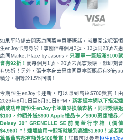
如果平時係去開惠康同萬寧買嘢嘅話，就要開定呢張恒
生enJoy卡旁身啦！事關佢每個月3號、13號同23號去惠
康同Market Place by Jasons，
只要單一簽賬滿$100就
會有92折！
而每個月1號、20號去萬寧簽賬，就即刻會
有95折！另外，張卡本身去惠康同萬寧簽賬都有3倍yuu
積分，相等於1.5%回贈！
今期恒生enJoy卡迎新，可以賺到高達$700獎賞！由
2026年8月1日至8月31日6PM，
新客經本網以下指定連
結成功申請恒生enJoy卡並填妥換領表格，同埋簽賬返
$100，仲額外送$900 Apple禮品卡／$900惠康禮券／
Delsey 30″ GRENELLE SE前開蓋行李箱（價值
$4,980）*！連埋信用卡迎新就賺到高達$1,600！或者就
算係舊客都有額外$400獎賞！
詳情可以參考
恒生enJoy