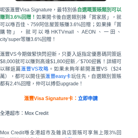
呢張滙豐Visa Signature，最特別係
自選嘅簽賬類別可以
賺到3.6%回贈！
如果開卡後自選類別揀「賞家居」，就
可以喺百佳、759阿信屋簽賬賺3.6%回贈；如果揀「賞
購物」，就可以喺HKTVmall、AEON、一田、
city'super等賺3.6%回贈！
滙豐VS今期做緊快閃迎新，只要入返指定優惠碼同簽返
$8,000就可以賺到高達$1,800迎新／$700迎舊！詳細可
以睇返篇
滙豐VS攻略
。如果未夠年薪開滙豐VS（$24
萬），都可以開住張
滙豐easy卡
玩住先，自選類別簽賬
都有2.4%回贈，仲可以搏佢upgrade！
滙豐Visa Signature卡：
立即申請
全港超市：Mox Credit
Mox Credit喺全港超市及雜貨店簽賬可享無上限3%回