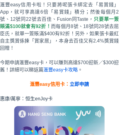
滙豐easy信用卡啦！只要將呢張卡綁定去「易賞錢」
App，就可享高達6倍「易賞錢」積分；然後每個月2
號、12號同22號去百佳、Fusion同Taste，
只要單一簽
賬滿$100就會有92折！
而每個月8號、18號同28號去屈
臣氏，就單一簽賬滿$400有92折！另外，如果張卡最紅
自主獎賞係揀「賞家居」，本身去百佳又有2.4%獎賞錢
回贈！
今期申請滙豐easy卡，可以賺到高達$700迎新／$300迎
舊！詳細可以睇返篇
滙豐easy卡攻略
。
滙豐easy信用
卡：
立即申請
惠康/萬寧：恒生enJoy卡