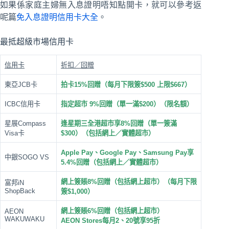
如果係家庭主婦無入息證明唔知點開卡，就可以參考返
呢篇
免入息證明信用卡大全
。
最抵超級市場信用卡
信用卡
折扣／回贈
東亞JCB卡
拍卡15%回贈（每月下限簽$500 上限$667）
ICBC信用卡
指定超市 9%回贈（單一滿$200）（限名額）
星展Compass
逢星期三
全港超市享8%回贈（單一簽滿
Visa卡
$300）（包括網上／實體超市）
Apple Pay、Google Pay、Samsung Pay享
中銀SOGO VS
5.4%回贈（包括網上／實體超市）
網上簽賬8%回贈（包括網上超市）（每月下限
富邦iN
ShopBack
簽$1,000）
網上簽賬6%回贈（包括網上超市）
AEON
WAKUWAKU
AEON Stores每月2、20號享95折