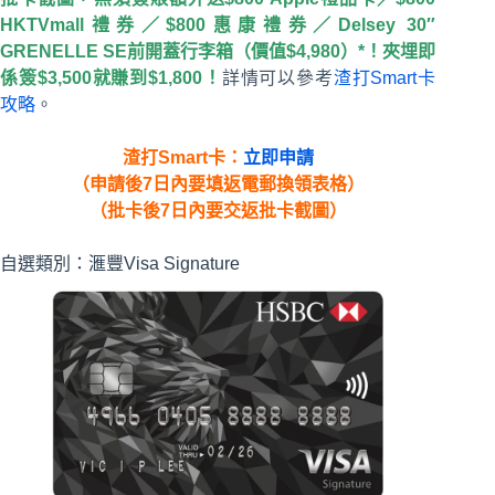
HKTVmall禮券／$800惠康禮券／Delsey 30″
GRENELLE SE前開蓋行李箱（價值$4,980）*！夾埋即
係簽$3,500就賺到$1,800！
詳情可以參考
渣打Smart卡
攻略
。
渣打
Smart
卡
：
立即申請
（申請後7日內要填返電郵換領表格）
（批卡後7日內要交返批卡截圖）
自選類別：滙豐Visa Signature