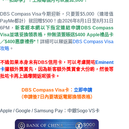
「一扣即享」！上限每個月可以簽$2,000！
DBS Compass Visa今期迎新，只要簽$5,000（連增值
PayMe都計）就回贈$500！由2026年8月1日至8月31日
6PM，
新客經本網以下指定連結申請DBS Compass
Visa並填妥換領表格，仲無須簽賬送$400 Apple禮品卡
／$400惠康禮券*！
詳細可以睇返篇
DBS Compass Visa
攻略
。
不過如果本身未有DBS信用卡，可以考慮開咗
Eminent
卡
攞額外獎賞先，因為新客額外獎賞會大份啲，然後等
批咗卡再上過嚟開返呢張卡。
DBS Compass Visa卡
：
立即申請
（申請後7日內要填返電郵換領表格）
Apple / Google / Samsung Pay：中銀Sogo VS卡