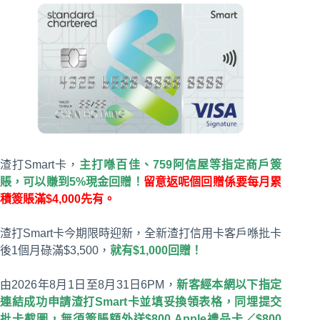
渣打Smart卡，
主打喺百佳、759阿信屋等指定商戶簽
賬，可以賺到5%現金回贈！
留意返呢個回贈係要每月累
積簽賬滿$4,000先有。
渣打Smart卡今期限時迎新，全新渣打信用卡客戶喺批卡
後1個月碌滿$3,500，
就有$1,000回贈！
由2026年8月1日至8月31日6PM，
新客經本網以下指定
連結成功申請渣打Smart卡並填妥換領表格，同埋提交
批卡截圖，無須簽賬額外送$800 Apple禮品卡／$800