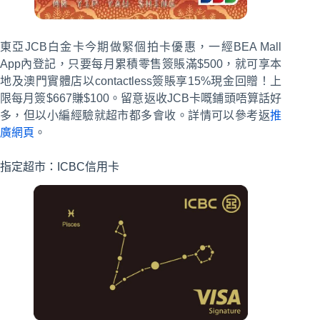
東亞JCB白金卡今期做緊個拍卡優惠，一經BEA Mall
App內登記，只要每月累積零售簽賬滿$500，就可享本
地及澳門實體店以contactless簽賬享15%現金回贈！上
限每月簽$667賺$100。留意返收JCB卡嘅鋪頭唔算話好
多，但以小編經驗就超市都多會收。詳情可以參考返
推
廣網頁
。
指定超市：ICBC信用卡