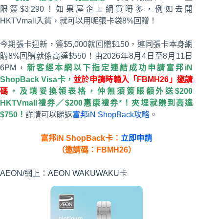
限簽$3,290！如果屋企上網買嘢多，例如去開
HKTVmall入貨，就可以用呢張卡袋8%回贈！
今期張卡迎新，簽$5,000就回贈$150，連同張卡本身網
購8%回贈就係高達$550！由2026年8月4日至8月11日
6PM，
新客經本網以下指定連結成功申請富邦iN
ShopBack Visa卡，
並於申請時輸入「FBMH26」邀請
碼
，及填妥換領表格，仲無須簽賬額外送$200
HKTVmall禮券／$200惠康禮券*！夾埋就賺到高達
$750！
詳情可以睇返
富邦iN ShopBack攻略
。
富邦iN ShopBack卡：
立即申請
（邀請碼：FBMH26）
AEON/網上：AEON WAKUWAKU卡