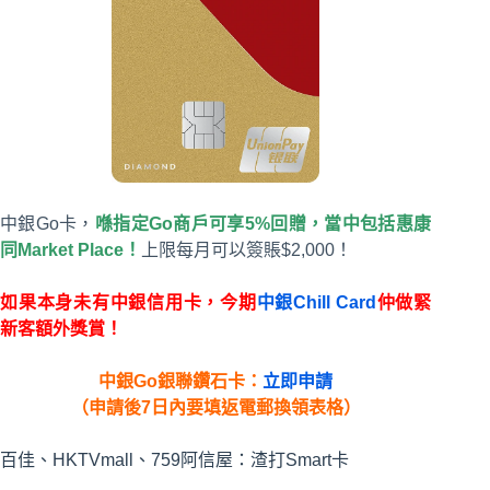
中銀Go卡，
喺指定Go商戶可享5%回贈，當中包括惠康
同Market Place！
上限每月可以簽賬$2,000！
如果本身未有中銀信用卡，今期
中銀Chill Card
仲做緊
新客額外獎賞！
中銀Go銀聯鑽石卡：
立即申請
（申請後7日內要填返電郵換領表格）
百佳、HKTVmall、759阿信屋：渣打Smart卡