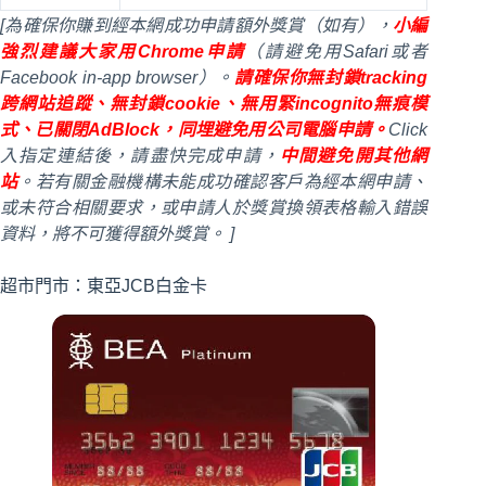
[為確保你賺到經本網成功申請額外獎賞（如有），
小編
強烈建議大家用Chrome申請
（請避免用Safari或者
Facebook in-app browser）。
請確保你無封鎖tracking
跨網站追蹤、無封鎖cookie、無用緊incognito無痕模
式、已關閉AdBlock，同埋避免用公司電腦申請。
Click
入指定連結後，請盡快完成申請，
中間避免開其他網
站
。若有關金融機構未能成功確認客戶為經本網申請、
或未符合相關要求，或申請人於獎賞換領表格輸入錯誤
資料，將不可獲得額外獎賞。 ]
超市門市：東亞JCB白金卡