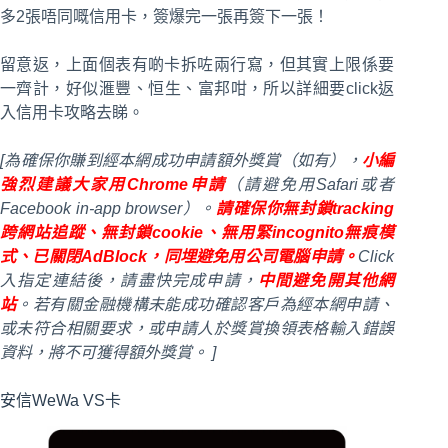
多2張唔同嘅信用卡，簽爆完一張再簽下一張！
留意返，上面個表有啲卡拆咗兩行寫，但其實上限係要
一齊計，好似滙豐、恒生、富邦咁，所以詳細要click返
入信用卡攻略去睇。
[為確保你賺到經本網成功申請額外獎賞（如有），
小編
強烈建議大家用Chrome申請
（請避免用Safari或者
Facebook in-app browser）。
請確保你無封鎖tracking
跨網站追蹤、無封鎖cookie、無用緊incognito無痕模
式、已關閉AdBlock，同埋避免用公司電腦申請。
Click
入指定連結後，請盡快完成申請，
中間避免開其他網
站
。若有關金融機構未能成功確認客戶為經本網申請、
或未符合相關要求，或申請人於獎賞換領表格輸入錯誤
資料，將不可獲得額外獎賞。 ]
安信WeWa VS卡