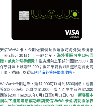
安信WeWa卡，今期做緊個超抵嘅限時海外簽賬優惠
（去到9月30日）！一經登記，
海外簽賬可享10%回
贈，兼免外幣手續費！
推廣期內上限額外回贈$500，最
保守計法上限簽$5,209；但如果雙食到自選類別會更高
上限，詳細可以睇返
限時海外簽賬優惠攻略
。
WeWa卡今期迎新，簽$7,000可以賺到$500回贈，或者
簽$12,000就可以賺到$1,000回贈；而學生就簽$2,000
回贈$200！由2026年8月1日至8月31日6PM，
新客經本
網以下指定連結成功申請安信WeWa卡並填妥換領表