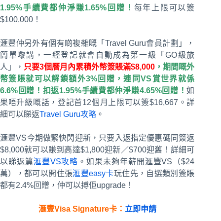
1.95%手續費都仲淨賺1.65%回贈！
每年上限可以簽
$100,000！
滙豐仲另外有個有啲複雜嘅「Travel Guru會員計劃」，
簡單嚟講，一經登記就會自動成為第一級「GO級旅
人」，
只要3個曆月內累積外幣簽賬滿$8,000
，期間嘅外
幣簽賬就可以解鎖額外3%回贈，連同VS賞世界就係
6.6%回贈！扣返1.95%手續費都仲淨賺4.65%回贈！
如
果唔升級嘅話，登記首12個月上限可以簽$16,667。詳
細可以睇返
Travel Guru攻略
。
滙豐VS今期做緊快閃迎新，只要入返指定優惠碼同簽返
$8,000就可以賺到高達$1,800迎新／$700迎舊！詳細可
以睇返篇
滙豐VS攻略
。如果未夠年薪開滙豐VS（$24
萬），都可以開住張
滙豐easy卡
玩住先，自選類別簽賬
都有2.4%回贈，仲可以搏佢upgrade！
滙豐Visa Signature卡：
立即申請