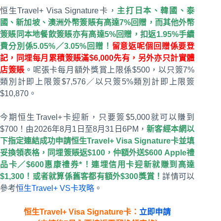
恒生Travel+ Visa Signature卡，
主打日本、韓國、泰
國、新加坡、澳洲外幣簽賬有高達7%回贈，而其他外幣
簽賬同本地餐飲簽賬亦有高達5%回贈，扣返1.95%手續
費分別係5.05%／3.05%回贈！
留意返呢個回贈係要登
記，同埋每月累積簽賬滿$6,000先有，另外亦只計實體
店簽賬
。呢張卡每月額外獎賞上限係$500，以只簽7%
類別計即上限簽$7,576／以只簽5%類別計即上限簽
$10,870。
今期恒生Travel+卡迎新，只要簽$5,000就可以賺到
$700！由2026年8月1日至8月31日6PM，
新客經本網以
下指定連結成功申請恒生Travel+ Visa Signature卡並填
妥換領表格，同埋簽賬返$100，仲額外送$600 Apple禮
品卡／$600惠康禮券*！連埋信用卡迎新就賺到高達
$1,300！或者就算係舊客都有額外$300獎賞！
詳情可以
參考
恒生Travel+ VS卡攻略
。
恒生Travel+ Visa Signature卡：
立即申請