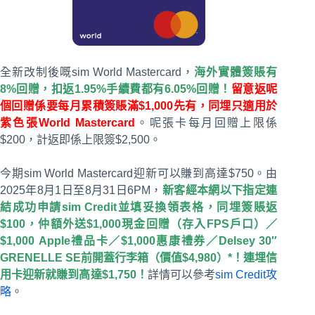
全新改制後嘅sim World Mastercard，
海外實體簽賬有
8%回贈，扣返1.95%手續費都有6.05%回贈！
留意返呢
個回贈係要每月累積簽賬滿$1,000先有，同埋只適用於
紫色張World Mastercard
。呢張卡每月回贈上限係
$200，計返即係上限簽$2,500。
今期sim World Mastercard迎新可以賺到高達$750。由
2025年8月1日至8月31日6PM，
新客經本網以下指定連
結成功申請sim Credit並填妥換領表格，同埋簽賬返
$100，仲額外送$1,000現金回贈（存入FPS戶口）／
$1,000 Apple禮品卡／$1,000惠康禮券／Delsey 30″
GRENELLE SE前開蓋行李箱（價值$4,980）*！連埋信
用卡迎新就賺到高達$1,750！
詳情可以參考
sim Credit攻
略
。