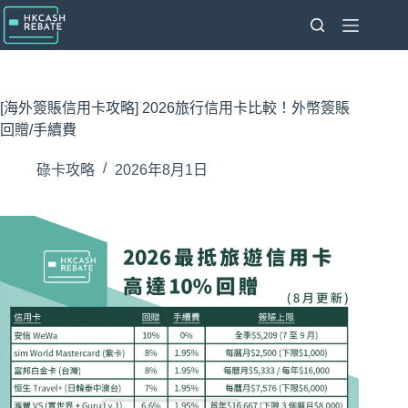
跳
至
主
要
內
[海外簽賬信用卡攻略] 2026旅行信用卡比較！外幣簽賬
容
回贈/手續費
碌卡攻略
2026年8月1日