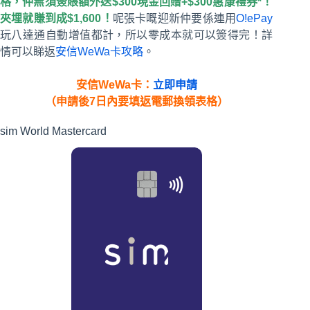
格，仲無須簽賬額外送$300現金回贈+$300惠康禮券*！
夾埋就賺到成$1,600！
呢張卡嘅迎新仲要係連用
O!ePay
玩八達通自動增值都計，所以零成本就可以簽得完！詳
情可以睇返
安信WeWa卡攻略
。
安信WeWa卡：
立即申請
（申請後7日內要填返電郵換領表格）
sim World Mastercard