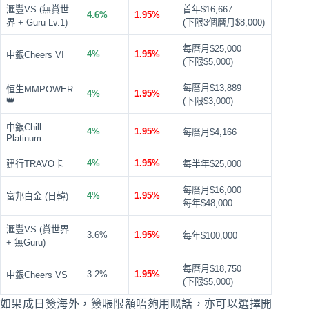
滙豐VS (無賞世
首年$16,667
4.6%
1.95%
界 + Guru Lv.1)
(下限3個曆月$8,000)
每曆月$25,000
4%
1.95%
中銀Cheers VI
(下限$5,000)
每曆月$13,889
恒生MMPOWER
4%
1.95%
👑
(下限$3,000)
中銀Chill
4%
1.95%
每曆月$4,166
Platinum
4%
1.95%
建行TRAVO卡
每半年$25,000
每曆月$16,000
4%
1.95%
富邦白金 (日韓)
每年$48,000
滙豐VS (賞世界
3.6%
1.95%
每年$100,000
+ 無Guru)
每曆月$18,750
3.2%
1.95%
中銀Cheers VS
(下限$5,000)
如果成日簽海外，簽賬限額唔夠用嘅話，亦可以選擇開