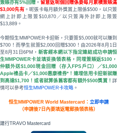
簽賬亦有5%回贈
。
留意返呢個回贈係要每月累積簽賬滿
$3,000先有
。呢張卡每月額外獎賞上限係$500，以只簽
網上計即上限簽$10,870／以只簽海外計即上限簽
$13,889。
今期恒生MMPOWER卡迎新，只要簽$5,000就可以賺到
$700！而學生就簽$2,000回贈$300！由2026年8月1日
至8月31日6PM，
新客經本網以下指定連結成功申請恒
生MMPOWER卡並填妥換領表格，同埋簽賬返$100，
仲額外送$1,000現金回贈（存入FPS戶口）／$1,000
Apple禮品卡／$1,000惠康禮券*！連埋信用卡迎新就賺
到高達$1,700！或者就算係舊客都有額外$500獎賞！
詳
情可以參考
恒生MMPOWER卡攻略
。
恒生MMPOWER World Mastercard：
立即申請
（申請後7日內要填返電郵換領表格）
建行TRAVO Mastercard