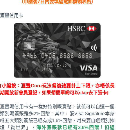
（申請後7日內要填返電郵換領表格）
滙豐信用卡
[小編按：滙豐Guru玩法偏複雜要計上下限，亦唔係長
期開放新會員登記，如果想簡單啲可以skip去下張卡]
滙豐嘅信用卡有一樣好特別嘅賣點，就係可以自選一個
類別嘅簽賬賺多2%回贈。其中，張Visa Signature本身
喺五大類別簽賬已經有成1.6%回贈，咁只要自選類別揀
埋「賞世界」，
海外簽賬就已經有3.6%回贈！扣返