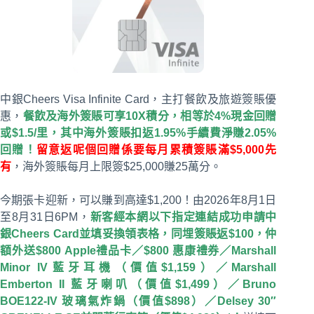
中銀Cheers Visa Infinite Card，主打餐飲及旅遊簽賬優
惠，
餐飲及海外簽賬可享10X積分，相等於4%現金回贈
或$1.5/里，其中海外簽賬扣返1.95%手續費淨賺2.05%
回贈！
留意返呢個回贈係要每月累積簽賬滿$5,000先
有
，海外簽賬每月上限簽$25,000賺25萬分。
今期張卡迎新，可以賺到高達$1,200！由2026年8月1日
至8月31日6PM，
新客經本網以下指定連結成功申請中
銀Cheers Card並填妥換領表格，同埋簽賬返$100，仲
額外送$800 Apple禮品卡／$800 惠康禮券／Marshall
Minor IV藍牙耳機（價值$1,159）／Marshall
Emberton II 藍牙喇叭（價值$1,499）／Bruno
BOE122-IV 玻璃氣炸鍋（價值$898）／Delsey 30″