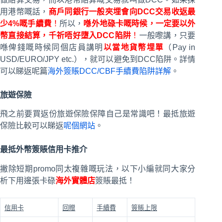
用港幣嘅話，
商戶同銀行一般夾埋會向DCC交易收返最
少4%嘅手續費
！
所以，
喺
外地碌卡嘅時候，一定要以外
幣直接結算，千祈唔好墮入DC
C陷阱
！
一般嚟講，只要
喺俾錢嘅時候同個店員講明
以當地貨幣埋單
（Pay in
USD/EURO/JPY etc.），就可以避免到DCC陷阱。詳情
可以睇返呢篇
海外簽賬DCC/CBF手續費陷阱詳解
。
旅遊保險
飛之前要買返份旅遊保險保障自己是常識吧！最抵旅遊
保險比較可以睇返
呢個網站
。
最抵外幣簽賬信用卡推介
撇除短期promo同太複雜嘅玩法，以下小編就同大家分
析下用邊張卡碌
海外實體店
簽賬最抵！
信用卡
回贈
手續費
簽賬上限