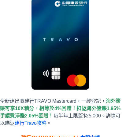
全新建出嘅建行TRAVO Mastercard，一經登記，
海外簽
賬可享10X積分，相等於4%回贈！扣返海外簽賬1.95%
手續費淨賺2.05%回贈！
每半年上限簽$25,000。詳情可
以睇返
建行Travo攻略
。