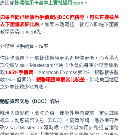
原因係
揀啱信用卡基本上實抵過用cash
。
如果自問已經熟悉手續費同DCC陷阱等，可以直接碌落
去下面個表睇比較。
如果未熟嘅話，就可以睇咗下面段
教學清清concept先。
外幣簽賬手續費、匯率
信用卡嘅匯率一般比找換店更貼近現價更抵，而香港大
部份嘅Visa／Mastercard信用卡係會向每筆外幣簽賬收
取
1.95%手續費
，American Express就2%，銀聯就多數
收1%。但同時，
銀聯嘅匯率通常比較差
，除咗東亞地區
之外亦比較少地方收。
動態貨幣交易（DCC）陷阱
喺進入重點前，要先介紹一樣喺外地消費前一定要識嘅
概念：動態貨幣交易（DCC）。簡單嚟講，喺外地商戶
碌Visa／Mastercard嘅時候，你可以揀用外幣或者港幣
做結算交易，而以港幣結算嘅交易就叫做DCC。如果揀