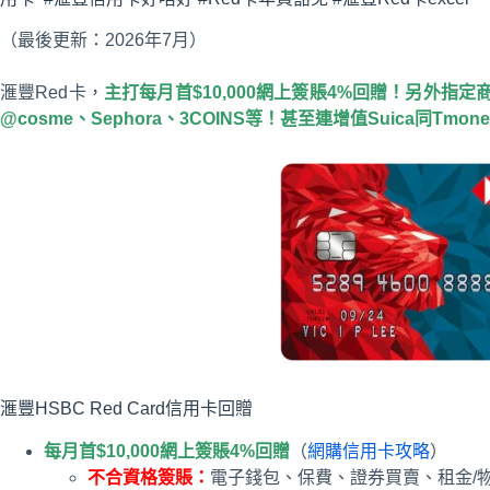
（最後更新：2026年7月）
滙豐Red卡，
主打每月首$10,000網上簽賬4%回贈！另外指
@cosme、Sephora、3COINS等！甚至連增值Suica同Tmon
滙豐HSBC Red Card信用卡回贈
每月首$10,000網上簽賬4%回贈
（
網購信用卡攻略
）
不合資格簽賬：
電子錢包、保費、證券買賣、租金/