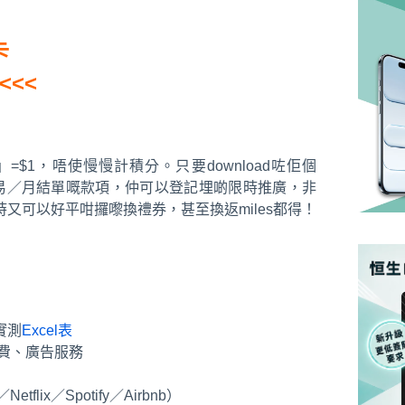
卡
<<<
」=$1，唔使慢慢計積分。只要download咗佢個
易／月結單嘅款項，仲可以登記埋啲限時推廣，非
時又可以好平咁攞嚟換禮券，甚至換返miles都得！
實測
Excel表
費、廣告服務
lix／Spotify／Airbnb）