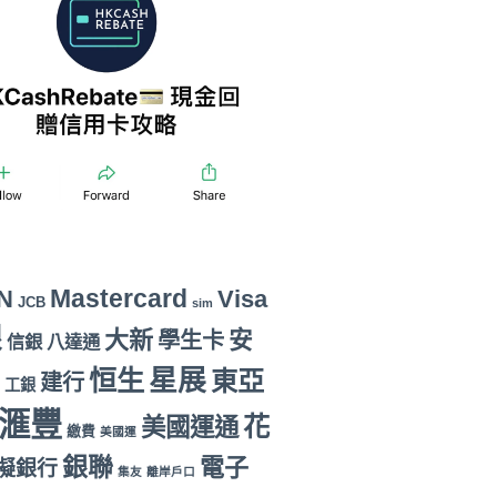
Mastercard
N
Visa
JCB
sim
銀
大新
安
學生卡
信銀
八達通
恒生
星展
東亞
建行
工銀
滙豐
花
美國運通
繳費
美國運
銀聯
電子
擬銀行
集友
離岸戶口