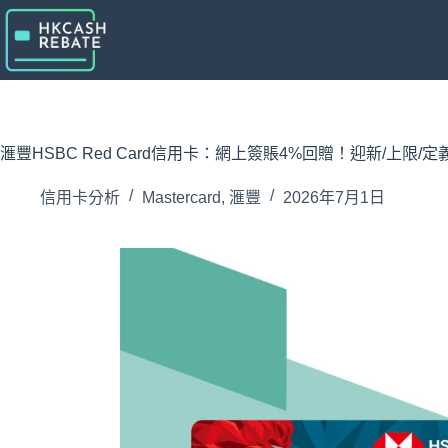
跳
至
主
要
內
容
滙豐HSBC Red Card信用卡：網上簽賬4%回贈！迎新/上限/
信用卡分析
Mastercard
,
滙豐
2026年7月1日