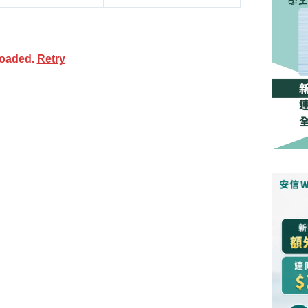
loaded.
Retry