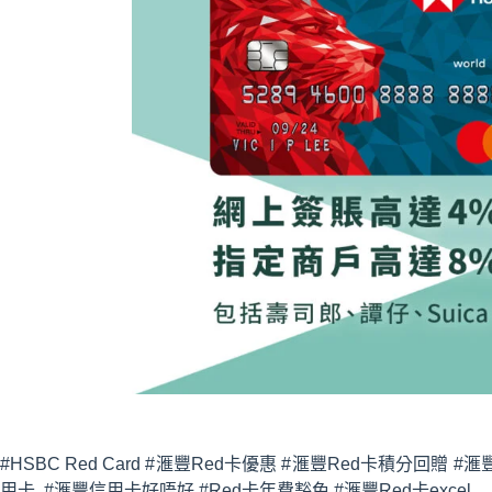
#HSBC Red Card #滙豐Red卡優惠 #滙豐Red卡積分回贈 
用卡 #滙豐信用卡好唔好 #Red卡年費豁免 #滙豐Red卡excel