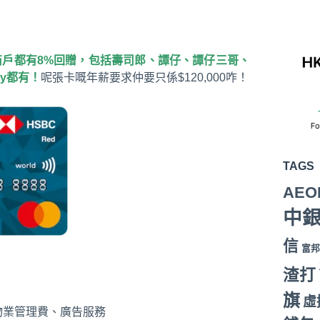
定商戶都有8%回贈，包括壽司郎、譚仔、譚仔三哥、
ey都有！
呢張卡嘅年薪要求仲要只係$120,000咋！
TAGS
AEO
中
信
富邦
渣打
旗
虛
物業管理費、廣告服務