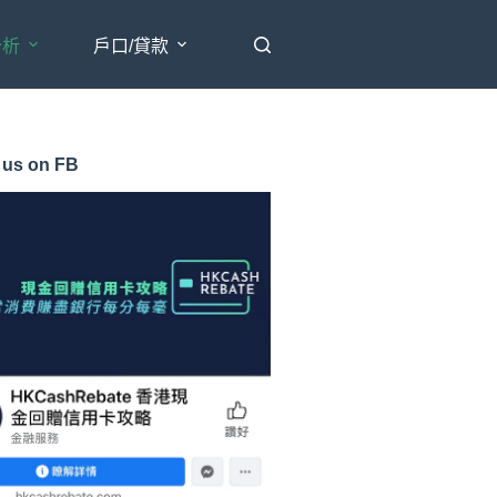
分析
戶口/貸款
 us on FB