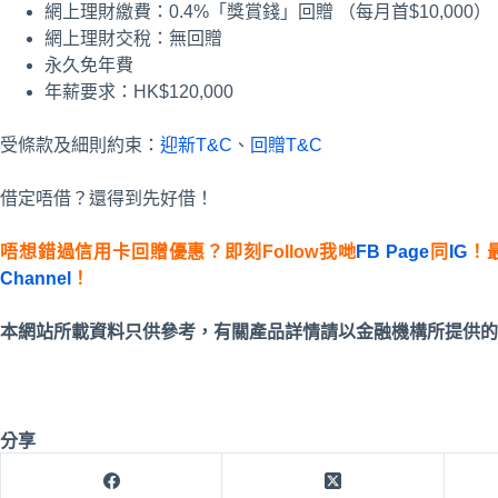
網上理財繳費：0.4%「獎賞錢」回贈 （每月首$10,000）
網上理財交稅：無回贈
永久免年費
年薪要求：HK$120,000
受條款及細則約束：
迎新T&C
、
回贈T&C
借定唔借？還得到先好借！
唔想錯過信用卡回贈優惠？即刻Follow我哋
FB Page
同
IG
！
Channel
！
本網站所載資料只供參考，有關產品詳情請以金融機構所提供的
分享