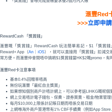
「獎賞錢」會喺完成簽賬要求後2個月內入賬
滙豐Red
>>>
立即申請
RewardCash 「獎賞錢」
滙豐嘅「獎賞錢」RewardCash 玩法簡單易記，$1「獎賞錢
Reward+ App（
An
｜
iOS
），就可以直接用「獎賞錢」扣減交
常方便。而滙豐仲會間唔中搞啲$1獎賞錢當HK$2嘅promo，有
滙豐Red卡注意事項
基本0.4%回贈率唔高
無份玩滙豐「最紅自主獎賞」
如果想知個別商戶計唔計網上，可以參考返LIHKG嘅呢個
網上交易唔計電子錢包、保費、證券買賣、租金/物業管理
每月$10,000上限係計記賬日期而唔係交易日期
上網喺海外商戶簽港幣有1% CBF手續費（例如App Store／Netf