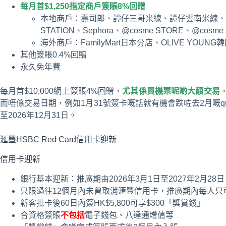
每月首$1,250指定商戶簽賬8%回贈
本地商戶：壽司郎、譚仔三哥米線、譚仔雲南米線、Bakeho
STATION、Sephora、@cosme STORE、@cosme
海外商戶：FamilyMart日本分店、OLIVE YOUNG韓
其他簽賬0.4%回贈
永久免年費
每月首$10,000網上簽賬4%回贈，
尤其係買機票呢啲大額交易
而唔係交易日期，例如1月31號簽卡嘅話就有機會跌咗去2月嘅q
至2026年12月31日。
滙豐HSBC Red Card信用卡迎新
信用卡迎新
銀行基本迎新：推廣期由2026年3月1日至2027年2月28日
只限過往12個月內未曾取消滙豐信用卡，推廣期內每人只
新客批卡後60日內簽HK$5,800可享$300「獎賞錢」
合資格簽賬
不包括
電子錢包、八達通增值等