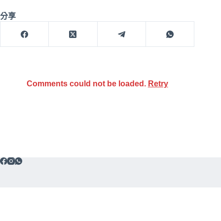
分享
Comments could not be loaded.
Retry
免責聲
Copyright © 2026 Cash Rebate (HK)
Limited
明