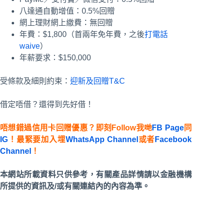
八達通自動增值：0.5%回贈
網上理財網上繳費：無回贈
年費：$1,800（首兩年免年費，之後
打電話
waive
）
年薪要求：$150,000
受條款及細則約束：
迎新及回贈T&C
借定唔借？還得到先好借！
唔想錯過信用卡回贈優惠？即刻Follow我哋
FB Page
同
IG
！最緊要加入埋
WhatsApp Channel
或者
Facebook
Channel
！
本網站所載資料只供參考，有關產品詳情請以金融機構
所提供的資訊及/或有關連結內的內容為準。