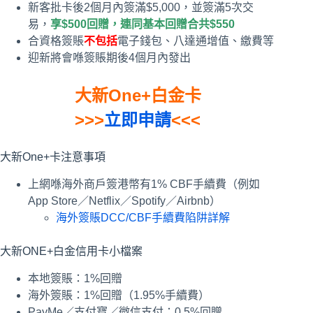
新客批卡後2個月內簽滿$5,000，並簽滿5次交
易，
享$500回贈，連同基本回贈合共$550
合資格簽賬
不包括
電子錢包、八達通增值、繳費等
迎新將會喺簽賬期後4個月內發出
大新One+白金卡
>>>
立即申請
<<<
大新One+卡注意事項
上網喺海外商戶簽港幣有1% CBF手續費（例如
App Store／Netflix／Spotify／Airbnb）
海外簽賬DCC/CBF手續費陷阱詳解
大新ONE+白金信用卡小檔案
本地簽賬：1%回贈
海外簽賬：1%回贈（1.95%手續費）
PayMe／支付寶／微信支付：0.5%回贈