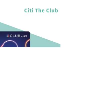
b卡 – 經本網申請賺簽$4,000賺$2,000
4%回贈！