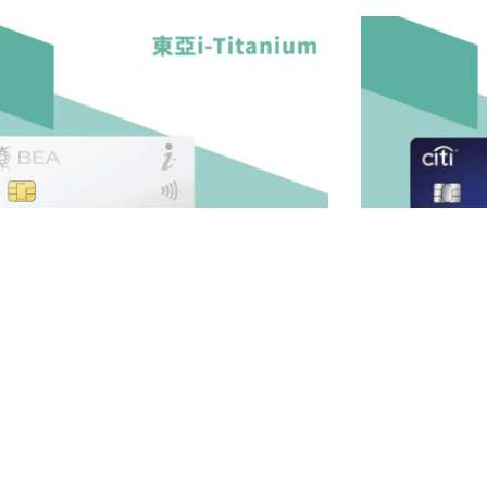
itanium信用卡 – 手機支付/網購高達4%回
Citi The Clu
/上下限/年費全攻略
獎賞！指定商戶