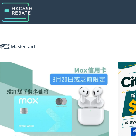
跳
至
主
要
內
容
標籤
Mastercard