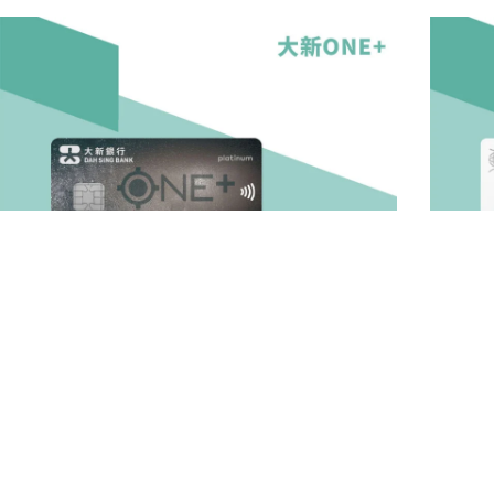
大新ONE+信用卡：無上限1%回贈！迎新/年費全攻
東亞i-T
略
贈！迎新