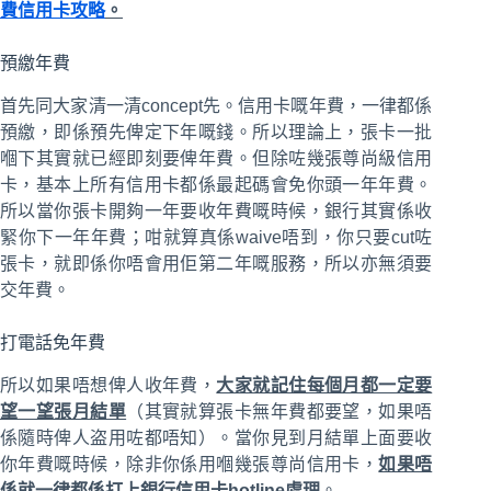
費信用卡攻略
。
預繳年費
首先同大家清一清concept先。信用卡嘅年費，一律都係
預繳，即係預先俾定下年嘅錢。所以理論上，張卡一批
嗰下其實就已經即刻要俾年費。但除咗幾張尊尚級信用
卡，基本上所有信用卡都係最起碼會免你頭一年年費。
所以當你張卡開夠一年要收年費嘅時候，銀行其實係收
緊你下一年年費；咁就算真係waive唔到，你只要cut咗
張卡，就即係你唔會用佢第二年嘅服務，所以亦無須要
交年費。
打電話免年費
所以如果唔想俾人收年費，
大家就記住每個月都一定要
望一望張月結單
（其實就算張卡無年費都要望，如果唔
係隨時俾人盗用咗都唔知）。當你見到月結單上面要收
你年費嘅時候，除非你係用嗰幾張尊尚信用卡，
如果唔
係就一律都係打上銀行信用卡hotline處理
。