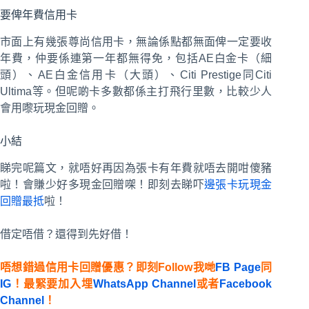
要俾年費信用卡
市面上有幾張尊尚信用卡，無論係點都無面俾一定要收
年費，仲要係連第一年都無得免，包括AE白金卡（細
頭）、AE白金信用卡（大頭）、Citi Prestige同Citi
Ultima等。但呢啲卡多數都係主打飛行里數，比較少人
會用嚟玩現金回贈。
小結
睇完呢篇文，就唔好再因為張卡有年費就唔去開咁傻豬
啦！會賺少好多現金回贈㗎！即刻去睇吓
邊張卡玩現金
回贈最抵
啦！
借定唔借？還得到先好借！
唔想錯過信用卡回贈優惠？即刻Follow我哋
FB Page
同
IG
！最緊要加入埋
WhatsApp Channel
或者
Facebook
Channel
！