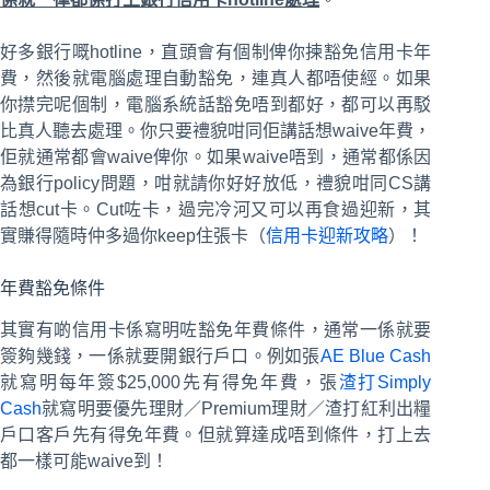
好多銀行嘅hotline，直頭會有個制俾你揀豁免信用卡年
費，然後就電腦處理自動豁免，連真人都唔使經。如果
你㩒完呢個制，電腦系統話豁免唔到都好，都可以再駁
比真人聽去處理。你只要禮貌咁同佢講話想waive年費，
佢就通常都會waive俾你。如果waive唔到，通常都係因
為銀行policy問題，咁就請你好好放低，禮貌咁同CS講
話想cut卡。Cut咗卡，過完冷河又可以再食過迎新，其
實賺得隨時仲多過你keep住張卡（
信用卡迎新攻略
）！
年費豁免條件
其實有啲信用卡係寫明咗豁免年費條件，通常一係就要
簽夠幾錢，一係就要開銀行戶口。例如張
AE Blue Cash
就寫明每年簽$25,000先有得免年費，張
渣打Simply
Cash
就寫明要優先理財／Premium理財／渣打紅利出糧
戶口客戶先有得免年費。但就算達成唔到條件，打上去
都一樣可能waive到！