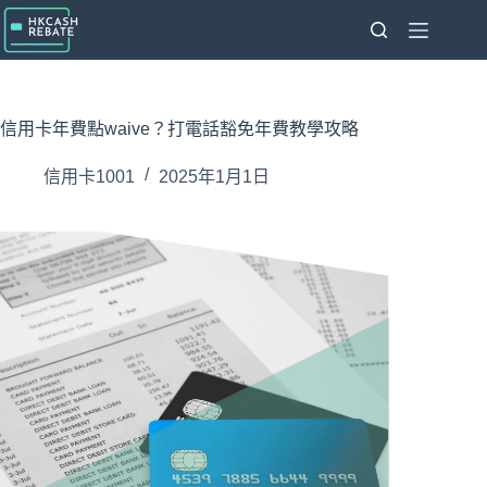
跳
至
主
要
內
信用卡年費點waive？打電話豁免年費教學攻略
容
信用卡1001
2025年1月1日