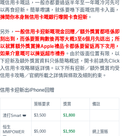
嘅信用卡嘅話，一般亦都要過返半年至一年嘅冷河先可
以再食迎新。簡單嚟講，就係要喺下面嘅信用卡入面，
揀間你本身無信用卡嘅銀行嚟開卡食迎新
。
另外，
一般信用卡迎新嘅現金回贈／額外獎賞都唔係即
刻出到，而係要簽夠數後再等大概3至6個月先送出；所
以就算額外獎賞揀Apple禮品卡都係要留返再下次用，
如果介意嘅可以揀返超市禮券
。由於版面位置有限，以
下迎新及額外獎賞資料只係簡略概述，開卡前請先Click
入信用卡攻略睇返詳情。以下所有迎新／額外獎賞均受
信用卡攻略／官網所載之詳情與條款及細則約束。
信用卡迎新出iPhone回贈
簽賬要求
獎賞
備註
$3,500
$1,800
渣打Smart 👑
恒生
$5,000
$1,950
網上簽賬
MMPOWER