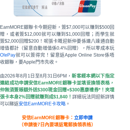
EarnMORE銀聯卡今期迎新，簽$7,000可以賺到$500回
贈，或者簽$12,000就可以賺到$1,000回贈；而學生就
簽$2,000回贈$200！呢張卡嘅迎新仲要係連八達通自動
增值都計（留意自動增值係0.4%回贈），所以零成本玩
O!ePay
就可以簽得完！留意返Apple Online Store係唔
收銀聯，要Apple門市先收。
由2026年8月1日至8月31日6PM，
新客經本網以下指定
連結成功申請安信EarnMORE銀聯卡並填妥換領表格，
仲無須簽賬額外送$300現金回贈+$300惠康禮券*！夾埋
張卡本身2%回贈就賺到成$1,840！
詳細玩法同迎新詳情
可以睇返
安信EarnMORE卡攻略
。
安信EarnMORE銀聯卡：
立即申請
（申請後7日內要填返電郵換領表格）