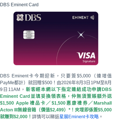
DBS Eminent Card
DBS Eminent卡今期迎新，只要簽$5,000（連增值
PayMe都計）就回贈$500！由2026年8月3日1PM至8月
9日11AM，
新客經本網以下指定連結成功申請DBS
Eminent Card並填妥換領表格，仲無須簽賬額外送
$1,500 Apple禮品卡／$1,500惠康禮券／Marshall
Acton III無線音箱（價值$2,499）*！夾埋即係簽$5,000
就賺到$2,000！
詳情可以睇返
星展Eminent卡攻略
。