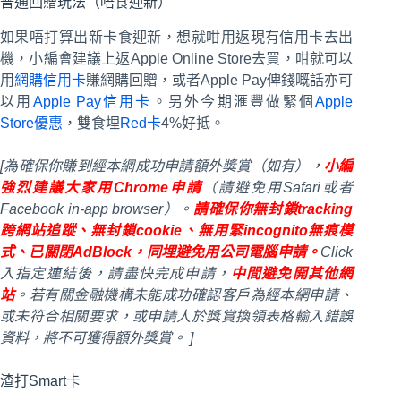
普通回贈玩法（唔食迎新）
如果唔打算出新卡食迎新，想就咁用返現有信用卡去出
機，小編會建議上返Apple Online Store去買，咁就可以
用
網購信用卡
賺網購回贈，或者Apple Pay俾錢嘅話亦可
以用
Apple Pay信用卡
。另外今期滙豐做緊個
Apple
Store優惠
，雙食埋
Red卡
4%好抵。
[為確保你賺到經本網成功申請額外獎賞（如有），
小編
強烈建議大家用Chrome申請
（請避免用Safari或者
Facebook in-app browser）。
請確保你無封鎖tracking
跨網站追蹤、無封鎖cookie、無用緊incognito無痕模
式、已關閉AdBlock，同埋避免用公司電腦申請。
Click
入指定連結後，請盡快完成申請，
中間避免開其他網
站
。若有關金融機構未能成功確認客戶為經本網申請、
或未符合相關要求，或申請人於獎賞換領表格輸入錯誤
資料，將不可獲得額外獎賞。 ]
渣打Smart卡