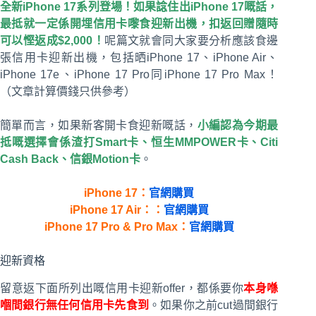
全新iPhone 17系列登場！如果諗住出iPhone 17嘅話，
最抵就一定係開埋信用卡嚟食迎新出機，扣返回贈隨時
可以慳返成$2,000！
呢篇文就會同大家要分析應該食邊
張信用卡迎新出機，包括晒iPhone 17、iPhone Air、
iPhone 17e、iPhone 17 Pro同iPhone 17 Pro Max！
（文章計算價錢只供參考）
簡單而言，如果新客開卡食迎新嘅話，
小編認為今期最
抵嘅選擇會係渣打Smart卡、恒生MMPOWER卡、Citi
Cash Back、信銀Motion卡
。
iPhone 17
：
官網購買
iPhone 17 Air：：
官網購買
iPhone 17 Pro & Pro Max：
官網購買
迎新資格
留意返下面所列出嘅信用卡迎新offer，都係要你
本身喺
嗰間銀行無任何信
用卡
先食到
。如果你之前cut過間銀行