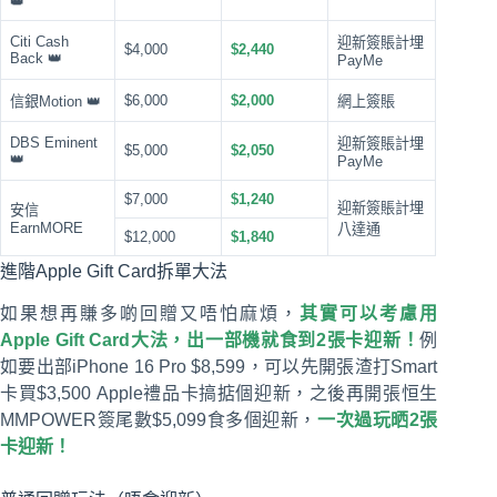
👑
Citi Cash
迎新簽賬計埋
$4,000
$2,440
Back 👑
PayMe
$6,000
$2,000
信銀Motion 👑
網上簽賬
DBS Eminent
迎新簽賬計埋
$5,000
$2,050
👑
PayMe
$7,000
$1,240
迎新簽賬計埋
安信
EarnMORE
八達通
$12,000
$1,840
進階Apple Gift Card拆單大法
如果想再賺多啲回贈又唔怕麻煩，
其實可以考慮用
Apple Gift Card大法，出一部機就食到2張卡迎新！
例
如要出部iPhone 16 Pro $8,599，可以先開張渣打Smart
卡買$3,500 Apple禮品卡搞掂個迎新，之後再開張恒生
MMPOWER簽尾數$5,099食多個迎新，
一次過玩晒2張
卡迎新！