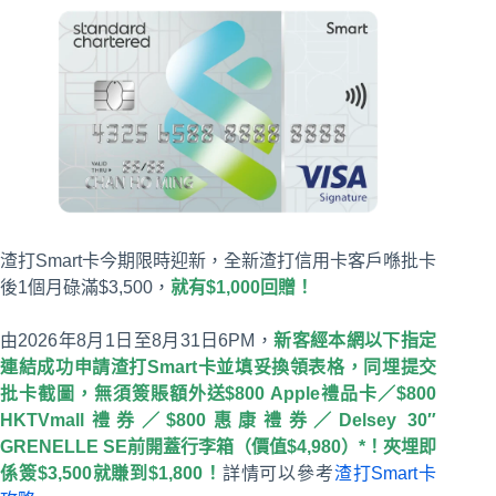
渣打Smart卡今期限時迎新，全新渣打信用卡客戶喺批卡
後1個月碌滿$3,500，
就有$1,000回贈！
由2026年8月1日至8月31日6PM，
新客經本網以下指定
連結成功申請渣打Smart卡並填妥換領表格，同埋提交
批卡截圖，無須簽賬額外送$800 Apple禮品卡／$800
HKTVmall禮券／$800惠康禮券／Delsey 30″
GRENELLE SE前開蓋行李箱（價值$4,980）*！夾埋即
係簽$3,500就賺到$1,800！
詳情可以參考
渣打Smart卡