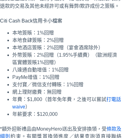
退款的交易及其他未經許可或有舞弊/欺詐成份之簽賬。
Citi Cash Back信用卡小檔案
本地簽賬：1%回贈
本地食肆簽賬：2%回贈
本地酒店簽賬：2%回贈（宴會酒席除外）
外幣簽賬：2%回贈（1.95%手續費）（歐洲經濟
區實體簽賬1%回贈）
八達通自動增值：1%回贈
PayMe增值：1%回贈
支付寶／微信支付轉賬：1%回贈
網上理財繳費：無回贈
年費：$1,800（首年免年費，之後可以嘗試
打電話
waive
）
年薪要求：$120,000
*額外迎新禮品由MoneyHero送出及安排換領，受
條款及
細則
約束。有關獎賞換領進度／結果查詢須直接聯絡