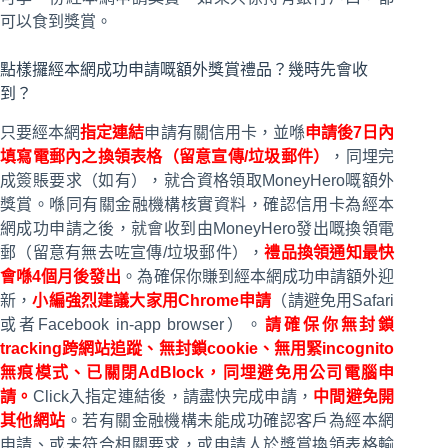
可以食到獎賞。
點樣攞經本網成功申請嘅額外獎賞禮品？幾時先會收
到？
只要經本網
指定連結
申請有關信用卡，並喺
申請後7日內
填寫電郵內之換領表格（留意宣傳/垃圾郵件）
，
同埋完
成簽賬要求（如有），
就合資格領取MoneyHero嘅額外
獎賞。喺同有關金融機構核實資料，確認信用卡為經本
網成功申請之後，就會收到由MoneyHero發出嘅換領電
郵（留意有無去咗宣傳/垃圾郵件），
禮品換領通知最快
會喺4個月後發出
。為確保你賺到經本網成功申請額外迎
新，
小編強烈建議大家用Chrome申請
（請避免用Safari
或者Facebook in-app browser）。
請確保你無封鎖
tracking跨網站追蹤、無封鎖cookie、無用緊incognito
無痕模式、已關閉AdBlock，同埋避免用公司電腦申
請。
Click入指定連結後，請盡快完成申請，
中間避免開
其他網站
。若有關金融機構未能成功確認客戶為經本網
申請、或未符合相關要求，或申請人於獎賞換領表格輸