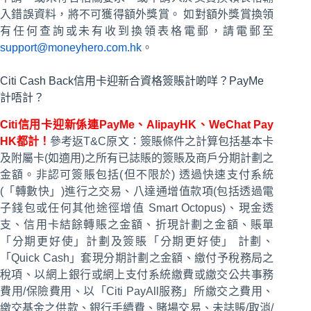
入錯誤資料，將不可獲得額外獎賞。 如對額外獎賞換領
有任何查詢或未有收到換領表格電郵，請電郵至
support@moneyhero.
com.hk
。
Citi Cash Back信用卡迎新合資格簽賬計啲咩？PayMe
計唔計？
Citi信用卡迎新係連PayMe、AlipayHK、WeChat Pay
HK都計！
參考返T&C原文：簽賬條件之計算包括基本卡
及附屬卡(如適用)之所有已誌賬的簽賬及商戶分期計劃之
金額。非認可簽賬包括(但不限於) 透過快速支付系統
(「轉數快」)進行之交易、八達通增值款項(包括透過電
子錢包或任何其他途徑增值 Smart Octopus)、現金透
支、信用卡結餘轉賬之金額、折現計劃之金額、賬單
「分期更好使」計劃及簽賬「分期更好使」 計劃、
「Quick Cash」套現分期計劃之金額、繳付予稅務局之
稅項、以網上銀行或網上支付系統繳費或繳交公共事務
費用/保險費用、以「Citi PayAll服務」所繳交之費用、
繳交基金之供款、銀行手續費、賭場交易、未誌賬/取消/