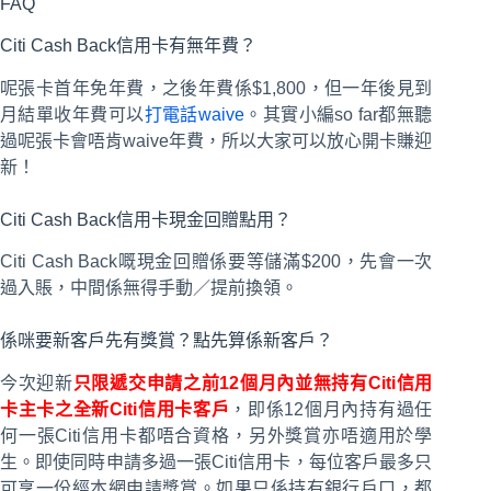
FAQ
Citi Cash Back信用卡有無年費？
呢張卡首年免年費，之後年費係$1,800，但一年後見到
月結單收年費可以
打電話waive
。其實小編so far都無聽
過呢張卡會唔肯waive年費，所以大家可以放心開卡賺迎
新！
Citi Cash Back信用卡現金回贈點用？
Citi Cash Back嘅現金回贈係要等儲滿$200，先會一次
過入賬，中間係無得手動／提前換領。
係咪要新客戶先有獎賞？點先算係新客戶？
今次迎新
只限遞交申請之前12個月內並無持有Citi信用
卡主卡之全新Citi信用卡客戶
，即係12個月內持有過任
何一張Citi信用卡都唔合資格，另外獎賞亦唔適用於學
生。即使同時申請多過一張Citi信用卡，每位客戶最多只
可享一份經本網申請獎賞。如果只係持有銀行戶口，都