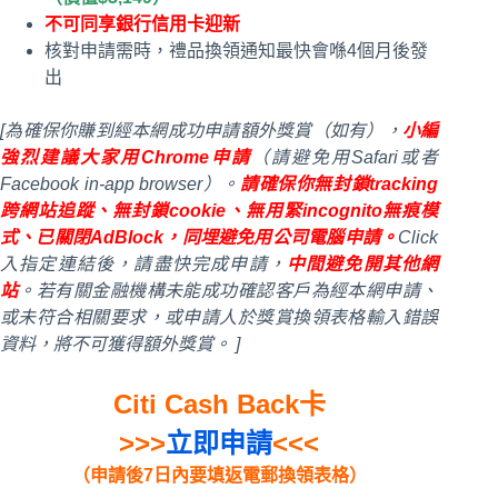
不可同享銀行
信用卡
迎新
核對申請需時，禮品換領通知最快會喺
4個月後發
出
[為確保你賺到經本網成功申請額外獎賞（如有），
小編
強烈建議大家用Chrome申請
（請避免用Safari或者
Facebook in-app browser）。
請確保你無封鎖tracking
跨網站追蹤、無封鎖cookie、無用緊incognito無痕模
式、已關閉AdBlock，同埋避免用公司電腦申請。
Click
入指定連結後，請盡快完成申請，
中間避免開其他網
站
。若有關金融機構未能成功確認客戶為經本網申請、
或未符合相關要求，或申請人於獎賞換領表格輸入錯誤
資料，將不可獲得額外獎賞。 ]
Citi Cash Back卡
>>>
立即申請
<<<
（申請後7日內要填返電郵換領表格）