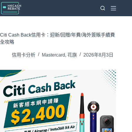
跳
至
主
要
內
Citi Cash Back信用卡：迎新/回贈/年費/海外簽賬手續費
容
全攻略
信用卡分析
Mastercard
,
花旗
2026年8月3日