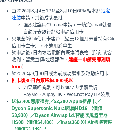
由2026年8月4日1PM至8月10日6PM經本網
指定
連結
申請，其後成功獲批
強烈建議用Chrome申請，一填完email就會
自動彈去銀行網站申請信用卡
只限全新Citi信用卡客戶
（過去12個月未曾持有Citi
信用卡主卡）
，
不適用於學生
於申請後7日內填寫電郵內嘅換領表格（即刻就會
收到，留意宣傳/垃圾郵件，
建議一申請完即刻填
form
）
於2026年9月30日或之前成功獲批及啟動信用卡
批卡後30日內簽賬$4,000或以上
如果簽唔夠數，可以俾少少手續費玩
PayMe、AlipayHK、WeChat Pay HK湊數
送$2,400惠康禮券／$2,300 Apple禮品卡／
Dyson Supersonic Nural風筒HD16 （價值
$3,980）／Dyson Airwrap i.d.智能吹風造型器
HS08（價值$4,480）／Insta360 X4 Air標準套裝
（價值$3,149）*