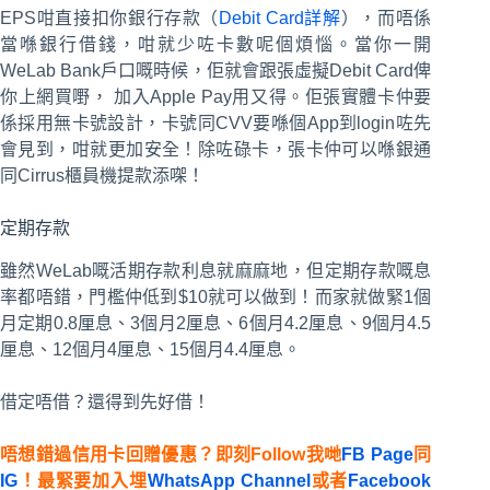
EPS咁直接扣你銀行存款（
Debit Card詳解
），而唔係
當喺銀行借錢，咁就少咗卡數呢個煩惱。當你一開
WeLab Bank戶口嘅時候，佢就會跟張虛擬Debit Card俾
你上網買嘢， 加入Apple Pay用又得。佢張實體卡仲要
係採用無卡號設計，卡號同CVV要喺個App到login咗先
會見到，咁就更加安全！除咗碌卡，張卡仲可以喺銀通
同Cirrus櫃員機提款添㗎！
定期存款
雖然WeLab嘅活期存款利息就麻麻地，但定期存款嘅息
率都唔錯，門檻仲低到$10就可以做到！而家就做緊1個
月定期0.8厘息、3個月2厘息、6個月4.2厘息、9個月4.5
厘息、12個月4厘息、15個月4.4厘息。
借定唔借？還得到先好借！
唔想錯過信用卡回贈優惠？即刻Follow我哋
FB Page
同
IG
！最緊要加入埋
WhatsApp Channel
或者
Facebook