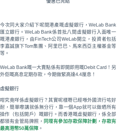
優惠已完結
今次同大家介紹下呢間港產嘅虛擬銀行，WeLab Bank
匯立銀行。WeLab Bank係首批八間虛擬銀行入面唯一
嘅港產銀行，由FinTech公司WeLab開立，投資者包括
李嘉誠旗下Tom集團、阿里巴巴、馬來西亞主權基金等
等。
WeLab Bank嘅一大賣點係有即開即用嘅Debit Card！另
外佢嘅高息定期存款，今期做緊高達4.4厘息！
虛擬銀行
咁究竟咩係虛擬銀行？其實呢樣嘢已經喺外國流行咗好
耐，簡單嚟講就係無分行，靠一個App就可以做晒所有
操作（包括開戶）嘅銀行。而香港嘅虛擬銀行，係全部
都領有金管局牌照，
同埋有參加存款保障計劃，存款有
最高港幣50萬保障
。