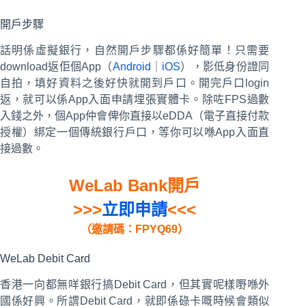
開戶步驟
話明係虛擬銀行，自然開戶步驟都係好簡單！只需要
download返佢個App（
Android
｜
iOS
），影低身份證同
自拍，填好資料之後好快就開到戶口。開完戶口login
返，就可以係App入面申請埋張實體卡。除咗FPS過數
入錢之外，個App仲會俾你直接以eDDA（電子直接付款
授權）綁定一個傳統銀行戶口，等你可以喺App入面直
接過數。
WeLab Bank開戶
>>>
立即申請
<<<
（邀請碼：FPYQ69）
WeLab Debit Card
香港一向都無咩銀行搞Debit Card，但其實呢樣嘢喺外
國係好興。所謂Debit Card，就即係碌卡嘅時候會類似