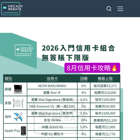
跳
至
主
要
內
容