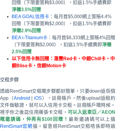
回贈（下限要簽夠$3,000），扣返1.5%手續費即
淨賺3.5%回贈
BEA GOAL信用卡
：每月首$5,000網上簽賬4.4%
回贈（下限要簽夠$2,000），扣返1.5%手續費即
淨賺2.9%回贈
BEA i-Titanium卡
：每月首$8,333網上簽賬4%回贈
（下限要簽夠$2,000），扣返1.5%手續費即
淨賺
2.5%回贈
以下信用卡無回贈：滙豐Red卡、中銀Chill卡、中
銀Bliss卡、信銀Motion卡
交租步驟
透過RentSmart交租嘅步驟都好簡單，只要down返佢個
App（
Android
|
iOS
），註冊賬戶，然後upload返租約
文件做驗證，就可以入信用卡交租。註冊賬戶嘅時候，
視乎你之後諗住用邊張卡交租，
可以入返東亞／AEON
嘅邀請碼，仲再有$100回贈！
最新邀請碼可以上搵
RentSmart官網
搵。留意經RentSmart交租唔係即時過