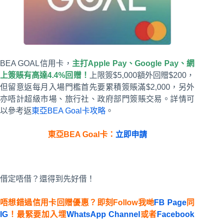
BEA GOAL信用卡，
主打Apple Pay、Google Pay、網
上簽賬有高達4.4%回贈！
上限簽$5,000額外回贈$200，
但留意返每月入場門檻首先要累積簽賬滿$2,000，另外
亦唔計超級市場、旅行社、政府部門簽賬交易。詳情可
以參考返
東亞BEA Goal卡攻略
。
東亞BEA Goal卡：
立即申請
借定唔借？還得到先好借！
唔想錯過信用卡回贈優惠？即刻Follow我哋
FB Page
同
IG
！最緊要加入埋
WhatsApp Channel
或者
Facebook