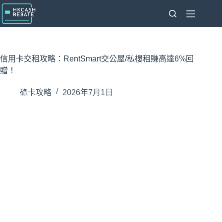
跳
至
主
要
內
信用卡交租攻略：RentSmart交公屋/私樓租賺高達6%回
容
贈！
碌卡攻略
2026年7月1日