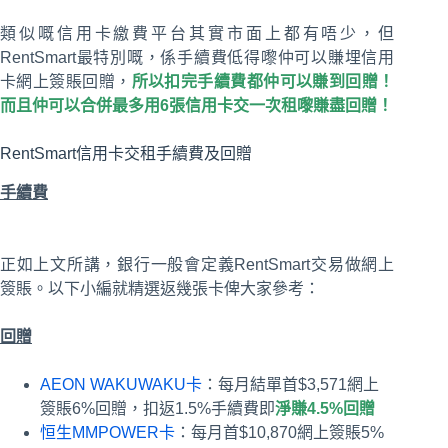
類似嘅信用卡繳費平台其實市面上都有唔少，但
RentSmart最特別嘅，係手續費低得嚟仲可以賺埋信用
卡網上簽賬回贈，
所以扣完手續費都仲可以賺到回贈！
而且仲可以合併最多用6張信用卡交一次租嚟賺盡回贈！
RentSmart信用卡交租手續費及回贈
手續費
正如上文所講，銀行一般會定義RentSmart交易做網上
簽賬。以下小編就精選返幾張卡俾大家參考：
回贈
AEON WAKUWAKU卡
：每月結單首$3,571網上
簽賬6%回贈，扣返1.5%手續費即
淨賺4.5%回贈
恒生MMPOWER卡
：每月首$10,870網上簽賬5%