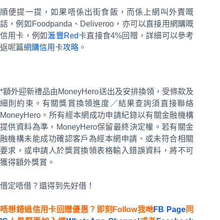
順便提一提，如果唔係出街食飯，而係上網叫外賣嘅
話，例如Foodpanda、Deliveroo，亦可以直接用網購嘅
信用卡，例如
滙豐Red卡
直接食4%回贈，詳細可以參考
返呢篇
網購信用卡攻略
。
*額外迎新禮品由MoneyHero送出及安排換領，受條款及
細則約束。有關獎賞換領進度／結果查詢須直接聯絡
MoneyHero。所有經本網成功申請紀錄以有關金融機構
提供資料為準，MoneyHero保留最終決定權。若有關金
融機構未能成功確認客戶為經本網申請、或未符合相關
要求，或申請人於獎賞換領表格輸入錯誤資料，將不可
獲得額外獎賞。
借定唔借？還得到先好借！
唔想錯過信用卡回贈優惠？即刻Follow我哋
FB Page
同