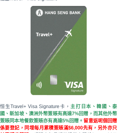
恒生Travel+ Visa Signature卡，
主打日本、韓國、泰
國、新加坡、澳洲外幣簽賬有高達7%回贈，而其他外幣
簽賬同本地餐飲簽賬亦有高達5%回贈。
留意返呢個回贈
係要登記，同埋每月累積簽賬滿$6,000先有，另外亦只