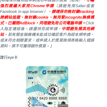
[為確保你賺到經本網成功申請額外獎賞（如有），
小編
強烈建議大家用Chrome申請
（請避免用Safari或者
Facebook in-app browser）。
請確保你無封鎖tracking
跨網站追蹤、無封鎖cookie、無用緊incognito無痕模
式、已關閉AdBlock，同埋避免用公司電腦申請。
Click
入指定連結後，請盡快完成申請，
中間避免開其他網
站
。若有關金融機構未能成功確認客戶為經本網申請、
或未符合相關要求，或申請人於獎賞換領表格輸入錯誤
資料，將不可獲得額外獎賞。 ]
建行eye卡