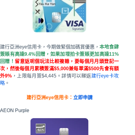
建行亞洲eye信用卡，今期做緊個加碼賞優惠，
本地食肆
簽賬有高達9.4%回贈，如果加埋拍卡簽賬更加高達11%
回贈！
留意返呢個玩法比較複雜，要每個月月頭登記一
次，然後每個月累積簽滿$5,000兼每單滿$500先會有額
外9%
，上限每月簽$4,445。詳情可以睇返
建行eye卡攻
略
。
建行亞洲eye信用卡：
立即申請
AEON Purple