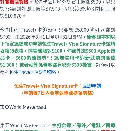
計實體店簽賬
。呢張卡每月額外獎賞上限係$500，以只
簽7%類別計即上限簽$7,576／以只簽5%類別計即上限
簽$10,870。
今期恒生Travel+卡迎新，只要簽$5,000就可以賺到
$700！由2026年8月1日至8月31日6PM，
新客經本網以
下指定連結成功申請恒生Travel+ Visa Signature卡並填
妥換領表格，同埋簽賬返$100，仲額外送$600 Apple禮
品卡／$600惠康禮券*！連埋信用卡迎新就賺到高達
$1,300！或者就算係舊客都有額外$300獎賞！
詳情可以
參考
恒生Travel+ VS卡攻略
。
恒生Travel+ Visa Signature卡：
立即申請
（申請後7日內要填返電郵換領表格）
東亞World Mastercard
東亞World Mastercard，
主打食肆／海外／電器／醫療