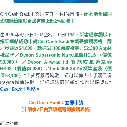
Citi Cash Back卡簽賬有無上限1%回贈，
而本地食肆同
酒店嘅簽賬就更加有無上限2%回贈
！
由2026年8月3日1PM至8月10日6PM，
新客經本網以下
指定連結成功申請Citi Cash Back並填妥換領表格，同
埋簽賬返$4,000，就送$2,400惠康禮券／$2,300 Apple
禮品卡／Dyson Supersonic Nural風筒HD16 （價值
$3,980）／Dyson Airwrap i.d.智能吹風造型器
HS08（價值$4,480）／Insta360 X4 Air標準套裝（價
值$3,149）*！
就算簽唔夠數，都可以俾少少手續費玩
PayMe增值湊數！詳細玩法同迎新詳情可以睇返
Citi
Cash Back卡攻略
。
Citi Cash Back：
立即申請
（申請後7日內要填返電郵換領表格）
網上外賣