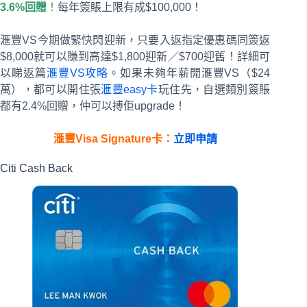
3.6%回贈
！
每年簽賬上限有成$100,000！
滙豐VS今期做緊快閃迎新，只要入返指定優惠碼同簽返
$8,000就可以賺到高達$1,800迎新／$700迎舊！詳細可
以睇返篇
滙豐VS攻略
。如果未夠年薪開滙豐VS（$24
萬），都可以開住張
滙豐easy卡
玩住先，自選類別簽賬
都有2.4%回贈，仲可以搏佢upgrade！
滙豐Visa Signature卡：
立即申請
Citi Cash Back