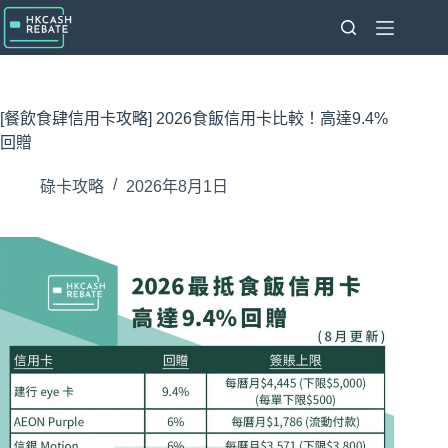
跳
至
主
要
內
[餐飲食肆信用卡攻略] 2026食飯信用卡比較！高達9.4%
容
回贈
碌卡攻略
2026年8月1日