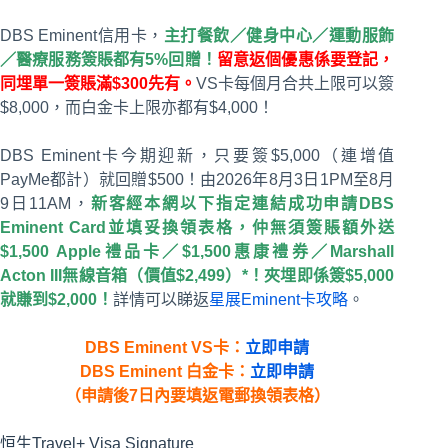
DBS Eminent信用卡，
主打餐飲／健身中心／運動服飾
／醫療服務簽賬都有5%回贈！
留意返個優惠係要登記，
同埋單一簽賬滿$300先有。
VS卡每個月合共上限可以簽
$8,000，而白金卡上限亦都有$4,000！
DBS Eminent卡今期迎新，只要簽$5,000（連增值
PayMe都計）就回贈$500！由2026年8月3日1PM至8月
9日11AM，
新客經本網以下指定連結成功申請DBS
Eminent Card並填妥換領表格，仲無須簽賬額外送
$1,500 Apple禮品卡／$1,500惠康禮券／Marshall
Acton III無線音箱（價值$2,499）*！夾埋即係簽$5,000
就賺到$2,000！
詳情可以睇返
星展Eminent卡攻略
。
DBS Eminent VS卡：
立即申請
DBS Eminent 白金卡：
立即申請
（申請後7日內要填返電郵換領表格）
恒生Travel+ Visa Signature