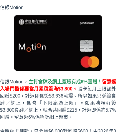
信銀Motion
信銀Motion，
主打食肆及網上簽賬有成6%回贈！
留意返
入場門檻係要當月累積簽滿$3,800。
張卡每月上限額外
回贈$200，計返即係簽$3,636就爆。所以如果只係簽食
肆／網上，係會「下限高過上限」。如果啱啱好簽
$3,800食肆／網上，就合共回贈$215，計返即係約5.7%
回贈。留意返6%係唔計網上超市。
今期張卡迎新，只要簽$6,000就回贈$600！由2026年8