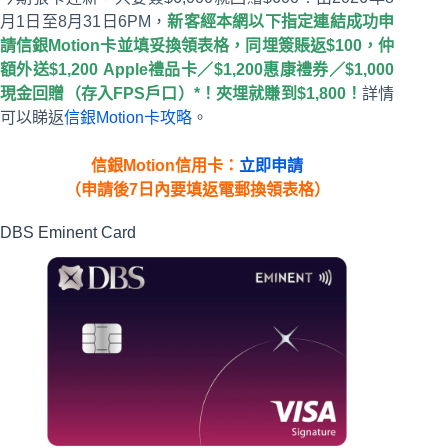
月1日至8月31日6PM，
新客經本網以下指定連結成功申
請信銀Motion卡並填妥換領表格，同埋簽賬返$100，仲
額外送$1,200 Apple禮品卡／$1,200惠康禮券／$1,000
現金回贈（存入FPS戶口）*！夾埋就賺到$1,800！
詳情
可以睇返
信銀Motion卡攻略
。
信銀Motion信用卡：
立即申請
（申請後7日內要填返電郵換領表格）
DBS Eminent Card