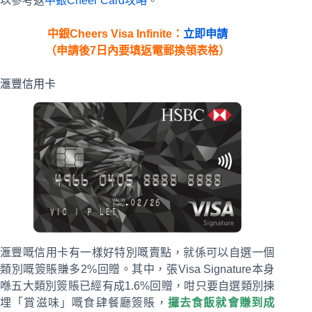
以參考返
中銀Cheer Card攻略
。
中銀Cheers Visa Infinite：
立即申請
（申請後7日內要填返電郵換領表格）
滙豐信用卡
滙豐嘅信用卡有一樣好特別嘅賣點，就係可以自選一個
類別嘅簽賬賺多2%回贈。其中，張Visa Signature本身
喺五大類別簽賬已經有成1.6%回贈，咁只要自選類別揀
埋「賞滋味」嘅食肆餐廳簽賬，
攞去食飯就會賺到成