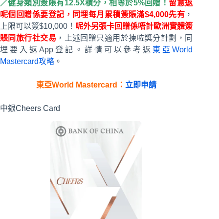
／健身類別簽賬有12.5X積分，相等於5%回贈！
留意返
呢個回贈係要登記，同埋每月累積簽賬滿$4,000先有
，
上限可以簽$10,000！
呢外另張卡回贈係唔計歐洲實體簽
賬同旅行社交易
，上述回贈只適用於揀咗獎分計劃，同
埋要入返App登記。詳情可以參考返
東亞World
Mastercard攻略
。
東亞World Mastercard：
立即申請
中銀Cheers Card