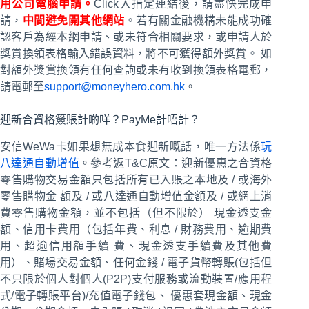
用公司電腦申請。
Click入指定連結後，請盡快完成申
請，
中間避免開其他網站
。若有關金融機構未能成功確
認客戶為經本網申請、或未符合相關要求，或申請人於
獎賞換領表格輸入錯誤資料，將不可獲得額外獎賞。 如
對額外獎賞換領有任何查詢或未有收到換領表格電郵，
請電郵至
support@moneyhero.
com.hk
。
迎新合資格簽賬計啲咩？PayMe計唔計？
安信WeWa卡如果想無成本食迎新嘅話，唯一方法係
玩
八達通自動增值
。參考返T&C原文：迎新優惠之合資格
零售購物交易金額只包括所有已入賬之本地及 / 或海外
零售購物金 額及 / 或八達通自動增值金額及 / 或網上消
費零售購物金額，並不包括（但不限於） 現金透支金
額、信用卡費用（包括年費、利息 / 財務費用、逾期費
用、超逾信用額手續 費、現金透支手續費及其他費
用）、賭場交易金額、任何金錢 / 電子貨幣轉賬(包括但
不只限於個人對個人(P2P)支付服務或流動裝置/應用程
式/電子轉賬平台)/充值電子錢包、 優惠套現金額、現金