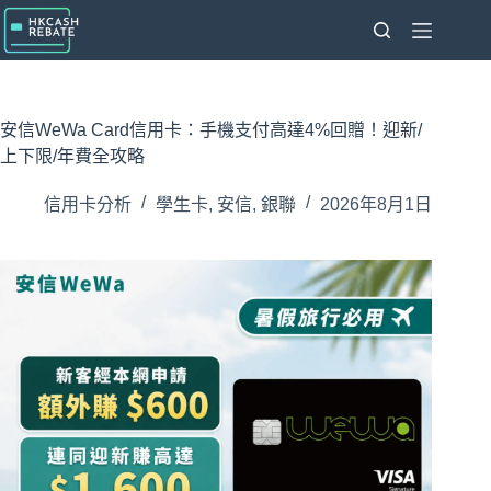
跳
至
主
要
內
安信WeWa Card信用卡：手機支付高達4%回贈！迎新/
容
上下限/年費全攻略
信用卡分析
學生卡
,
安信
,
銀聯
2026年8月1日