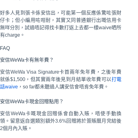
好多人見到張卡係安信出，可能第一個反應係驚咗張財
仔卡；但小編用咗咁耐，其實又同普通銀行出嘅信用卡
無咩分別，試過唔記得找卡數打返上去都一樣waive晒所
有charge。
FAQ
安信WeWa卡有無年費？
安信WeWa Visa Signature卡首兩年免年費，之後年費
就係$1,500，但其實兩年後見到月結單收年費可以
打電
話waive
，so far都未聽過人講安信會唔肯免年費。
安信WeWa卡現金回贈點用？
安信WeWa卡嘅現金回贈係會自動入賬，唔使手動換
領。留意返自選類別額外3.6%回贈將於簽賬曆月完結後
2個月內入賬。