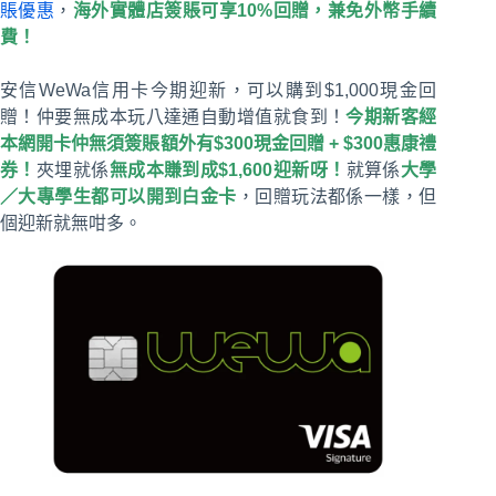
賬優惠
，
海外實體店簽賬可享10%回贈，兼免外幣手續
費！
安信WeWa信用卡今期迎新，可以購到$1,000現金回
贈！仲要無成本玩八達通自動增值就食到！
今期新客經
本網開卡仲無須簽賬額外有$300現金回贈 + $300惠康禮
券！
夾埋就係
無成本賺到成$1,600迎新呀！
就算係
大學
／大專學生都可以開到白金卡
，回贈玩法都係一樣，但
個迎新就無咁多。