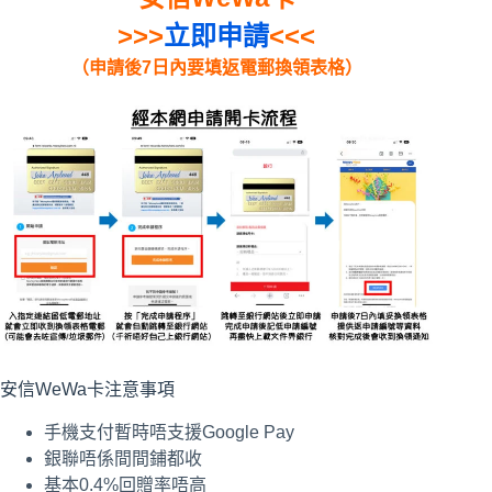
>>>
立即申請
<<<
（申請後7日內要填返電郵換領表格）
安信WeWa卡注意事項
手機支付暫時唔支援Google Pay
銀聯唔係間間鋪都收
基本0.4%回贈率唔高