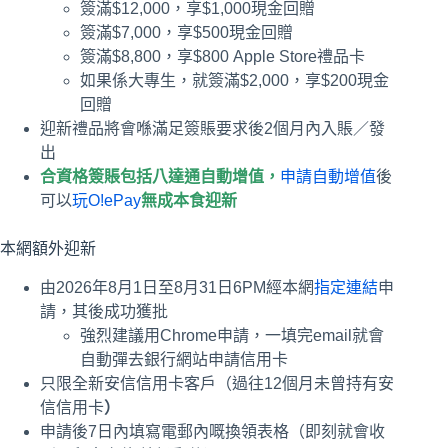
簽滿$12,000，享$1,000現金回贈
簽滿$7,000，享$500現金回贈
簽滿$8,800，享$800 Apple Store禮品卡
如果係大專生，就簽滿$2,000，享$200現金
回贈
迎新禮品將會喺滿足簽賬要求後2個月內入賬／發
出
合資格簽賬包括八達通自動增值，
申請自動增值
後
可以
玩O!ePay
無成本食迎新
本網額外迎新
由2026年8月1日至8月31日6PM經本網
指定連結
申
請，其後成功獲批
強烈建議用Chrome申請，一填完email就會
自動彈去銀行網站申請信用卡
只限全新安信信用卡客戶（過往12個月未曾持有安
信信用卡
）
申請後7日內填寫電郵內嘅換領表格（即刻就會收