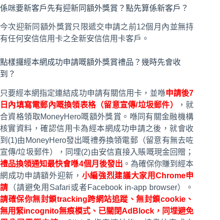
係咪要新客戶先有迎新同額外獎賞？點先算係新客戶？
今次迎新同額外獎賞只限遞交申請之前12個月內並無持
有任何安信信用卡之全新安信信用卡客戶。
點樣攞經本網成功申請嘅額外獎賞禮品？幾時先會收
到？
只要經本網指定連結成功申請有關信用卡，並喺
申請後7
日內填寫電郵內嘅換領表格（留意宣傳/垃圾郵件）
，就
合資格領取MoneyHero嘅額外獎賞。喺同有關金融機構
核實資料，確認信用卡為經本網成功申請之後，就會收
到(1)由MoneyHero發出嘅禮券換領電郵（留意有無去咗
宣傳/垃圾郵件），同埋(2)由安信直接入賬嘅現金回贈；
禮品換領通知最快會喺4個月後發出
。為確保你賺到經本
網成功申請額外迎新，
小編強烈建議大家用Chrome申
請
（請避免用Safari或者Facebook in-app browser）。
請確保你無封鎖tracking跨網站追蹤、無封鎖cookie、
無用緊incognito無痕模式、已關閉AdBlock，同埋避免