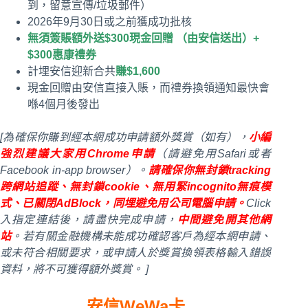
到，留意宣傳/垃圾郵件）
2026年9月30日或之前獲成功批核
無須簽賬額外送
$300
現金回贈 （由安信送出）+
$300惠康禮券
計埋安信迎新合共
賺$1,600
現金回贈由安信直接入賬，而禮券換領通知最快會
喺4個月後發出
[為確保你賺到經本網成功申請額外獎賞（如有），
小編
強烈建議大家用Chrome申請
（請避免用Safari或者
Facebook in-app browser）。
請確保你無封鎖tracking
跨網站追蹤、無封鎖cookie、無用緊incognito無痕模
式、已關閉AdBlock，同埋避免用公司電腦申請。
Click
入指定連結後，請盡快完成申請，
中間避免開其他網
站
。若有關金融機構未能成功確認客戶為經本網申請、
或未符合相關要求，或申請人於獎賞換領表格輸入錯誤
資料，將不可獲得額外獎賞。 ]
安信WeWa卡