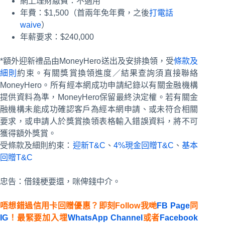
網上理財繳費：不適用
年費：$1,500（首兩年免年費，之後
打電話
waive
）
年薪要求：$240,000
*額外迎新禮品由MoneyHero送出及安排換領，受
條款及
細則
約束。有關獎賞換領進度／結果查詢須直接聯絡
MoneyHero。所有經本網成功申請紀錄以有關金融機構
提供資料為準，MoneyHero保留最終決定權。若有關金
融機構未能成功確認客戶為經本網申請、或未符合相關
要求，或申請人於獎賞換領表格輸入錯誤資料，將不可
獲得額外獎賞。
受條款及細則約束：
迎新T&C
、
4%現金回贈T&C
、
基本
回贈T&C
忠告：借錢梗要還，咪俾錢中介。
唔想錯過信用卡回贈優惠？即刻Follow我哋
FB Page
同
IG
！最緊要加入埋
WhatsApp Channel
或者
Facebook