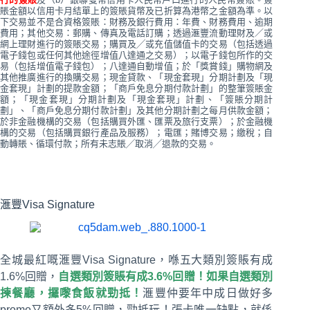
賬金額以信用卡月結單上的簽賬貨幣及已折算為港幣之金額為準。以
下交易並不是合資格簽賬：財務及銀行費用：年費、財務費用、逾期
費用；其他交易：郵購、傳真及電話訂購；透過滙豐流動理財及／或
網上理財進行的簽賬交易；購買及╱或充值儲值卡的交易（包括透過
電子錢包或任何其他途徑增值八達通之交易）；以電子錢包所作的交
易（包括增值電子錢包）；八達通自動增值；於「獎賞錢」購物網及
其他推廣進行的換購交易；現金貸款、「現金套現」分期計劃及「現
金套現」計劃的提款金額；「商戶免息分期付款計劃」的整筆簽賬金
額；「現金套現」分期計劃及「現金套現」計劃、「簽賬分期計
劃」、「商戶免息分期付款計劃」及其他分期計劃之每月供款金額；
於非金融機構的交易（包括購買外匯、匯票及旅行支票）；於金融機
構的交易（包括購買銀行產品及服務）；電匯；賭博交易；繳稅；自
動轉賬、循環付款；所有未志賬╱取消╱退款的交易。
滙豐Visa Signature
全城最紅嘅滙豐Visa Signature，喺五大類別簽賬有成
1.6%回贈，
自選類別簽賬有成
3.6%
回贈！如果自選類別
揀餐廳，攞嚟食飯就勁抵！
滙豐仲要年中成日做好多
promo又額外多5%回贈，勁抵玩！張卡唯一缺點，就係