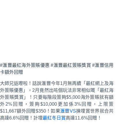
#滙豐最紅海外簽賬優惠 #滙豐最紅簽賬獎賞 #滙豐信用
卡額外回贈
大師兄返嚟啦！話說滙豐今年1月無再續「最紅網上及海
外簽賬優惠」，2月竟然出咗個玩法非常相似嘅「最紅海
外簽賬獎賞」！只要每階段簽夠$5,000海外簽賬就有額
外2%回贈，簽夠$10,000更加係3%回贈，上限簽
$11,667額外回贈$350！如果
滙豐VS
揀埋賞世界就合共
高達6.6%回贈！計埋
最紅冬日賞
高達11.6%回贈！