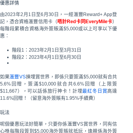
優惠詳情
由2023年2月1日至6月30日，一經滙豐Reward+ App登
記，憑合資格滙豐信用卡（
唔計Red卡同EveryMile卡
）
每階段累積合資格海外簽賬滿$5,000或以上可享以下優
惠：
階段1：2023年2月1日至3月31日
階段2：2023年4月1日至6月30日
如果
滙豐VS
揀埋賞世界，即係只要簽滿$5,000就有合共
5.6%回贈，簽滿$10,000就合共6.6%回贈（上限簽
$11,667），可以話係旅行神卡！計埋
最紅冬日賞
高達
11.6%回贈！（留意海外簽賬有1.95%手續費）
玩法
呢個優惠玩法好簡單，只要你係滙豐VS賞世界，同有信
心喺每階段簽到$5,000海外簽賬就抵玩，逢親係海外簽