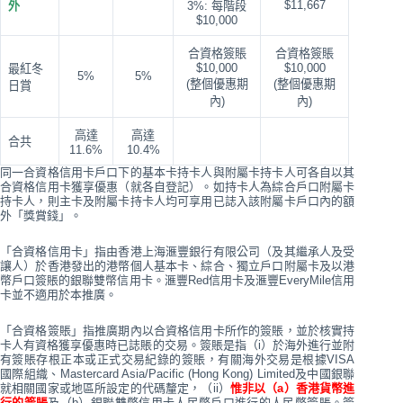
$11,667
外
3%: 每階段
$10,000
合資格簽賬
合資格簽賬
$10,000
$10,000
最紅冬
5%
5%
(整個優惠期
(整個優惠期
日賞
內)
內)
高達
高達
合共
11.6%
10.4%
同一合資格信用卡戶口下的基本卡持卡人與附屬卡持卡人可各自以其
合資格信用卡獲享優惠（就各自登記）。如持卡人為綜合戶口附屬卡
持卡人，則主卡及附屬卡持卡人均可享用已誌入該附屬卡戶口內的額
外「獎賞錢」。
「合資格信用卡」指由香港上海滙豐銀行有限公司（及其繼承人及受
讓人）於香港發出的港幣個人基本卡、綜合、獨立戶口附屬卡及以港
幣戶口簽賬的銀聯雙幣信用卡。滙豐Red信用卡及滙豐EveryMile信用
卡並不適用於本推廣。
「合資格簽賬」指推廣期內以合資格信用卡所作的簽賬，並於核實持
卡人有資格獲享優惠時已誌賬的交易。簽賬是指（i）於海外進行並附
有簽賬存根正本或正式交易紀錄的簽賬，有關海外交易是根據VISA
國際組織、Mastercard Asia/Pacific (Hong Kong) Limited及中國銀聯
就相關國家或地區所設定的代碼釐定，（ii）
惟非以（a）香港貨幣進
行的簽賬
及（b）銀聯雙幣信用卡人民幣戶口進行的人民幣簽賬。簽