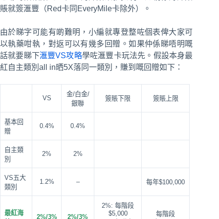
賬就簽滙豐（Red卡同EveryMile卡除外）。
由於睇字可能有啲難明，小編就專登整咗個表俾大家可
以執藥咁執，對返可以有幾多回贈。如果仲係睇唔明嘅
話就要睇下
滙豐VS攻略
學咗滙豐卡玩法先。假設本身最
紅自主類別all in晒5X落同一類別，賺到嘅回贈如下：
金/白金/
VS
簽賬下限
簽賬上限
銀聯
基本回
0.4%
0.4%
贈
自主類
2%
2%
別
VS五大
1.2%
–
每年$100,000
類別
2%: 每階段
最紅海
$5,000
每階段
2%/3%
2%/3%