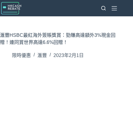
跳
至
主
要
內
滙豐HSBC最紅海外簽賬獎賞：勁賺高達額外3%現金回
容
贈！連同賞世界高達6.6%回贈！
限時優惠
滙豐
2023年2月1日