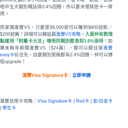
唔中五大類別嘅話得0.4%回贈，所以要夾埋其他卡一齊
用。
而家開滙豐VS，只要簽$8,000就可以賺到$800迎新／
$200迎舊！詳細可以睇返篇
滙豐VS攻略
。
入面仲有教埋
點樣用「附屬卡大法」喺唔同類別都食到
3.6%
添呀
！
如
果未夠年薪開滙豐VS（$24萬），都可以開住張
滙豐
easy卡
玩住先，自選類別簽賬都有2.4%回贈，仲可以搏
佢upgrade！
滙豐
Visa Signature
卡：
立即申請
滙豐信用卡攻略：
Visa Signature卡
|
Red卡
|
金/白金卡
|
學生卡