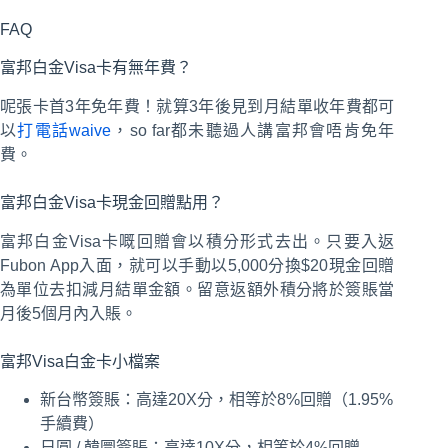
FAQ
富邦白金Visa卡有無年費？
呢張卡首3年免年費！就算3年後見到月結單收年費都可
以
打電話waive
，so far都未聽過人講富邦會唔肯免年
費。
富邦白金Visa卡現金回贈點用？
富邦白金Visa卡嘅回贈會以積分形式去出。只要入返
Fubon App入面，就可以手動以5,000分換$20現金回贈
為單位去扣減月結單金額。留意返額外積分將於簽賬當
月後5個月內入賬。
富邦Visa白金卡小檔案
新台幣簽賬：高達20X分，相等於8%回贈（1.95%
手續費）
日圓 / 韓圜簽賬：高達10X分，相等於4%回贈