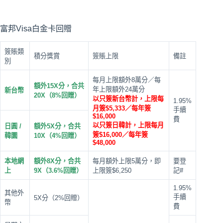
富邦Visa白金卡回贈
簽賬類
積分獎賞
簽賬上限
備註
別
每月上限額外8萬分／每
額外15X分，合共
年上限額外24萬分
新台幣
20X（8%回贈）
以只簽新台幣計，上限每
1.95%
月簽$5,333／每年簽
手續
$16,000
費
以只簽日韓計，上限每月
日圓 /
額外5X分，合共
簽$16,000／每年簽
韓圜
10X（4%回贈）
$48,000
本地網
額外8X分，合共
每月額外上限5萬分，即
要登
上
9X（3.6%回贈）
上限簽$6,250
記#
1.95%
其他外
手續
5X分（2%回贈）
幣
費