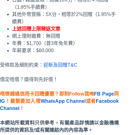
（1.95%手續費）
其他外幣簽賬：5X分，相等於2%回贈（1.95%手
續費）
上述回贈上限睇返文章
網上理財繳費：無回贈
年費：$1,700（首3年免年費）
年薪要求：$60,000
受條款及細則約束：
迎新及回贈T&C
借定唔借？還得到先好借！
唔想錯過信用卡回贈優惠？即刻Follow我哋
FB Page
同
IG
！最緊要加入埋
WhatsApp Channel
或者
Facebook
Channel
！
本網站所載資料只供參考，有關產品詳情請以金融機構
所提供的資訊及/或有關連結內的內容為準。