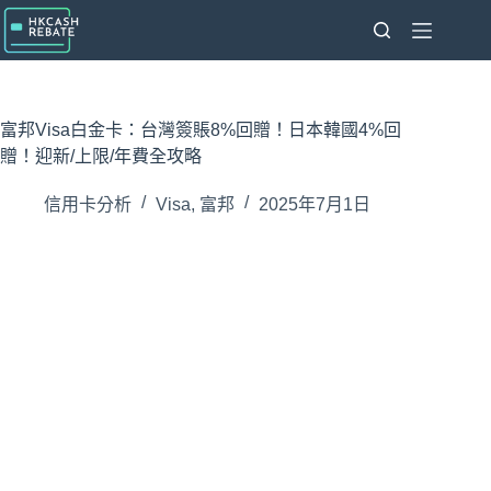
跳
至
主
要
內
富邦Visa白金卡：台灣簽賬8%回贈！日本韓國4%回
容
贈！迎新/上限/年費全攻略
信用卡分析
Visa
,
富邦
2025年7月1日