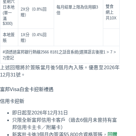
星期六
雙食
日本地
每月結單上限為信用額3
2X分（0.8%回
網上
(單一
倍
贈）
共10X
滿
$300)
本地簽
1X分（0.4%回
賬
贈）
#須透過富邦銀行熱線2566 8181之話音系統(選擇語言後按1 > 7 >
2)登記
上述回贈將於簽賬當月後5個月內入賬。優惠至2026年
12月31號。
富邦Visa白金卡迎新禮遇
信用卡迎新
即日起至2026年12月31日
只限全新富邦信用卡客戶（過去6個月未曾持有富
邦信用卡主卡／附屬卡）
新客批卡後3個月內簽滿$5,800合資格簽賬，
回贈