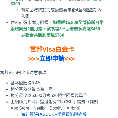
$300
有關回贈將於完成簽賬要求後4至6個星期內
入賬
仲未計張卡本身回贈，
如果呢$5,800全部係新台幣
簽賬同分2個月簽，就食埋8%回贈賺多高達$460
迎新合共賺到高達$760
富邦Visa白金卡
>>>
立即申請
<<<
富邦Visa白金卡注意事項
基本回贈得0.4%
積分有效期最長為一年
換分最少以5,000分換$20現金回贈為單位
上網喺海外商戶簽港幣有1% CBF手續費（例如
App Store／Netflix／Spotify／Airbnb）
海外簽賬DCC/CBF手續費陷阱詳解