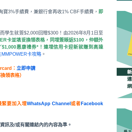
淘寶3%手續費，兼銀行會再收1% CBF手續費，
即
學生就簽$2,000回贈$300！由2026年8月1日至
ER卡並填妥換領表格，同埋簽賬返$100，仲額外
品卡／$1,000惠康禮券*！連埋信用卡迎新就賺到高達
生MMPOWER卡攻略
。
rcard：
立即申請
郵換領表格）
最緊要加入埋
WhatsApp Channel
或者
Facebook
資訊及/或有關連結內的內容為準。