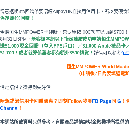
留意返呢8%回贈係要唔經AlipayHK直接用信用卡，所以要硬食
係淨賺4%回贈！
今期恒生MMPOWER卡迎新，只要簽$5,000就可以賺到$700！而
8月31日6PM，
新客經本網以下指定連結成功申請恒生MMPOW
送$1,000現金回贈（存入FPS戶口）／$1,000 Apple禮
$1,700！或者就算係舊客都有額外$500獎賞！
詳情可以參考
恒
恒生MMPOWER World Maste
（申請後7日內要填返電
借定唔借？還得到先好借！
唔想錯過信用卡回贈優惠？即刻Follow我哋
FB Page
同
IG
！
Channel
！
本網站所載資料只供參考，有關產品詳情請以金融機構所提供的