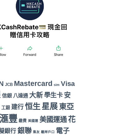
Mastercard
N
Visa
JCB
sim
銀
大新
安
學生卡
信銀
八達通
恒生
星展
東亞
建行
工銀
滙豐
花
美國運通
繳費
美國運
銀聯
電子
擬銀行
集友
離岸戶口