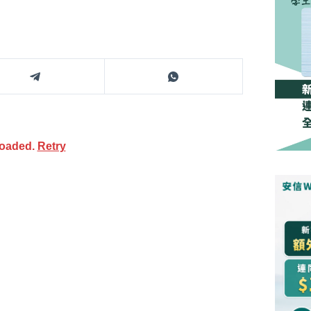
loaded.
Retry