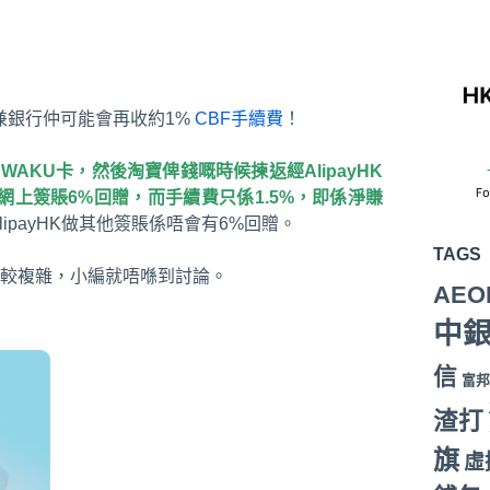
兼銀行仲可能會再收約1%
CBF手續費
！
AKUWAKU卡，然後淘寶俾錢嘅時候揀返經AlipayHK
卡網上簽賬6%回贈，而手續費只係1.5%，即係淨賺
ipayHK做其他簽賬係唔會有6%回贈。
TAGS
較複雜，小編就唔喺到討論。
AEO
中
信
富邦
渣打
旗
虛