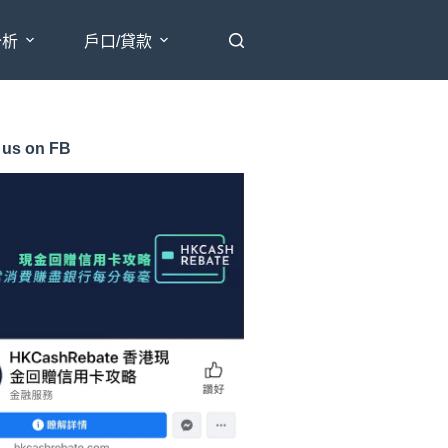
分析
戶口/貸款
 us on FB