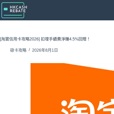
跳
至
主
要
內
容
[淘寶信用卡攻略2026] 扣埋手續費淨賺4.5%回贈！
碌卡攻略
2026年8月1日