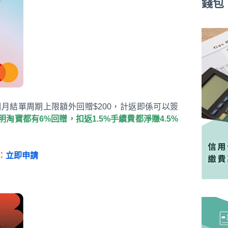
錢包
個月結單周期上限額外回贈$200，計返即係可以簽
寫明淘寶都有6%回贈，扣返1.5%手續費都淨賺4.5%
：
立即申請