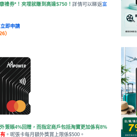
惠康禮券*！夾埋就賺到高達$750！
詳情可以睇返
富
：
立即申請
26）
外簽賬4%回贈，而指定商戶包括淘寶更加係有8%
先有
。呢張卡每月額外獎賞上限係$500。