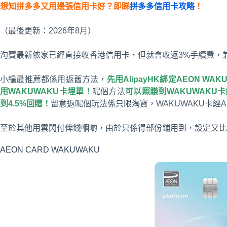
想知拼多多又用邊張信用卡好？即睇
拼多多信用卡攻略
！
（最後更新：2026年8月）
淘寶最新依家已經直接收香港信用卡，但就會收返3%手續費，
小編最推薦都係用返舊方法，
先用AlipayHK綁定AEON W
用WAKUWAKU卡埋單！
呢個方法
可以照賺到WAKUWAKU
到4.5%回贈！
留意返呢個玩法係只限淘寶，WAKUWAKU卡經Al
至於其他用雲閃付俾錢嗰啲，由於只係得部份鋪用到，設定又比
AEON CARD WAKUWAKU