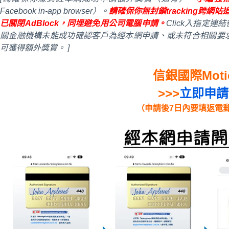
Facebook in-app browser）。
請確保你無封鎖tracking跨網站追
已關閉AdBlock，同埋避免用公司電腦申請。
Click入指定
關金融機構未能成功確認客戶為經本網申請、或未符合相關要
可獲得額外獎賞。 ]
信銀國際Moti
>>>
立即申請
（申請後7日內要填返電