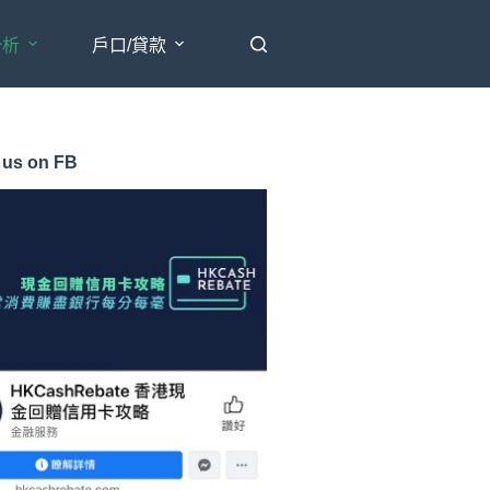
分析
戶口/貸款
 us on FB