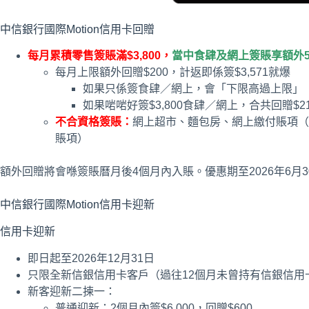
中信銀行國際Motion信用卡回贈
每月累積零售簽賬滿$3,800，
當中食肆及網上簽賬享額外5
每月上限額外回贈$200，計返即係簽$3,571就爆
如果只係簽食肆／網上，會「下限高過上限」
如果啱啱好簽$3,800食肆／網上，合共回贈$2
不合資格簽賬：
網上超市、麵包房、網上繳付賬項（
賬項）
額外回贈將會喺簽賬曆月後4個月內入賬。優惠期至2026年6月3
中信銀行國際Motion信用卡迎新
信用卡迎新
即日起至2026年12月31日
只限全新信銀信用卡客戶（過往12個月未曾持有信銀信用
新客迎新二揀一：
普通迎新：2個月內簽$6,000，回贈$600