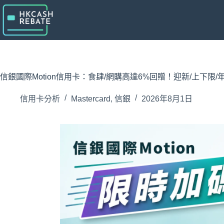
跳
至
主
要
內
容
信銀國際Motion信用卡：食肆/網購高達6%回贈！迎新/上下限/
信用卡分析
Mastercard
,
信銀
2026年8月1日