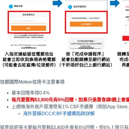
信銀國際Motion信用卡注意事項
基本回贈率得0.4%
每月要簽夠$3,800先有6%回贈，如果只係簽食肆/網上會
上網喺海外商戶簽港幣有1% CBF手續費（例如App Store／Netf
海外簽賬DCC/CBF手續費陷阱詳解
留意返呢張卡要每月簽夠$3,800先會有6%回贈，但6%上限只有