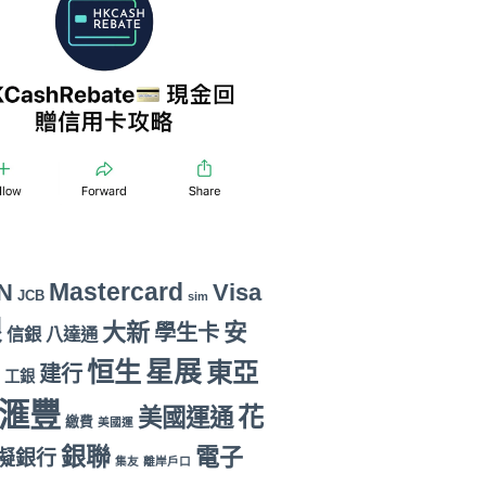
Mastercard
N
Visa
JCB
sim
銀
大新
安
學生卡
信銀
八達通
恒生
星展
東亞
建行
工銀
滙豐
花
美國運通
繳費
美國運
銀聯
電子
擬銀行
集友
離岸戶口