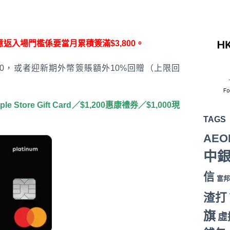
意返入場門檻係要當月累積簽滿$3,800。
600，或者迎新期外幣簽賬額外10%回贈（上限回
ore Gift Card／$1,200惠康禮券／$1,000現
TAGS
AEO
中
信
富邦
渣打
旗
虛