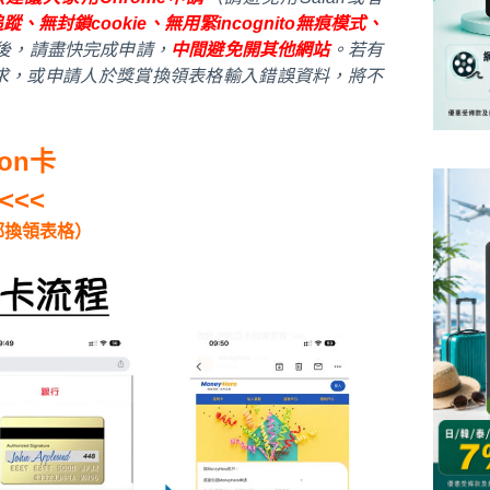
蹤、無封鎖cookie、無用緊incognito無痕模式、
連結後，請盡快完成申請，
中間避免開其他網站
。若有
求，或申請人於獎賞換領表格輸入錯誤資料，將不
on卡
<<<
郵換領表格）