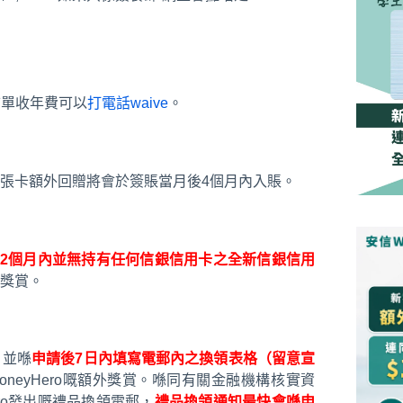
結單收年費可以
打電話waive
。
意返張卡額外回贈將會於簽賬當月後4個月內入賬。
12個月內並無持有任何信銀信用卡之全新信銀信用
獎賞。
，並喺
申請後7日內填寫電郵內之換領表格（留意宣
neyHero嘅額外獎賞。喺同有關金融機構核實資
ro發出嘅禮品換領電郵，
禮品換領通知最快會喺申