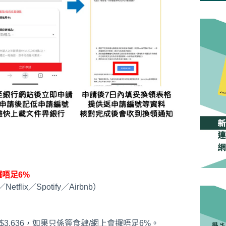
攞唔足6%
lix／Spotify／Airbnb）
$3,636，如果只係簽食肆/網上會攞唔足6%。