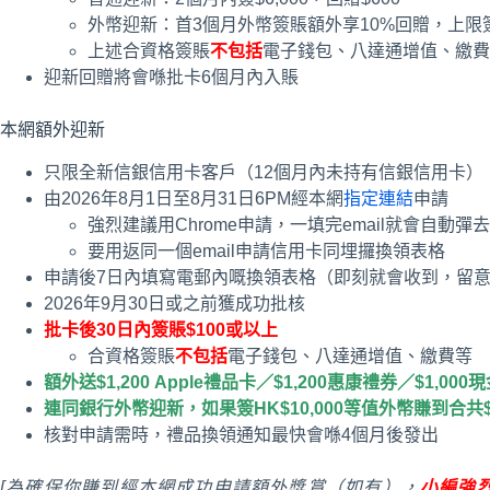
外幣迎新：首3個月外幣簽賬額外享10%回贈，上限簽HK$
上述合資格簽賬
不包括
電子錢包、八達通增值、繳費
迎新回贈將會喺批卡6個月內入賬
本網額外迎新
只限全新信銀信用卡客戶（12個月內未持有信銀信用卡）
由2026年8月1日至8月31日6PM經本網
指定連結
申請
強烈建議用Chrome申請，一填完email就會自動
要用返同一個email申請信用卡同埋攞換領表格
申請後7日內填寫電郵內嘅換領表格（即刻就會收到，留意
2026年9月30日或之前獲成功批核
批卡後
30
日內簽賬$100或以上
合資格簽賬
不包括
電子錢包、八達通增值、繳費等
額外送$1,200 Apple禮品卡／$1,200惠康禮券／$1,0
連同銀行外幣迎新，如果簽HK$10,000等值外幣賺到合共$2
核對申請需時，禮品換領通知最快會喺4個月後發出
[為確保你賺到經本網成功申請額外獎賞（如有），
小編強烈