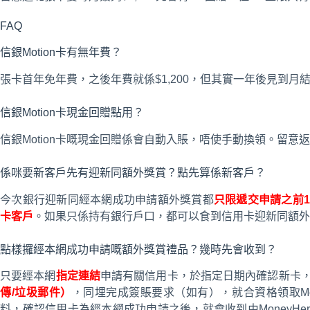
FAQ
信銀Motion卡有無年費？
張卡首年免年費，之後年費就係$1,200，但其實一年後見到月
信銀Motion卡現金回贈點用？
信銀Motion卡嘅現金回贈係會自動入賬，唔使手動換領。留
係咪要新客戶先有迎新同額外獎賞？點先算係新客戶？
今次銀行迎新同經本網成功申請額外獎賞都
只限遞交申請之前
卡客戶
。如果只係持有銀行戶口，都可以食到信用卡迎新同額外
點樣攞經本網成功申請嘅額外獎賞禮品？幾時先會收到？
只要經本網
指定連結
申請有關信用卡，於指定日期內確認新卡
傳/垃圾郵件）
，同埋完成簽賬要求（如有），就合資格領取Mo
料，確認信用卡為經本網成功申請之後，就會收到由MoneyHe