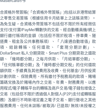
Mastercard®卡
合資格外幣簽賬(「合資格外幣簽賬」)包括以非港幣結算
之零售交易簽賬（根據信用卡月結單上之誌賬貨幣）。
為免生疑，合資格外幣簽賬不包括但不限於所有經微信
支付/支付寶/PayMe/轉數快的交易、經自動櫃員機/網上
銀行繳付賬項的金額（包括但不限於稅項、停車費、隧
道費、租金及公共事務賬項）、「 八達通自動增值」款
項、結餘轉賬、任何還款、「套現分期計劃」、
Dollar$mart 私人分期貸款、$mart Plus 分期貸款之還款
額、「幾時都分期」之每月供款、「月結單都分期」、
「任何賬單都分期」及「幾時都分期交稅」的任何還款
額供款、手續費及其他費用及收費、任何基金/ 月供投資
計劃供款、 保險費用、所有繳付予稅務局的款項、賭場
籌碼兌換及於賭場內作之交易、年費、財務費用、以應
用程式/電子轉賬平台的轉賬及商戶交易/電子錢包增值之
交易（包括但不限於透過個人對個人(P2P)支付或轉賬服
務）及銀行不時新增定義之電子交易、銀行徵收之其他
服務費用、任何未誌賬/ 被取消/ 已退款/ 無效/未授權之