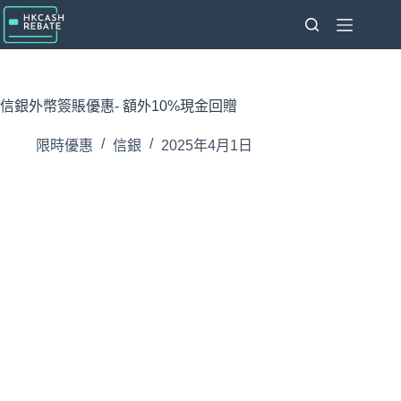
跳
至
主
要
內
信銀外幣簽賬優惠- 額外10%現金回贈
容
限時優惠
信銀
2025年4月1日