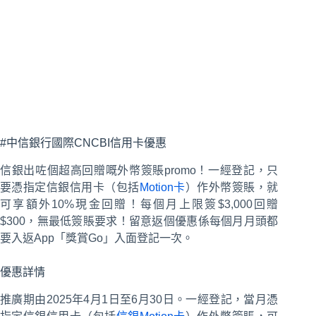
#中信銀行國際CNCBI信用卡優惠
信銀出咗個超高回贈嘅外幣簽賬promo！一經登記，只
要憑指定信銀信用卡（包括
Motion卡
）作外幣簽賬，就
可享額外10%現金回贈！每個月上限簽$3,000回贈
$300，無最低簽賬要求！留意返個優惠係每個月月頭都
要入返App「獎賞Go」入面登記一次。
優惠詳情
推廣期由2025年4月1日至6月30日。一經登記，當月憑