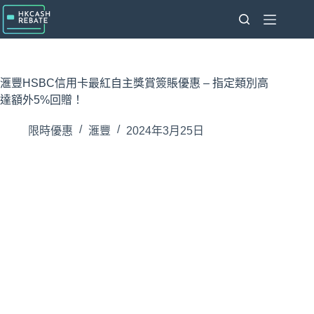
跳
至
主
要
內
滙豐HSBC信用卡最紅自主獎賞簽賬優惠 – 指定類別高
容
達額外5%回贈！
限時優惠
滙豐
2024年3月25日