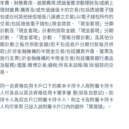
年費、財務費用、逾期費用;透過滙豐流動理財及/或網上
理財繳費;購買及/或充值儲值卡的交易(包括透過電子錢
包或任何其他途徑增值八達通之交易);以電子錢包所作的
交易(包括增值電子錢包);現金貸款、「現金套現」分期
計劃及「現金套現」計劃的提款金額;「現金套現」分期
計劃、「現金套現」計劃、「簽賬分期計劃」及其他分
期計劃之每月供款金額(但不包括商戶分期付款每月供
款);於非金融機構的半現金交易(包括購買外匯、匯票及
旅行支票);於金融機構的半現金交易(包括購買銀行產品
及服務);電匯;賭博交易;繳稅;所有未誌賬/取消/退款的交
易。
同一合資格信用卡戶口下的基本卡持卡人與附屬卡持卡
人可各自以其合資格信用卡獲享優 惠(就各自登記)。如
持卡人為綜合戶口附屬卡持卡人，則主卡及附屬卡持卡
人均可享用 已誌入該附屬卡戶口內的額外「獎賞錢」。