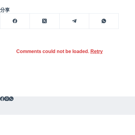
分享
Comments could not be loaded.
Retry
免責聲
Copyright © 2026 Cash Rebate (HK)
Limited
明