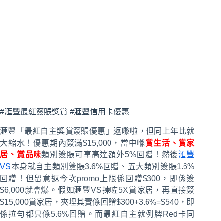
#滙豐最紅簽賬獎賞 #滙豐信用卡優惠
滙豐「最紅自主獎賞簽賬優惠」返嚟啦，但同上年比就
大縮水！優惠期內簽滿$15,000，當中喺
賞生活、賞家
居、賞品味
類別簽賬可享高達額外5%回贈！然後
滙豐
VS
本身就自主類別簽賬3.6%回贈、五大類別簽賬1.6%
回贈！但留意返今次promo上限係回贈$300，即係簽
$6,000就會爆。假如滙豐VS揀咗5X賞家居，再直接簽
$15,000賞家居，夾埋其實係回贈$300+3.6%=$540，即
係拉勻都只係5.6%回贈。而最紅自主就例牌Red卡同