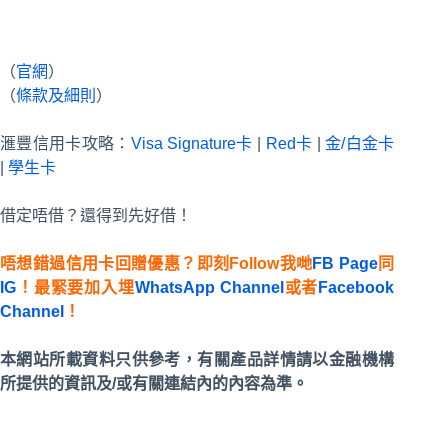
（
官網
）
（
條款及細則
）
滙豐信用卡攻略：
Visa Signature卡
|
Red卡
|
金/白金卡
|
學生卡
借定唔借？還得到先好借！
唔想錯過信用卡回贈優惠？即刻Follow我哋
FB Page
同
IG
！最緊要加入埋
WhatsApp Channel
或者
Facebook
Channel
！
本網站所載資料只供參考，有關產品詳情請以金融機構
所提供的資訊及/或有關連結內的內容為準。