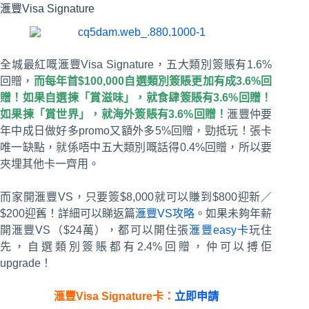
滙豐Visa Signature
全城最紅嘅滙豐Visa Signature，五大類別簽賬有1.6%
回贈，
而每年首$100,000自選類別簽賬更加有成
3.6%
回
贈！如果自選揀「賞滋味」，就食肆簽賬有3.6%回贈！
如果揀「賞世界」，就海外簽賬有3.6%回贈！
滙豐仲要
年中成日做好多promo又額外多5%回贈，勁抵玩！張卡
唯一缺點，就係唔中五大類別嘅話得0.4%回贈，所以要
夾埋其他卡一齊用。
而家開滙豐VS，只要簽$8,000就可以賺到$800迎新／
$200迎舊！詳細可以睇返篇
滙豐VS攻略
。如果未夠年薪
開滙豐VS（$24萬），都可以開住張
滙豐easy卡
玩住
先，自選類別簽賬都有2.4%回贈，仲可以搏佢
upgrade！
滙豐
Visa Signature
卡：
立即申請