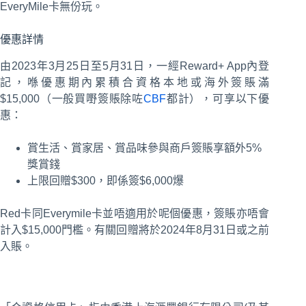
EveryMile卡無份玩。
優惠詳情
由2023年3月25日至5月31日，一經Reward+ App內登
記，喺優惠期內累積合資格本地或海外簽賬滿
$15,000（一般買嘢簽賬除咗
CBF
都計），可享以下優
惠：
賞生活、賞家居、賞品味參與商戶簽賬享額外5%
獎賞錢
上限回贈$300，即係簽$6,000爆
Red卡同Everymile卡並唔適用於呢個優惠，簽賬亦唔會
計入$15,000門檻。有關回贈將於2024年8月31日或之前
入賬。