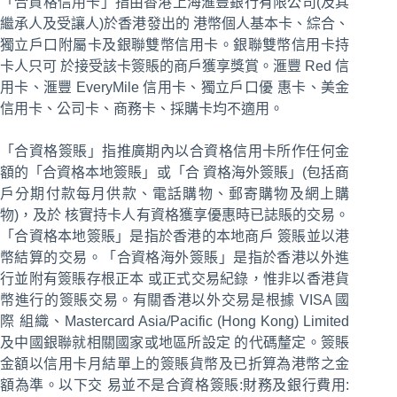
「合資格信用卡」指由香港上海滙豐銀行有限公司(及其
繼承人及受讓人)於香港發出的 港幣個人基本卡、綜合、
獨立戶口附屬卡及銀聯雙幣信用卡。銀聯雙幣信用卡持
卡人只可 於接受該卡簽賬的商戶獲享獎賞。滙豐 Red 信
用卡、滙豐 EveryMile 信用卡、獨立戶口優 惠卡、美金
信用卡、公司卡、商務卡、採購卡均不適用。
「合資格簽賬」指推廣期內以合資格信用卡所作任何金
額的「合資格本地簽賬」或「合 資格海外簽賬」(包括商
戶分期付款每月供款、電話購物、郵寄購物及網上購
物)，及於 核實持卡人有資格獲享優惠時已誌賬的交易。
「合資格本地簽賬」是指於香港的本地商戶 簽賬並以港
幣結算的交易。「合資格海外簽賬」是指於香港以外進
行並附有簽賬存根正本 或正式交易紀錄，惟非以香港貨
幣進行的簽賬交易。有關香港以外交易是根據 VISA 國
際 組織、Mastercard Asia/Pacific (Hong Kong) Limited
及中國銀聯就相關國家或地區所設定 的代碼釐定。簽賬
金額以信用卡月結單上的簽賬貨幣及已折算為港幣之金
額為準。以下交 易並不是合資格簽賬:財務及銀行費用: