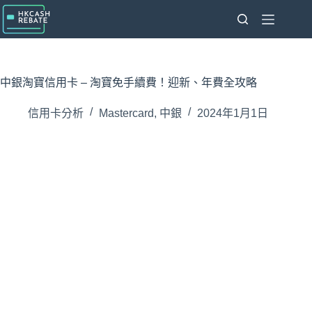
跳
至
主
要
內
中銀淘寶信用卡 – 淘寶免手續費！迎新、年費全攻略
容
信用卡分析
Mastercard
,
中銀
2024年1月1日