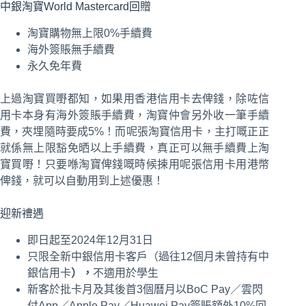
中銀淘寶World Mastercard回贈
淘寶購物無上限0%手續費
海外簽賬無手續費
永久免年費
上過淘寶買嘢都知，如果用香港信用卡去俾錢，除咗信
用卡本身有海外簽賬手續費，淘寶仲會另外收一筆手續
費，夾埋隨時要成5%！而呢張淘寶信用卡，主打嘅正正
就係無上限豁免晒以上手續費，真正可以無手續費上淘
寶買嘢！只要喺淘寶俾錢嘅時候揀用呢張信用卡用港幣
俾錢，就可以自動用到上述優惠！
迎新禮遇
即日起至2024年12月31日
只限全新中銀信用卡客戶（過往12個月未曾持有中
銀信用卡
），
不適用於學生
新客於批卡月及其後首3個曆月以BoC Pay／雲閃
付App／Apple Pay／Huawei Pay簽賬額外10%回