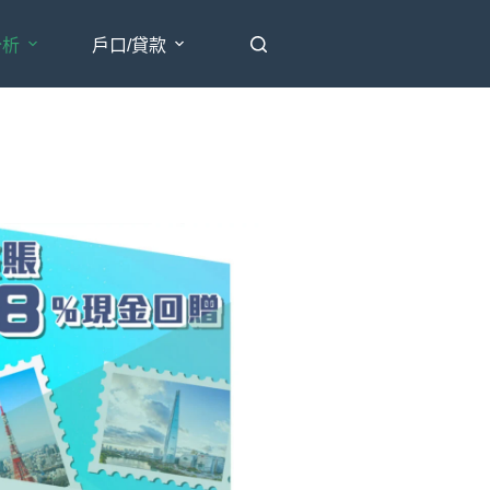
分析
戶口/貸款