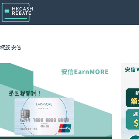
跳
至
主
要
內
容
標籤
安信