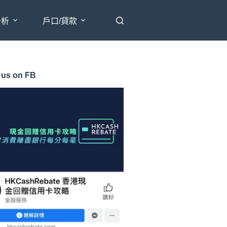
分析
戶口/貸款
 us on FB