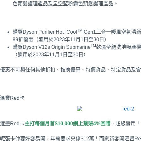
色頭髮護理產品及星空藍粉霧色頭髮護理產品。
TM
購買Dyson Purifier Hot+Cool
Gen1三合一暖風空氣清新
89折優惠（適用於2023年11月1日至30日）
TM
購買Dyson V12s Origin Submarine
乾濕全能洗地吸塵機
（適用於2023年11月1日至30日）
優惠不可與任何其他折扣、推廣優惠、特價貨品、特定貨品及會
滙豐Red卡
滙豐Red卡
主打每個月首$10,000網上簽賬
4%
回贈
，超級實用！攞
呢張卡仲要好容易開，年薪要求只係$12萬！而家新客開滙豐Red