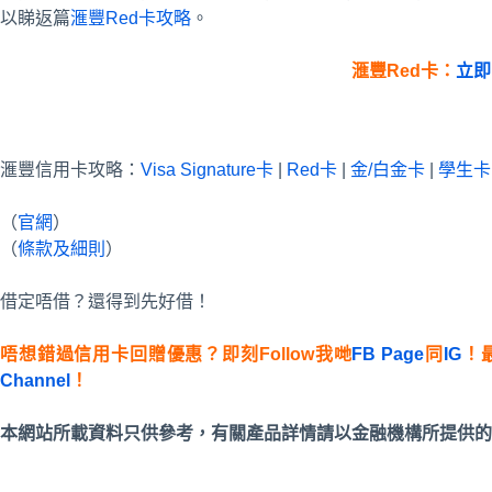
以睇返篇
滙豐Red卡攻略
。
滙豐
Red
卡：
立即
滙豐信用卡攻略：
Visa Signature卡
|
Red卡
|
金/白金卡
|
學生卡
（
官網
）
（
條款及細則
）
借定唔借？還得到先好借！
唔想錯過信用卡回贈優惠？即刻Follow我哋
FB Page
同
IG
！
Channel
！
本網站所載資料只供參考，有關產品詳情請以金融機構所提供的