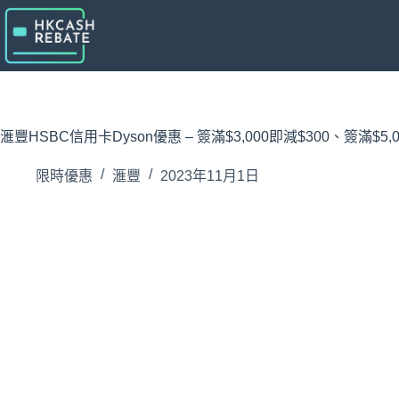
跳
至
主
要
內
容
滙豐HSBC信用卡Dyson優惠 – 簽滿$3,000即減$300、簽滿$5,0
限時優惠
滙豐
2023年11月1日