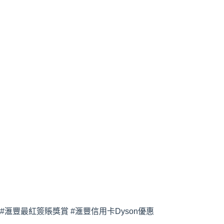
#滙豐最紅簽賬獎賞 #滙豐信用卡Dyson優惠