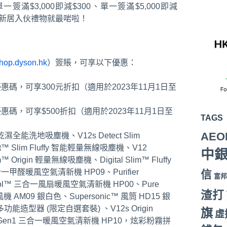
滿$3,000即減$300、單一簽滿$5,000即減
/新居入伙禮物就最啱啦！
hop.dyson.hk
）簽賬，可享以下優惠：
優惠碼，可享300元折扣（適用於2023年11月1日至
惠碼，可享$500折扣（適用於2023年11月1日至
TAGS
AEO
 乾濕全能洗地吸塵機、V12s Detect Slim
t™ Slim Fluffy 智能輕量無線吸塵機、V12
中
™ Origin 輕量無線吸塵機、Digital Slim™ Fluffy
 三合一甲醛暖風空氣清新機 HP09、Purifier
信
富邦
Cool™ 三合一風扇暖風空氣清新機 HP00、Pure
渣打
風機 AM09 銀白色、Supersonic™ 風筒 HD15 銀
e 多功能造型器 (限定自選套裝) 、V12s Origin
旗
虛
ol™ Gen1 三合一暖風空氣清新機 HP10，炫彩粉霧拼