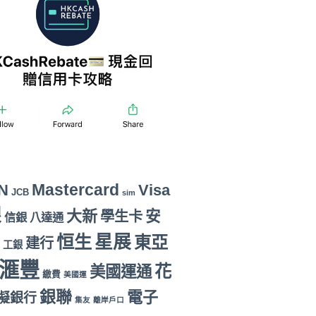
Mastercard
N
Visa
JCB
sim
銀
大新
安
學生卡
信銀
八達通
恒生
星展
東亞
建行
工銀
滙豐
花
美國運通
繳費
美國運
銀聯
電子
擬銀行
集友
離岸戶口