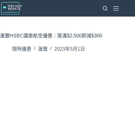
跳
至
主
要
內
滙豐HSBC國泰航空優惠：簽滿$2,500即減$300
容
限時優惠
滙豐
2023年5月1日