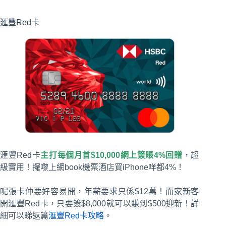
滙豐Red卡
滙豐Red卡
主打每個月首$10,000網上簽賬
4%
回贈
，超
級實用！攞嚟上網book機票酒店買iPhone咩都4%！
呢張卡仲要好容易開，年薪要求只係$12萬！而家新客
開滙豐Red卡，只要簽$8,000就可以賺到$500迎新！詳
細可以睇返篇
滙豐Red卡攻略
。