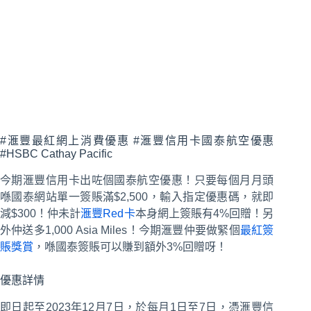
#滙豐最紅網上消費優惠 #滙豐信用卡國泰航空優惠
#HSBC Cathay Pacific
今期滙豐信用卡出咗個國泰航空優惠！只要每個月月頭
喺國泰網站單一簽賬滿$2,500，輸入指定優惠碼，就即
減$300！仲未計
滙豐Red卡
本身網上簽賬有4%回贈！另
外仲送多1,000 Asia Miles！今期滙豐仲要做緊個
最紅簽
賬獎賞
，喺國泰簽賬可以賺到額外3%回贈呀！
優惠詳情
即日起至2023年12月7日，於每月1日至7日，憑滙豐信