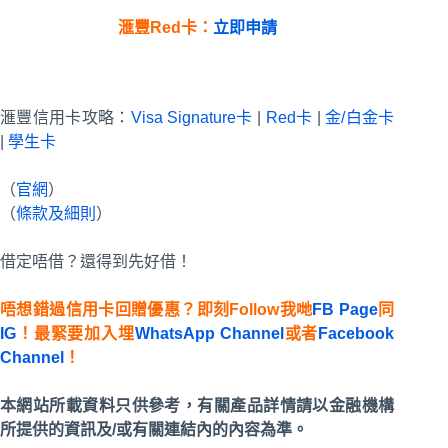
滙豐
Red
卡：
立即申請
滙豐信用卡攻略：
Visa Signature卡
|
Red卡
|
金/白金卡
|
學生卡
（
官網
）
（
條款及細則
）
借定唔借？還得到先好借！
唔想錯過信用卡回贈優惠？即刻Follow我哋
FB Page
同
IG
！最緊要加入埋
WhatsApp Channel
或者
Facebook
Channel
！
本網站所載資料只供參考，有關產品詳情請以金融機構
所提供的資訊及/或有關連結內的內容為準。