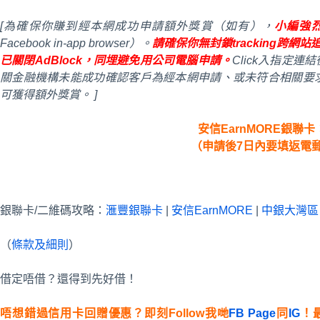
[為確保你賺到經本網成功申請額外獎賞（如有），
小編強烈
Facebook in-app browser）。
請確保你無封鎖tracking跨網站追
已關閉AdBlock，同埋避免用公司電腦申請。
Click入指定
關金融機構未能成功確認客戶為經本網申請、或未符合相關要
可獲得額外獎賞。 ]
安信EarnMORE銀聯卡
（申請後7日內要填返電
銀聯卡/二維碼攻略：
滙豐銀聯卡
|
安信EarnMORE
|
中銀大灣區
（
條款及細則
）
借定唔借？還得到先好借！
唔想錯過信用卡回贈優惠？即刻Follow我哋
FB Page
同
IG
！