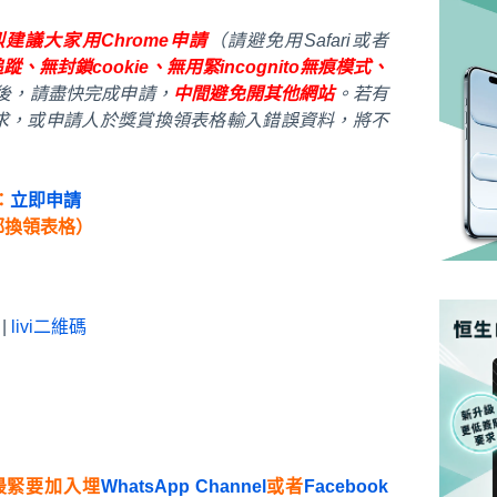
建議大家用Chrome申請
（請避免用Safari或者
蹤、無封鎖cookie、無用緊incognito無痕模式、
連結後，請盡快完成申請，
中間避免開其他網站
。若有
求，或申請人於獎賞換領表格輸入錯誤資料，將不
：
立即申請
郵換領表格）
|
livi二維碼
最緊要加入埋
WhatsApp Channel
或者
Facebook