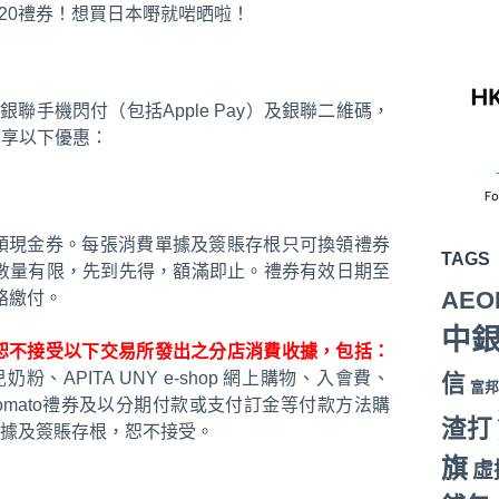
$20禮券！想買日本嘢就啱晒啦！
銀聯手機閃付（包括Apple Pay）及銀聯二維碼，
可享以下優惠：
領現金券。每張消費單據及簽賬存根只可換領禮券
TAGS
數量有限，先到先得，額滿即止。禮券有效日期至
AEO
絡繳付。
中
恕不接受以下交易所發出之分店消費收據，包括：
APITA UNY e-shop 網上購物、入會費、
信
富邦
lian Tomato禮券及以分期付款或支付訂金等付款方法購
渣打
據及簽賬存根，恕不接受。
旗
虛