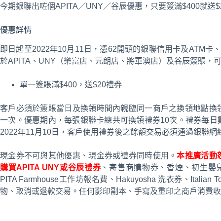
今期銀聯出咗個APITA／UNY／谷辰優惠，只要簽滿$400就送
優惠詳情
即日起至2022年10月11日，憑62開頭的銀聯信用卡及ATM卡、
於APITA、UNY（樂富店、元朗店、將軍澳店）及谷辰簽賬，
單一簽賬滿$400，送$20禮券
客戶必須於簽賬當日及換領時間內親臨同一商戶之換領地點換
一次。優惠期內，每張銀聯卡總共可換領禮券10次。禮券每日
2022年11月10日，客戶使用禮券後之餘額交易必須通過銀聯網
現金券不可與其他優惠、現金券或禮券同時使用。
本推廣活動
購買APITA UNY或谷辰禮券
、寄售商購物券、香煙、初生嬰兒奶粉、
PITA Farmhouse工作坊報名費、Hakuyosha 洗衣券、Ita
物、取消或退款交易。任何影印副本、手寫及重印之商戶消費收