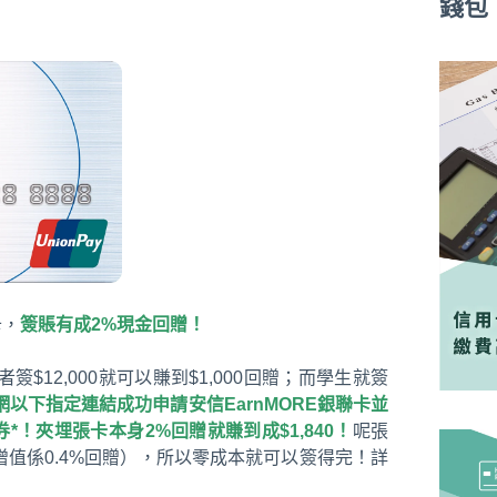
錢包
卡，
簽賬有成2%現金回贈！
者簽$12,000就可以賺到$1,000回贈；而學生就簽
網以下指定連結成功申請安信EarnMORE銀聯卡並
*！夾埋張卡本身2%回贈就賺到成$1,840！
呢張
值係0.4%回贈），所以零成本就可以簽得完！詳