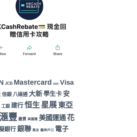
Mastercard
N
Visa
JCB
sim
銀
大新
安
學生卡
信銀
八達通
恒生
星展
東亞
建行
工銀
滙豐
花
美國運通
繳費
美國運
銀聯
電子
擬銀行
集友
離岸戶口