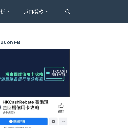
分析
戶口/貸款
 us on FB