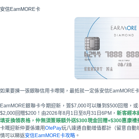
安信EarnMORE卡
如果要揀一張銀聯信用卡嚟開，最抵就一定係安信EarnMORE
EarnMORE銀聯卡今期迎新，簽$7,000可以賺到$500回贈，或
$2,000回贈$200！由2026年8月1日至8月31日6PM，
新客經本
填妥換領表格，仲無須簽賬額外送$300現金回贈+$300惠康禮券
卡嘅迎新仲要係連用
O!ePay
玩八達通自動增值都計（留意自動增
情可以睇返
安信EarnMORE卡攻略
。