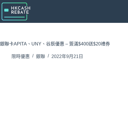
跳
至
主
要
內
容
銀聯卡APITA、UNY、谷辰優惠 – 簽滿$400送$20禮券
限時優惠
銀聯
2022年9月21日