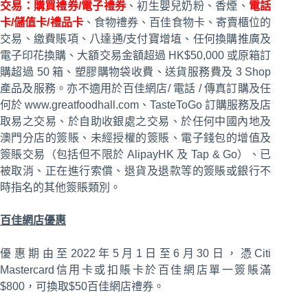
交易：購買禮券/電子禮券
、初生嬰兒奶粉、香煙、
電話
卡/儲值卡/禮品卡
、食物禮券、百佳食物卡、寄賣櫃位的
交易、繳費賬項、八達通/支付寶增埴、任何換購推廣及
電子印花換購、大額交易金額超過 HK$50,000 或原箱訂
購超過 50 箱、塑膠購物袋收費、送貨服務費及 3 Shop
產品及服務。亦不適用於百佳網店/ 電話 / 傳真訂購及任
何於 www.greatfoodhall.com、TasteToGo 訂購服務及店
取易之交易、於自助收銀處之交易、於任何中國內地及
澳門分店的簽賬、未經授權的簽賬、電子錢包的增值及
簽賬交易（包括但不限於 AlipayHK 及 Tap & Go）、已
被取消、正在進行索償、退貨及退款等的簽賬或銀行不
時指名的其他簽賬類別。
百佳網店優惠
優惠期由至2022年5月1日至6月30日，憑Citi
Mastercard信用卡或扣賬卡於百佳網店單一簽賬滿
$800，可換取$50百佳網店禮券。