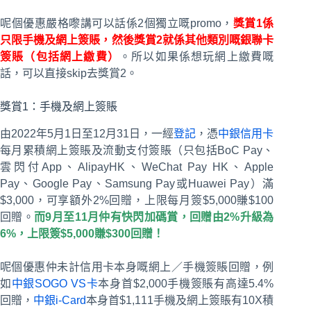
呢個優惠嚴格嚟講可以話係2個獨立嘅promo，
獎賞1係
只限手機及網上簽賬，然後獎賞2就係其他類別嘅銀聯卡
簽賬（包括網上繳費）
。所以如果係想玩網上繳費嘅
話，可以直接skip去獎賞2。
獎賞1：手機及網上簽賬
由2022年5月1日至12月31日，一經
登記
，憑
中銀信用卡
每月累積網上簽賬及流動支付簽賬（只包括BoC Pay、
雲閃付App、AlipayHK、WeChat Pay HK、Apple
Pay、Google Pay、Samsung Pay或Huawei Pay）滿
$3,000，可享額外2%回贈，上限每月簽$5,000賺$100
回贈。
而9月至11月仲有快閃加碼賞，回贈由2%升級為
6%，上限簽$5,000賺$300回贈！
呢個優惠仲未計信用卡本身嘅網上／手機簽賬回贈，例
如
中銀SOGO VS卡
本身首$2,000手機簽賬有高達5.4%
回贈，
中銀i-Card
本身首$1,111手機及網上簽賬有10X積