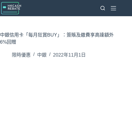
跳
至
主
要
內
中銀信用卡「每月狂賞BUY」：簽賬及繳費享高達額外
容
6%回贈
限時優惠
中銀
2022年11月1日