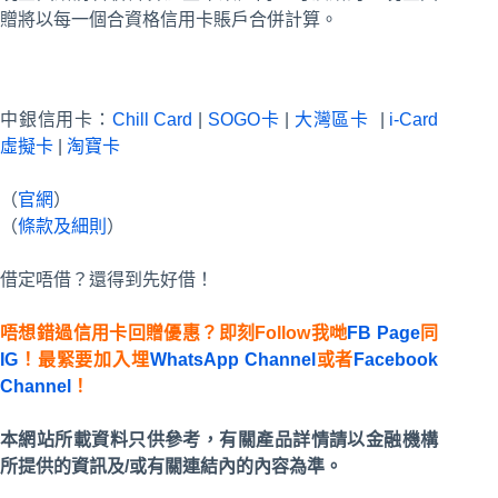
贈將以每一個合資格信用卡賬戶合併計算。
中銀信用卡：
Chill Card
|
SOGO卡
|
大灣區卡
|
i-Card
虛擬卡
|
淘寶卡
（
官網
）
（
條款及細則
）
借定唔借？還得到先好借！
唔想錯過信用卡回贈優惠？即刻Follow我哋
FB Page
同
IG
！最緊要加入埋
WhatsApp Channel
或者
Facebook
Channel
！
本網站所載資料只供參考，有關產品詳情請以金融機構
所提供的資訊及/或有關連結內的內容為準。