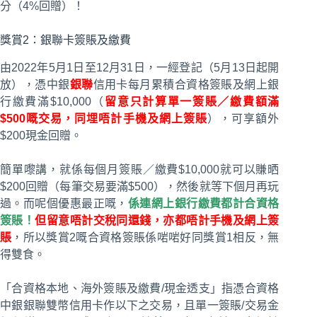
分（4%回贈）！
獎賞2：銀聯卡簽賬及繳費
由2022年5月1日至12月31日，一經登記（5月13日起開
放），憑中銀
銀聯
信用卡每月累積合資格簽賬及網上銀
行繳費滿$10,000（
留意只計算單一簽賬／繳費額滿
$500嘅交易，同埋唔計手機及網上簽賬
），可享額外
$200現金回贈。
簡單嚟講，就係每個月簽賬／繳費$10,000就可以賺晒
$200回贈（每筆交易要滿$500），然後就等下個月再玩
過。而呢個優惠最正嘅，
係連網上銀行繳費都計合資格
簽賬！
但留意唔計交稅同還錢，亦都唔計手機及網上簽
賬
，所以獎賞2嘅合資格簽賬係啱啱好同獎賞1相反，無
得雙食。
「合資格本地、海外簽賬及繳費/現金透支」指憑合資格
中銀銀聯雙幣信用卡作以下之交易，且單一簽賬/交易金