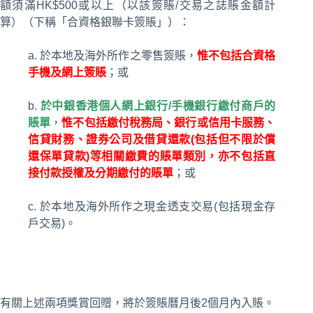
額須滿HK$500或以上（以該簽賬/交易之誌賬金額計
算）（下稱「合資格銀聯卡簽賬」）：
a. 於本地及海外所作之零售簽賬，
惟不包括合資格
手機及網上簽賬
；或
b.
於中銀香港個人網上銀行/手機銀行繳付商戶的
賬單
，
惟不包括繳付稅務局、銀行或信用卡服務、
信貸財務、證券公司及借貸還款(包括但不限於償
還保單貸款)等相關繳費的賬單類別，亦不包括直
接付款授權及分期繳付的賬單
；或
c. 於本地及海外所作之現金透支交易(包括現金存
戶交易)。
有關上述兩項獎賞回贈，將於簽賬曆月後2個月內入賬。