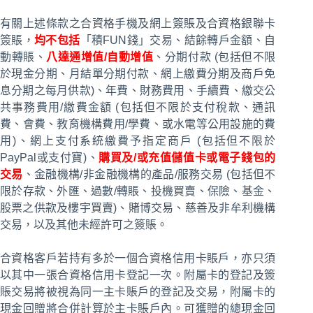
有關上述條款之合資格手機及網上簽賬及合資格銀聯卡
簽賬，
均不包括
「積FUN錢」交易、結餘轉戶金額、自
動轉賬、
八達通增值/自動增值
、分期付款 (包括但不限
於現金分期、月結單分期付款、網上繳費分期及商戶免
息分期之每月供款)、年費、財務費用、手續費、繳交公
共事務費用/繳費金額 (包括但不限於支付稅款、通訊
費、會費、教育機構費用/學費、或水電等公用設施的費
用)、網上支付系統繳費予指定商戶 (包括但不限於
PayPal或支付寶)、
購買及/或充值儲值卡或電子錢包的
交易
、金融機構/非金融機構的產品/服務交易 (包括但不
限於存款、外匯、過數/轉賬、投機買賣、保險、基金、
股票之供款及樓宇買賣)、賭博交易、慈善及非牟利機構
交易，以及其他未經許可之簽賬。
合資格客戶若持有多於一個合資格信用卡賬戶，亦只須
以其中一張合資格信用卡登記一次。附屬卡的登記及簽
賬交易將被視為同一主卡賬戶的登記及交易，附屬卡的
現金回贈將合併計算於主卡賬戶內。可獲贈的總現金回