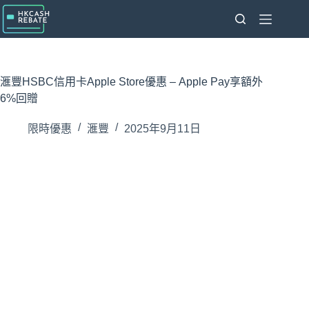
跳
至
主
要
內
滙豐HSBC信用卡Apple Store優惠 – Apple Pay享額外
容
6%回贈
限時優惠
滙豐
2025年9月11日