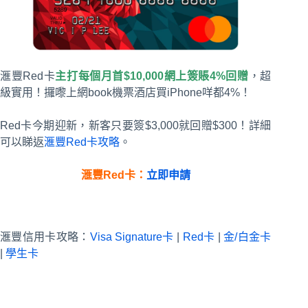
滙豐Red卡
主打每個月首$10,000網上簽賬
4%
回贈
，超
級實用！攞嚟上網book機票酒店買iPhone咩都4%！
Red卡今期迎新，新客只要簽$3,000就回贈$300！詳細
可以睇返
滙豐Red卡攻略
。
滙豐
Red
卡：
立即申請
滙豐信用卡攻略：
Visa Signature卡
|
Red卡
|
金/白金卡
|
學生卡