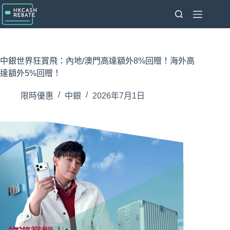
跳
至
主
要
內
中銀世界狂賞飛：內地/澳門高達額外8%回贈！海外高
容
達額外5%回贈！
限時優惠
中銀
2026年7月1日