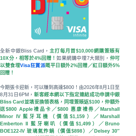
全新中銀Bliss Card，
主打每月首$10,000網購簽賬有
10X分，相等於4%回贈
！
如果網購中埋7大類別，
仲可
以雙食埋
Visa狂賞派
嘅平日額外2%回贈／紅日額外5%
回贈！
今期張卡迎新，可以賺到高達$800！由2026年8月1日至
8月31日6PM，
新客經本網以下指定連結成功申請中銀
Bliss Card並填妥換領表格，同埋簽賬返$100，仲額外
送$800 Apple禮品卡／$800 惠康禮券／Marshall
Minor IV藍牙耳機（價值$1,159）／Marshall
Emberton II 藍牙喇叭（價值$1,499）／Bruno
BOE122-IV 玻璃氣炸鍋（價值$898）／Delsey 30″