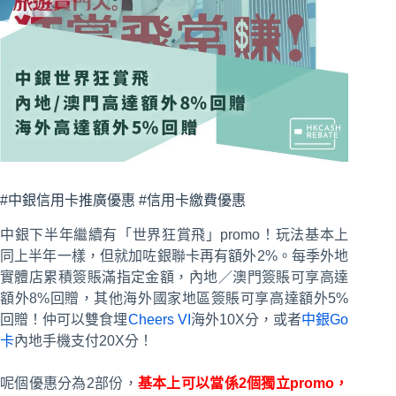
#中銀信用卡推廣優惠 #信用卡繳費優惠
中銀下半年繼續有「世界狂賞飛」promo！玩法基本上
同上半年一樣，但就加咗銀聯卡再有額外2%。每季外地
實體店累積簽賬滿指定金額，內地／澳門簽賬可享高達
額外8%回贈，其他海外國家地區簽賬可享高達額外5%
回贈！仲可以雙食埋
Cheers VI
海外10X分，或者
中銀Go
卡
內地手機支付20X分！
呢個優惠分為2部份，
基本上可以當係2個獨立promo，