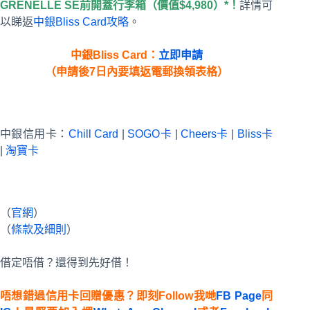
GRENELLE SE前開蓋行李箱（價值$4,980）*！
詳情可
以睇返
中銀Bliss Card攻略
。
中銀Bliss Card：
立即申請
（申請後7日內要填返電郵換領表格）
中銀信用卡：
Chill Card
|
SOGO卡
|
Cheers卡
|
Bliss卡
|
淘寶卡
（
官網
）
（
條款及細則
）
借定唔借？還得到先好借！
唔想錯過信用卡回贈優惠？即刻Follow我哋
FB Page
同