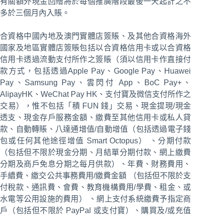
有關額外現金回贈將於每個推廣階段最後一天起計之不
多於三個月內入賬。
合資格中國內地及澳門實體店簽賬、及其他合資格海外
國家及地區實體店簽賬包括以合資格信用卡或以合資格
信用卡透過流動支付所作之簽賬（須以信用卡作直接付
款方式，包括透過Apple Pay、Google Pay、Huawei
Pay、Samsung Pay、雲閃付 App、BoC Pay+、
AlipayHK、WeChat Pay HK、支付寶及微信支付所作之
交易），惟不包括「積 FUN 錢」交易、現金提現/現金
透支、現金存戶服務金額、繳費至其他信用卡或私人貸
款、自動轉賬、八達通增值/自動增值（包括透過電子錢
包或任何其他途徑增值 Smart Octopus） 、分期付款
（包括但不限於現金分期、月結單分期付款、網上繳費
分期及商戶免息分期之每月供款）、年費、財務費用、
手續費、繳交公共事務費用/繳費金額 （包括但不限於支
付稅款、通訊費、會費、教育機構費用/學費、租金、或
水電等公用設施的費用） 、網上支付系統繳費予指定商
戶（包括但不限於 PayPal 或支付寶）、購買及/或充值