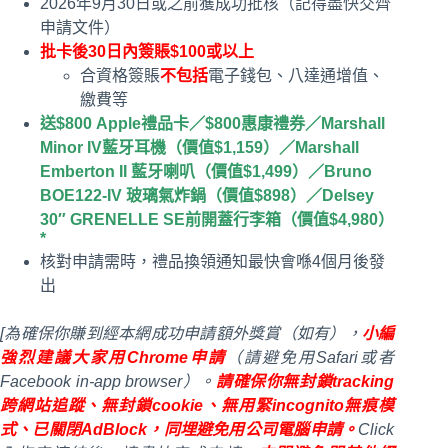
2026年9月30日或之前獲成功批核（記得盡快交齊
申請文件）
批卡後30日內簽賬$100或以上
合資格簽賬
不包括
電子錢包、八達通增值、
繳費等
送$800 Apple禮品卡／$800惠康禮券／Marshall
Minor IV藍牙耳機（價值$1,159）／Marshall
Emberton II 藍牙喇叭（價值$1,499）／Bruno
BOE122-IV 玻璃氣炸鍋（價值$898）／Delsey
30″ GRENELLE SE前開蓋行李箱（價值$4,980）
*
核對申請需時，禮品換領通知最快會喺4個月後發
出
[為確保你賺到經本網成功申請額外獎賞（如有），
小編
強烈建議大家用Chrome申請
（請避免用Safari或者
Facebook in-app browser）。
請確保你無封鎖tracking
跨網站追蹤、無封鎖cookie、無用緊incognito無痕模
式、已關閉AdBlock，同埋避免用公司電腦申請。
Click