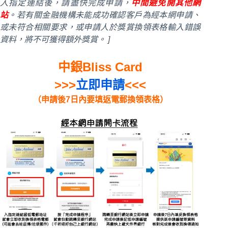
入指定連結後，請盡快完成申請，
中間避免開其他網
站
。若有關金融機構未能成功確認客戶為經本網申請、
或未符合相關要求，或申請人於獎賞換領表格輸入錯誤
資料，將不可獲得額外獎賞。 ]
中銀Bliss Card
>>>
立即申請
<<<
（申請後
7
日內要填返電郵換領表格）