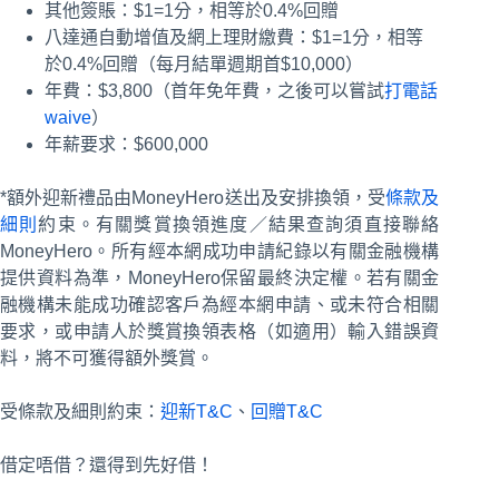
其他簽賬：$1=1分，相等於0.4%回贈
八達通自動增值及網上理財繳費：$1=1分，相等
於0.4%回贈（每月結單週期首$10,000）
年費：$3,800（首年免年費，之後可以嘗試
打電話
waive
）
年薪要求：$600,000
*額外迎新禮品由MoneyHero送出及安排換領，受
條款及
細則
約束。有關獎賞換領進度／結果查詢須直接聯絡
MoneyHero。所有經本網成功申請紀錄以有關金融機構
提供資料為準，MoneyHero保留最終決定權。若有關金
融機構未能成功確認客戶為經本網申請、或未符合相關
要求，或申請人於獎賞換領表格（如適用）輸入錯誤資
料，將不可獲得額外獎賞。
受條款及細則約束：
迎新T&C
、
回贈T&C
借定唔借？還得到先好借！