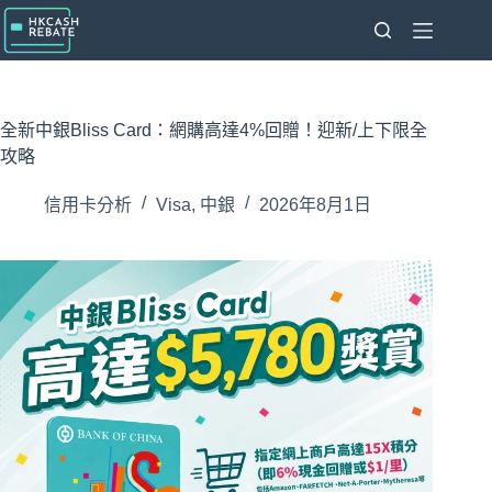
跳
至
主
要
內
全新中銀Bliss Card：網購高達4%回贈！迎新/上下限全
容
攻略
信用卡分析
Visa
,
中銀
2026年8月1日