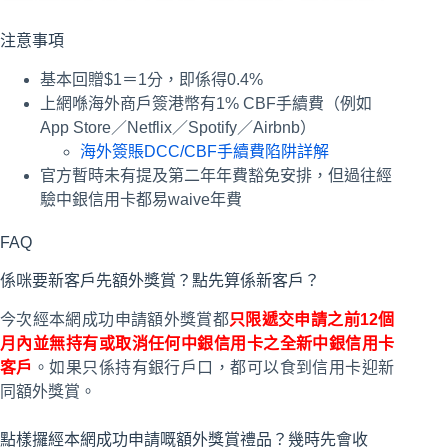
注意事項
基本回贈$1＝1分，即係得0.4%
上網喺海外商戶簽港幣有1% CBF手續費（例如
App Store／Netflix／Spotify／Airbnb）
海外簽賬DCC/CBF手續費陷阱詳解
官方暫時未有提及第二年年費豁免安排，但過往經
驗中銀信用卡都易waive年費
FAQ
係咪要新客戶先額外獎賞？點先算係新客戶？
今次經本網成功申請額外獎賞都
只限遞交申請之前12個
月內並無持有或取消任何中銀信用卡之全新中銀信用卡
客戶
。如果只係持有銀行戶口，都可以食到信用卡迎新
同額外獎賞。
點樣攞經本網成功申請嘅額外獎賞禮品？幾時先會收