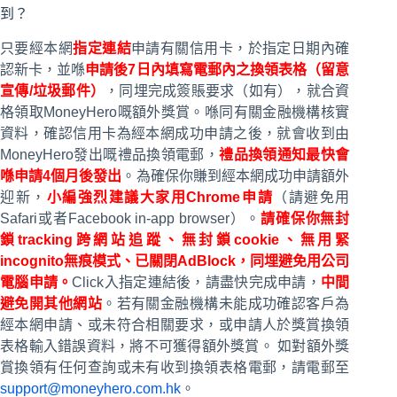
到？
只要經本網
指定連結
申請有關信用卡，於指定日期內確
認新卡，並喺
申請後7日內填寫電郵內之換領表格（留意
宣傳/垃圾郵件）
，同埋完成簽賬要求（如有），就合資
格領取MoneyHero嘅額外獎賞。喺同有關金融機構核實
資料，確認信用卡為經本網成功申請之後，就會收到由
MoneyHero發出嘅禮品換領電郵，
禮品換領通知最快會
喺申請4個月後發出
。為確保你賺到經本網成功申請額外
迎新，
小編強烈建議大家用Chrome申請
（請避免用
Safari或者Facebook in-app browser）。
請確保你無封
鎖tracking跨網站追蹤、無封鎖cookie、無用緊
incognito無痕模式、已關閉AdBlock，同埋避免用公司
電腦申請。
Click入指定連結後，請盡快完成申請，
中間
避免開其他網站
。若有關金融機構未能成功確認客戶為
經本網申請、或未符合相關要求，或申請人於獎賞換領
表格輸入錯誤資料，將不可獲得額外獎賞。 如對額外獎
賞換領有任何查詢或未有收到換領表格電郵，請電郵至
support@moneyhero.
com.hk
。