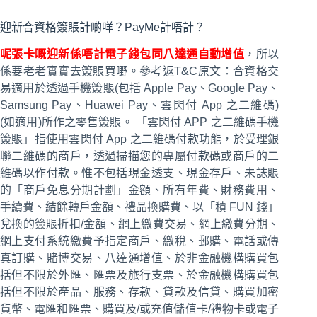
迎新合資格簽賬計啲咩？PayMe計唔計？
呢張卡嘅迎新係唔計電子錢包同八達通自動增值
，所以
係要老老實實去簽賬買嘢。參考返T&C原文：合資格交
易適用於透過手機簽賬(包括 Apple Pay、Google Pay、
Samsung Pay、Huawei Pay、雲閃付 App 之二維碼)
(如適用)所作之零售簽賬。 「雲閃付 APP 之二維碼手機
簽賬」指使用雲閃付 App 之二維碼付款功能，於受理銀
聯二維碼的商戶，透過掃描您的專屬付款碼或商戶的二
維碼以作付款。惟不包括現金透支、現金存戶、未誌賬
的「商戶免息分期計劃」金額、所有年費、財務費用、
手續費、結餘轉戶金額、禮品換購費、以「積 FUN 錢」
兌換的簽賬折扣/金額、網上繳費交易、網上繳費分期、
網上支付系統繳費予指定商戶、繳稅、郵購、電話或傳
真訂購、賭博交易、八達通增值、於非金融機構購買包
括但不限於外匯、匯票及旅行支票、於金融機構購買包
括但不限於產品、服務、存款、貸款及信貸、購買加密
貨幣、電匯和匯票、購買及/或充值儲值卡/禮物卡或電子