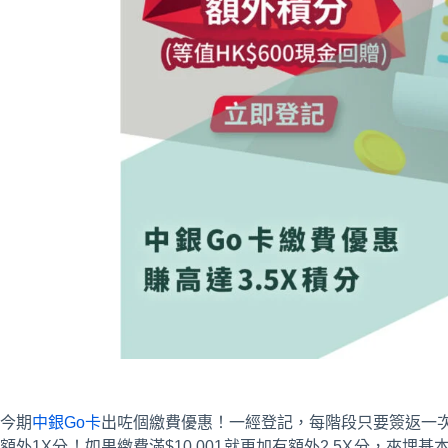
今期
中銀Go卡
出咗個繳費優惠！一經登記，每階段只要簽返一次零
額外1X分！如果繳費滿$10,001就更加有額外2.5X分，夾埋基