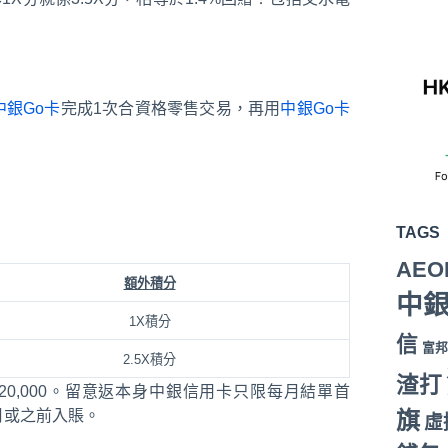
中銀Go卡
完成1次合資格零售交易，再用
中銀Go卡
TAGS
AEO
額外積分
中
1X積分
信
富邦
2.5X積分
渣打
20,000。留意返本身中銀信用卡只限每月結單首
1月或之前入賬。
旗
虛