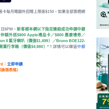
張卡每月嘅額外回贈上限係$150，如果全部簽晒網
1日6PM，
新客經本網以下指定連結成功申請中銀
0，仲額外送$800 Apple禮品卡／$800 惠康禮券／
rton II 藍牙喇叭（價值$1,499）／Bruno BOE122-
E前開蓋行李箱（價值$4,980）*！
詳情可以睇返
中銀
ard：
立即申請
郵換領表格）