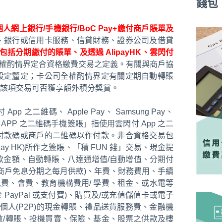
錢包
人網上銀行/手機銀行/BoC Pay+繳付商戶賬單及
、銀行或信用卡服務、信貸財務、證券公司及借貸
包括分期繳付的賬單、及透過 AlipayHK、雲閃付
權酌情界定合資格繳費交易之定義。有關與商戶協
設定釐定；卡公司全權酌情界定有關定期自動轉賬
該項交易可否獲享額外積分獎賞。
二維碼、 Apple Pay、 Samsung Pay、
雲閃付 APP 之二維碼手機簽賬」指使用雲閃付 App 之二
付款碼或商戶的二維碼以作付款。非合資格交易包
 Pay HK)所作之簽賬、「積 FUN 錢」交易、現金提
款金額、自動轉賬、八達通增值/自動增值、分期付
商戶免息分期之每月供款)、年費、財務費用、手續
訊費、會費、教育機構費用/ 學費、租金、或水電等
PayPal 或支付寶)、購買及/或充值儲值卡或電子
個人(P2P)的現金轉賬、禮品送貨服務費、金融機
過數/轉賬、投機買賣、保險、基金、股票之供款及樓