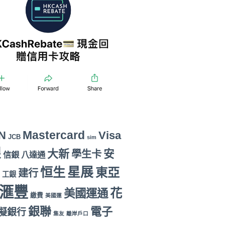
Mastercard
N
Visa
JCB
sim
銀
大新
安
學生卡
信銀
八達通
恒生
星展
東亞
建行
工銀
滙豐
花
美國運通
繳費
美國運
銀聯
電子
擬銀行
集友
離岸戶口