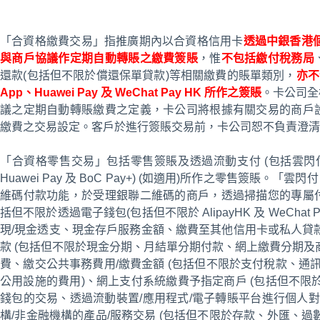
「合資格繳費交易」指推廣期內以合資格信用卡
透過中銀香港個
與商戶協議作定期自動轉賬之繳費簽賬
，惟
不包括繳付稅務局
還款(包括但不限於償還保單貸款)等相關繳費的賬單類別，
亦不
App、
Huawei Pay 及 WeChat Pay HK 所作之簽賬
。卡公司全
議之定期自動轉賬繳費之定義，卡公司將根據有關交易的商戶
繳費之交易設定。客戶於進行簽賬交易前，卡公司恕不負責澄清
「合資格零售交易」包括零售簽賬及透過流動支付 (包括雲閃付 App 之
Huawei Pay 及 BoC Pay+) (如適用)所作之零售簽賬。「
維碼付款功能，於受理銀聯二維碼的商戶，透過掃描您的專屬
括但不限於透過電子錢包(包括但不限於 AlipayHK 及 WeChat
現/現金透支、現金存戶服務金額、繳費至其他信用卡或私人貸
款 (包括但不限於現金分期、月結單分期付款、網上繳費分期及
費、繳交公共事務費用/繳費金額 (包括但不限於支付稅款、通
公用設施的費用)、網上支付系統繳費予指定商戶 (包括但不限於 
錢包的交易、透過流動裝置/應用程式/電子轉賬平台進行個人對
構/非金融機構的產品/服務交易 (包括但不限於存款、外匯、