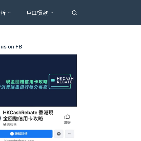
分析
戶口/貸款
 us on FB