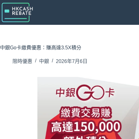
跳
至
主
要
內
容
中銀Go卡繳費優惠：賺高達3.5X積分
限時優惠
中銀
2026年7月6日