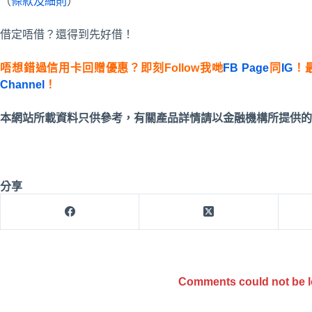
（
條款及細則
）
借定唔借？還得到先好借！
唔想錯過信用卡回贈優惠？即刻Follow我哋
FB Page
同
IG
！
Channel
！
本網站所載資料只供參考，有關產品詳情請以金融機構所提供的
分享
Comments could not be 