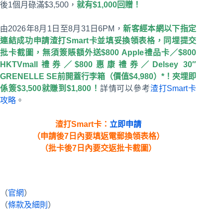
後1個月碌滿$3,500，
就有$1,000回贈！
由2026年8月1日至8月31日6PM，
新客經本網以下指定
連結成功申請渣打Smart卡並填妥換領表格，同埋提交
批卡截圖，無須簽賬額外送$800 Apple禮品卡／$800
HKTVmall禮券／$800惠康禮券／Delsey 30″
GRENELLE SE前開蓋行李箱（價值$4,980）*！夾埋即
係簽$3,500就賺到$1,800！
詳情可以參考
渣打Smart卡
攻略
。
渣打
Smart
卡
：
立即申請
（申請後7日內要填返電郵換領表格）
（批卡後7日內要交返批卡截圖）
（
官網
）
（
條款及細則
）