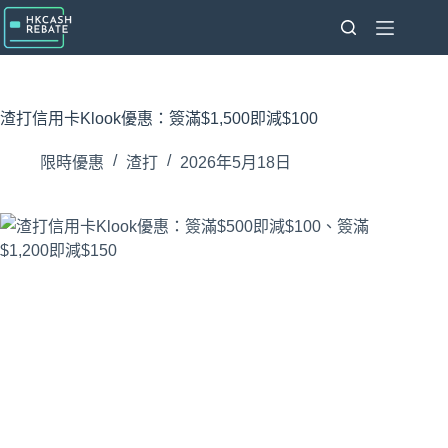
跳
至
主
要
內
渣打信用卡Klook優惠：簽滿$1,500即減$100
容
限時優惠
渣打
2026年5月18日