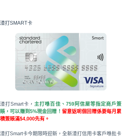
渣打SMART卡
渣打Smart卡，
主打喺百佳、759阿信屋等指定商戶簽
賬，可以賺到5%現金回贈！
留意返呢個回贈係要每月累
積簽賬滿$4,000先有。
渣打Smart卡今期限時迎新，全新渣打信用卡客戶喺批卡