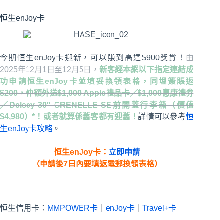
恒生enJoy卡
今期恒生enJoy卡迎新，可以賺到高達$900獎賞！
由
2025年12月1日至12月5日，
新客經本網以下指定連結成
功申請恒生enJoy卡並填妥換領表格，同埋簽賬返
$200，仲額外送$1,000 Apple禮品卡／$1,000惠康禮券
／Delsey 30″ GRENELLE SE前開蓋行李箱（價值
$4,980）*！或者就算係舊客都有迎舊！
詳情可以參考
恒
生enJoy卡攻略
。
恒生enJoy卡：
立即申請
（申請後7日內要填返電郵換領表格）
恒生信用卡：
MMPOWER卡
｜
enJoy卡
｜
Travel+卡