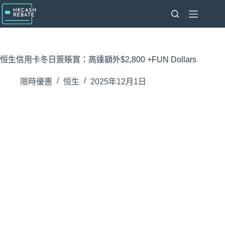
跳
至
主
要
內
恒生信用卡冬日簽賬賞：高達額外$2,800 +FUN Dollars
容
限時優惠
恒生
2025年12月1日