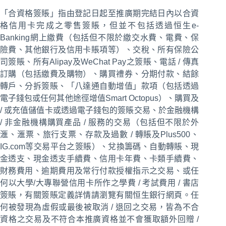
「合資格簽賬」指由登記日起至推廣期完結日內以合資
格信用卡完成之零售簽賬，但並不包括透過恒生e-
Banking網上繳費（包括但不限於繳交水費、電費、保
險費、其他銀行及信用卡賬項等）、交稅、所有保險公
司簽賬、所有Alipay及WeChat Pay之簽賬、電話 / 傳真
訂購（包括繳費及購物）、購買禮券、分期付款、結餘
轉戶、分拆簽賬、「八達通自動增值」款項（包括透過
電子錢包或任何其他途徑增值Smart Octopus）、購買及
/ 或充值儲值卡或透過電子錢包的簽賬交易、於金融機構
/ 非金融機構購買產品 / 服務的交易（包括但不限於外
滙、滙票、旅行支票、存款及過數 / 轉賬及Plus500、
IG.com等交易平台之簽賬）、兌換籌碼、自動轉賬、現
金透支、現金透支手續費、信用卡年費、卡類手續費、
財務費用、逾期費用及常行付款授權指示之交易、或任
何以大學/大專聯營信用卡所作之學費 / 考試費用 / 書店
簽賬，有關簽賬定義詳情請瀏覽有關恒生銀行網頁。任
何被發現為虛假或最後被取消 / 退回之交易，皆為不合
資格之交易及不符合本推廣資格並不會獲取額外回贈 /