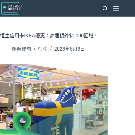
跳
至
主
要
內
恒生信用卡IKEA優惠：高達額外$1,000回贈！
容
限時優惠
恒生
2026年8月6日