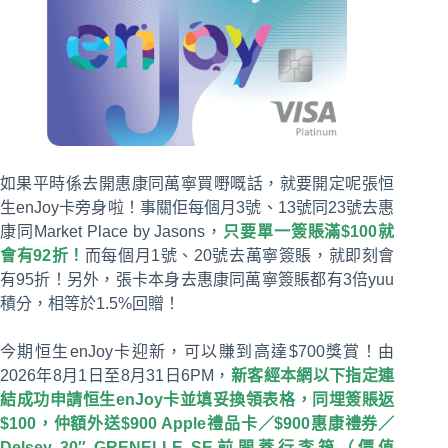
如果平時係去開惠康同萬寧買嘢嘅話，就要開定呢張恒
生enJoy卡旁身啦！事關佢每個月3號、13號同23號去惠
康同Market Place by Jasons，
只要單一簽賬滿$100就
會有92折！
而每個月1號、20號去萬寧簽賬，就即刻會
有95折！另外，張卡本身去惠康同萬寧簽賬都有3倍yuu
積分，相等於1.5%回贈！
今期恒生enJoy卡迎新，可以賺到高達$700獎賞！由
2026年8月1日至8月31日6PM，
新客經本網以下指定連
結成功申請恒生enJoy卡並填妥換領表格，同埋簽賬返
$100，仲額外送$900 Apple禮品卡／$900惠康禮券／
Delsey 30″ GRENELLE SE前開蓋行李箱（價值