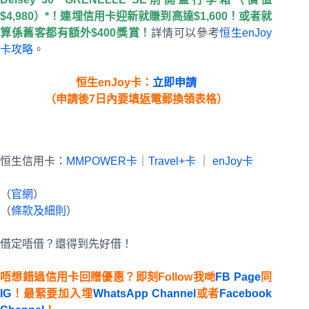
$4,980）*！連埋信用卡迎新就賺到高達$1,600！或者就
算係舊客都有額外$400獎賞！
詳情可以參考
恒生enJoy
卡攻略
。
恒生enJoy卡：
立即申請
（申請後7日內要填返電郵換領表格）
恒生信用卡：
MMPOWER卡
｜
Travel+卡
｜
enJoy卡
（
官網
）
（
條款及細則
）
借定唔借？還得到先好借！
唔想錯過信用卡回贈優惠？即刻Follow我哋
FB Page
同
IG
！最緊要加入埋
WhatsApp Channel
或者
Facebook