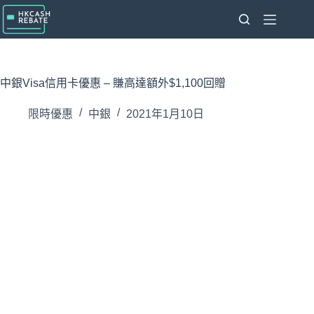
跳
至
主
要
內
中銀Visa信用卡優惠 – 賺高達額外$1,100回贈
容
限時優惠
中銀
2021年1月10日