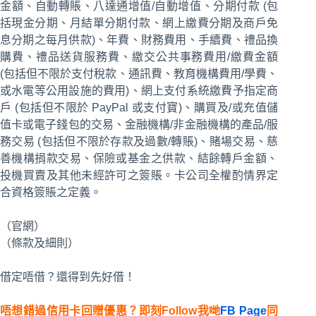
金額、自動轉賬、八達通增值/自動增值、分期付款 (包
括現金分期、月結單分期付款、網上繳費分期及商戶免
息分期之每月供款)、年費、財務費用、手續費、禮品換
購費、禮品送貨服務費、繳交公共事務費用/繳費金額
(包括但不限於支付稅款、通訊費、教育機構費用/學費、
或水電等公用設施的費用)、網上支付系統繳費予指定商
戶 (包括但不限於 PayPal 或支付寶)、購買及/或充值儲
值卡或電子錢包的交易、金融機構/非金融機構的產品/服
務交易 (包括但不限於存款及過數/轉賬)、賭場交易、慈
善機構捐款交易、保險或基金之供款、結餘轉戶金額、
投機買賣及其他未經許可之簽賬。卡公司全權酌情界定
合資格簽賬之定義。
（官網）
（條款及細則）
借定唔借？還得到先好借！
唔想錯過信用卡回贈優惠？即刻Follow我哋
FB Page
同