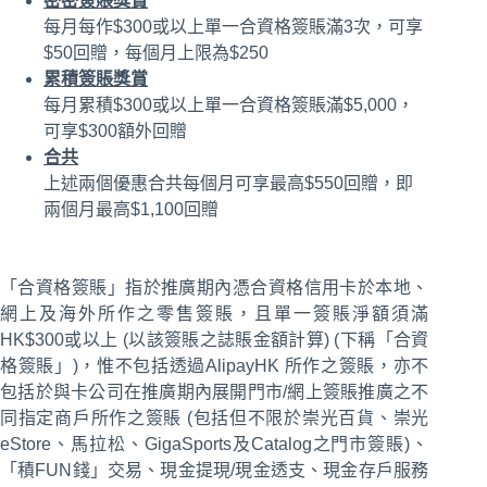
密密簽賬獎賞
每月每作$300或以上單一合資格簽賬滿3次，可享
$50回贈，每個月上限為$250
累積簽賬獎賞
每月累積$300或以上單一合資格簽賬滿$5,000，
可享$300額外回贈
合共
上述兩個優惠合共每個月可享最高$550回贈，即
兩個月最高$1,100回贈
「合資格簽賬」指於推廣期內憑合資格信用卡於本地、
網上及海外所作之零售簽賬，且單一簽賬淨額須滿
HK$300或以上 (以該簽賬之誌賬金額計算) (下稱「合資
格簽賬」)，惟不包括透過AlipayHK 所作之簽賬，亦不
包括於與卡公司在推廣期內展開門市/網上簽賬推廣之不
同指定商戶所作之簽賬 (包括但不限於崇光百貨、崇光
eStore、馬拉松、GigaSports及Catalog之門市簽賬)、
「積FUN錢」交易、現金提現/現金透支、現金存戶服務