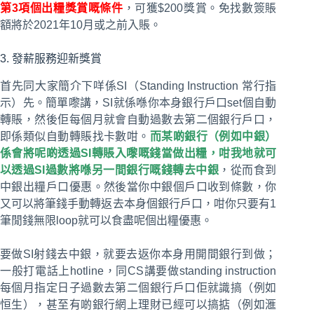
第3項個出糧獎賞嘅條件
，可獲$200獎賞。免找數簽賬
額將於2021年10月或之前入賬。
3. 發薪服務迎新獎賞
首先同大家簡介下咩係SI（Standing Instruction 常行指
示）先。簡單嚟講，SI就係喺你本身銀行戶口set個自動
轉賬，然後佢每個月就會自動過數去第二個銀行戶口，
即係類似自動轉賬找卡數咁。
而某啲銀行（例如中銀）
係會將呢啲透過SI轉賬入嚟嘅錢當做出糧，咁我地就可
以透過SI過數將喺另一間銀行嘅錢轉去中銀
，從而食到
中銀出糧戶口優惠。然後當你中銀個戶口收到條數，你
又可以將筆錢手動轉返去本身個銀行戶口，咁你只要有1
筆閒錢無限loop就可以食盡呢個出糧優惠。
要做SI射錢去中銀，就要去返你本身用開間銀行到做；
一般打電話上hotline，同CS講要做standing instruction
每個月指定日子過數去第二個銀行戶口佢就識搞（例如
恒生），甚至有啲銀行網上理財已經可以搞掂（例如滙