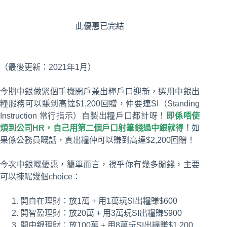
此優惠已完結
（最後更新：2021年1月）
今期中銀做緊個手機開戶兼出糧戶口迎新，選用中銀出
糧服務可以賺到高達$1,200回贈，仲要連SI（Standing
Instruction 常行指示）自製出糧戶口都計呀！
即係唔使
煩到公司HR，自己用第二個戶口射筆錢過中銀就得！
如
果係公務員嘅話，真出糧仲可以賺到高達$2,200回贈！
今次中銀嘅優惠，簡單而言，視乎你有幾多閒錢，主要
可以揀呢幾個choice：
開自在理財：放1萬 + 用1萬玩SI出糧賺$600
開智盈理財：放20萬 + 用3萬玩SI出糧賺$900
開中銀理財：放100萬 + 用8萬玩SI出糧賺$1,200