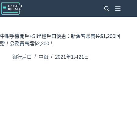
跳
至
主
要
內
中銀手機開戶+SI出糧戶口優惠：新舊客賺高達$1,200回
容
贈！公務員高達$2,200！
銀行戶口
中銀
2021年1月21日