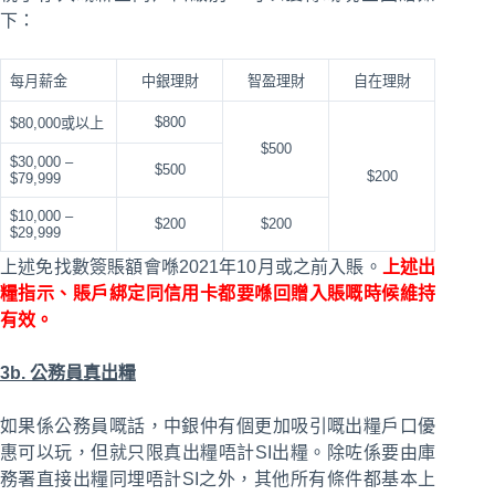
下：
每月薪金
中銀理財
智盈理財
自在理財
$800
$80,000或以上
$500
$30,000 –
$500
$200
$79,999
$10,000 –
$200
$200
$29,999
上述免找數簽賬額會喺2021年10月或之前入賬。
上述出
糧指示、賬戶綁定同信用卡都要喺回贈入賬嘅時候維持
有效。
3b. 公務員真出糧
如果係公務員嘅話，中銀仲有個更加吸引嘅出糧戶口優
惠可以玩，但就只限真出糧唔計SI出糧。除咗係要由庫
務署直接出糧同埋唔計SI之外，其他所有條件都基本上