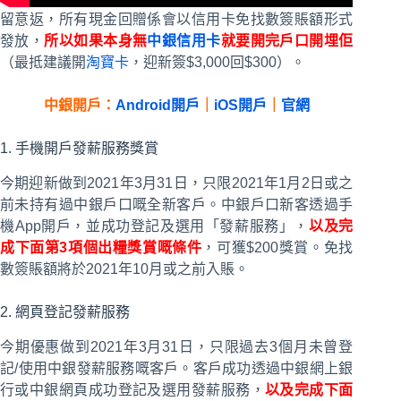
留意返，所有現金回贈係會以信用卡免找數簽賬額形式
發放，
所以如果本身無
中銀信用卡
就要開完戶口開埋佢
（最抵建議開
淘寶卡
，迎新簽$3,000回$300）。
中銀開戶：
Android開戶
｜
iOS開戶
｜
官網
1. 手機開戶發薪服務獎賞
今期迎新做到2021年3月31日，只限2021年1月2日或之
前未持有過中銀戶口嘅全新客戶。中銀戶口新客透過手
機App開戶，並成功登記及選用「發薪服務」，
以及完
成下面第3項個出糧獎賞嘅條件
，可獲$200獎賞。免找
數簽賬額將於2021年10月或之前入賬。
2. 網頁登記發薪服務
今期優惠做到2021年3月31日，只限過去3個月未曾登
記/使用中銀發薪服務嘅客戶。客戶成功透過中銀網上銀
行或中銀網頁成功登記及選用發薪服務，
以及完成下面