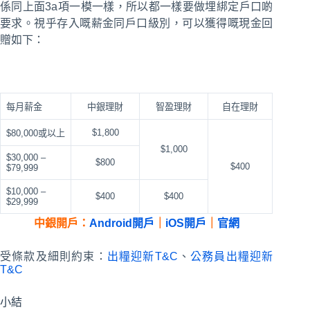
係同上面3a項一模一樣，所以都一樣要做埋綁定戶口啲
要求。視乎存入嘅薪金同戶口級別，可以獲得嘅現金回
贈如下：
每月薪金
中銀理財
智盈理財
自在理財
$1,800
$80,000或以上
$1,000
$30,000 –
$800
$400
$79,999
$10,000 –
$400
$400
$29,999
中銀開戶：
Android開戶
｜
iOS開戶
｜
官網
受條款及細則約束：
出糧迎新T&C
、
公務員出糧迎新
T&C
小結