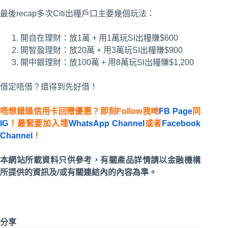
最後recap多次Citi出糧戶口主要幾個玩法：
開自在理財：放1萬 + 用1萬玩SI出糧賺$600
開智盈理財：放20萬 + 用3萬玩SI出糧賺$900
開中銀理財：放100萬 + 用8萬玩SI出糧賺$1,200
借定唔借？還得到先好借！
唔想錯過信用卡回贈優惠？即刻Follow我哋
FB Page
同
IG
！最緊要加入埋
WhatsApp Channel
或者
Facebook
Channel
！
本網站所載資料只供參考，有關產品詳情請以金融機構
所提供的資訊及/或有關連結內的內容為準。
分享