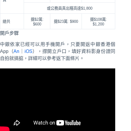
或公務員真出糧高達$1,800
擺$2萬:
擺$108萬:
總共
擺$23萬: $900
$600
$1,200
開戶步驟
中銀依家已經可以用手機開戶，只要開返中銀香港個
App（
An
｜
iOS
），㩒開立戶口，填好資料影身份證同
自拍就搞掂，詳細可以參考返下面條片。