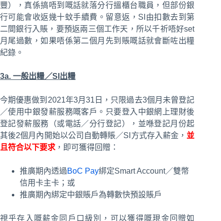
豐），真係搞唔到嘅話就落分行搵櫃台職員，但部份銀
行可能會收返幾十蚊手續費。留意返，SI由扣數去到第
二間銀行入賬，要預返兩三個工作天，所以千祈唔好set
月尾過數，如果唔係第二個月先到賬嘅話就會斷咗出糧
紀錄。
3a. 一般出糧／SI出糧
今期優惠做到2021年3月31日，只限過去3個月未曾登記
／使用中銀發薪服務嘅客戶。只要登入中銀網上理財後
登記發薪服務（或電話／分行登記），並喺登記月份起
其後2個月內開始以公司自動轉賬／SI方式存入薪金，
並
且符合以下要求
，即可獲得回贈：
推廣期內透過
BoC Pay
綁定Smart Account／雙幣
信用卡主卡；或
推廣期內綁定中銀賬戶為轉數快預設賬戶
視乎存入嘅薪金同戶口級別，可以獲得嘅現金回贈如