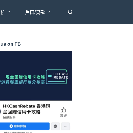
分析
戶口/貸款
 us on FB