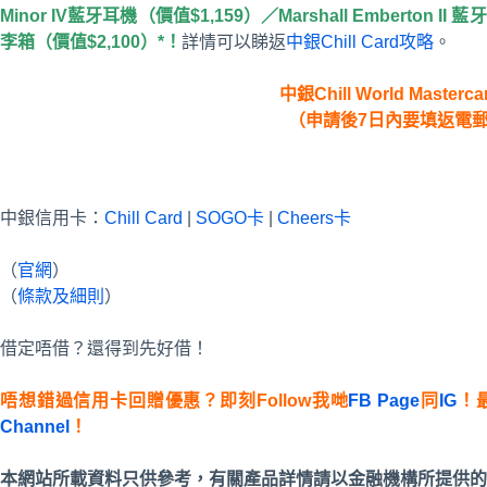
Minor IV藍牙耳機（價值$1,159）／Marshall Emberton II
李箱（價值$2,100）*！
詳情可以睇返
中銀Chill Card攻略
。
中銀Chill World Masterc
（申請後7日內要填返電
中銀信用卡：
Chill Card
|
SOGO卡
|
Cheers卡
（
官網
）
（
條款及細則
）
借定唔借？還得到先好借！
唔想錯過信用卡回贈優惠？即刻Follow我哋
FB Page
同
IG
！
Channel
！
本網站所載資料只供參考，有關產品詳情請以金融機構所提供的