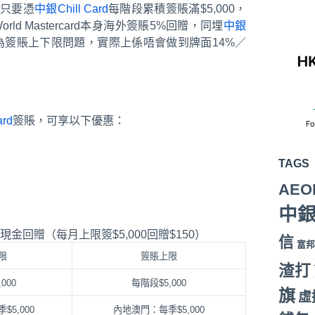
，只要憑
中銀Chill Card
每階段累積簽賬滿$5,000，
d Mastercard本身海外簽賬5%回贈，同埋
中銀
為簽賬上下限問題，實際上係唔會做到牌面14%／
ard
簽賬，可享以下優惠：
TAGS
AEO
中
金回贈（每月上限簽$5,000回贈$150）
信
富邦
限
簽賬上限
渣打
000
每階段$5,000
旗
虛
5,000
內地澳門：每季$5,000