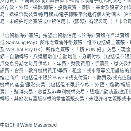
支付寶） 、購買及/或充值儲值卡/禮物卡或電子錢包的交易、
於存款、外匯、過數/轉賬、投機買賣、保險、基金及股票之供
易，透過流動裝置/應用程式/電子轉賬平台進行個人對個人（P
易、未經許可之簽賬或中銀信用卡（國際）有限公司（ 「卡公
「合資格海外簽賬」指憑合資格信用卡於海外實體商戶以實體卡或透過手
或 Samsung Pay）所作之零售外幣簽賬，惟不包括網上簽賬、以電
及 WeChat Pay HK）所作之簽賬、「積 FUN 錢」交
額、自動轉賬、八達通增值/自動增值、分期付款（包括但不限
戶免息分期之每月供款）、年費、財務費用、手續費、繳交公共
訊費、會費、教育機構費用/學費、租金、或水電等公用設施的
指定商戶（包括但不限於 PayPal或支付寶）、購買及/或充
機構的產品/服務交易（包括但不限於存款、外匯、過數/轉
賣）、賭博交易、慈善及非牟利機構交易，透過流動裝置/應用程
轉賬、其他沒有簽賬存根的零售簽賬交易、未經許可之簽賬或卡
中銀Chill World Mastercard