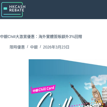
跳
至
主
要
內
容
中銀Chill大激賞優惠：海外實體簽賬額外3%回贈
限時優惠
中銀
2026年3月23日