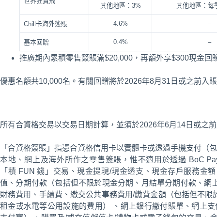
世界狂賞飛
其他地區：3%
其他地區：每季$
4.6%
–
Chill卡海外簽賬
0.4%
–
基本回贈
推廣期內累積零售簽賬滿$20,000，再額外享$300現金回
優惠名額共10,000名。有關回贈將於2026年8月31日或之前入
所有合資格交易以交易日期計算，並須於2026年6月14日或
「合資格簽賬」指憑合資格信用卡以實體卡或透過手機支付（包括 Apple P
本地、網上及海外所作之零售簽賬，惟不適用於透過 BoC Pay+、Al
「積 FUN 錢」交易、現金提現/現金透支、現金存戶服務金
值、分期付款（包括但不限於現金分期、月結單分期付款、網上
財務費用、手續費、繳交公共事務費用/繳費金額（包括但不限
租金或水電等公用設施的費用） 、網上銀行繳付賬單、網上支付系