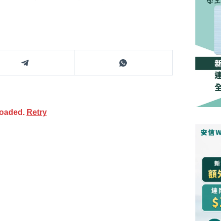
loaded.
Retry