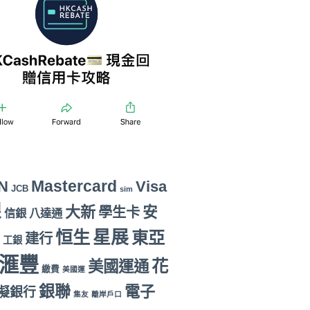
Mastercard
N
Visa
JCB
sim
銀
大新
安
學生卡
信銀
八達通
恒生
星展
東亞
建行
工銀
滙豐
花
美國運通
繳費
美國運
銀聯
電子
擬銀行
集友
離岸戶口