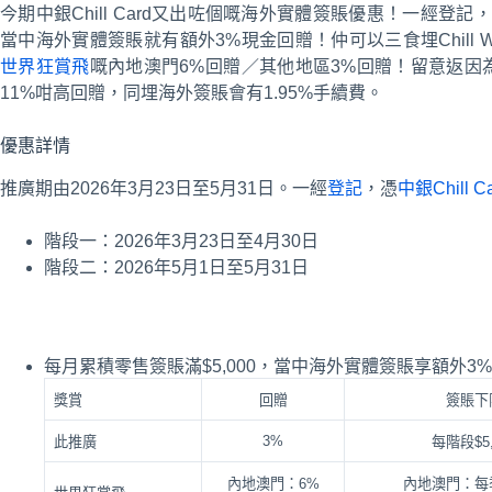
今期中銀Chill Card又出咗個嘅海外實體簽賬優惠！一經登記
當中海外實體簽賬就有額外3%現金回贈！仲可以三食埋Chill Worl
世界狂賞飛
嘅內地澳門6%回贈／其他地區3%回贈！留意返因
11%咁高回贈，同埋海外簽賬會有1.95%手續費。
優惠詳情
推廣期由2026年3月23日至5月31日。一經
登記
，憑
中銀Chill C
階段一：2026年3月23日至4月30日
階段二：2026年5月1日至5月31日
每月累積零售簽賬滿$5,000，當中海外實體簽賬享額外3%現
獎賞
回贈
簽賬下
3%
此推廣
每階段$5,
內地澳門：6%
內地澳門：每季$