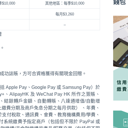
錢包
10,000
其他地區：每季$10,000
每月$3,260
–
贈
賬。
之前成功誌賬，方可合資格獲得有關現金回贈。
ay、Google Pay 或 Samsung Pay）於
ipayHK 及 WeChat Pay HK 所作之簽賬、
額、結餘轉戶金額、自動轉賬、八達通增值/自動增
繳費分期及商戶免息分期之每月供款） 、年費、
於支付稅款、通訊費、會費、教育機構費用/學費、
統繳費予指定商戶（包括但不限於 PayPal 或