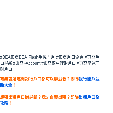
#BEA東亞BEA Flash手機開戶 #東亞戶口優惠 #東亞戶
口迎新 #東亞i-Account #東亞顯卓理財戶口 #東亞至尊理
財戶口
有無諗過連開銀行戶口都可以賺迎新？即睇
銀行開戶迎
新大全
！
想轉出糧戶口賺迎新？玩SI自製出糧？即睇
出糧戶口全
攻略
！