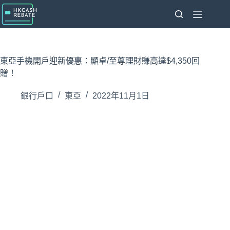
跳
至
主
要
內
東亞手機開戶迎新優惠：顯卓/至尊理財賺高達$4,350回
容
贈！
銀行戶口
東亞
2022年11月1日