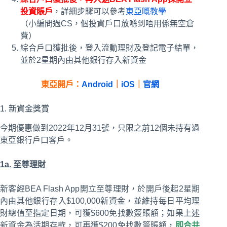
投資賬戶
，詳細步驟可以參考
東亞嘅教學
（小編問過CS，個投資戶口放喺到唔用係無空倉
費）
綜合戶口獲批後，登入流動理財及登記電子結單，
並於2星期內由其他銀行存入新資金
東亞開戶：
Android
｜
iOS
｜
官網
1. 新資金獎賞
今期優惠做到2022年12月31號，只限之前12個未持有過
東亞銀行戶口客戶。
1a. 至尊理財
新客經BEA Flash App開立至尊理財，於開戶後起2星期
內由其他銀行存入$100,000新資金，並維持每日平均理
財總值至指定日期，可獲$600免找數簽賬額；如果上述
新資金為活期存款，可再獲$200免找數簽賬額，
即合共