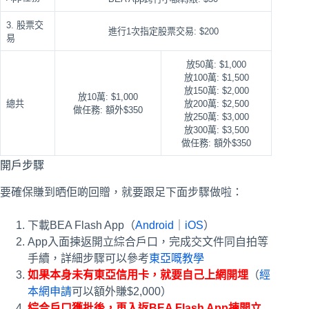
3. 股票交
進行1次指定股票交易: $200
易
放50萬: $1,000
放100萬: $1,500
放150萬: $2,000
放10萬: $1,000
總共
放200萬: $2,500
做任務: 額外$350
放250萬: $3,000
放300萬: $3,500
做任務: 額外$350
開戶步驟
要確保賺到晒佢啲回贈，就要跟足下面步驟做啦：
下載BEA Flash App（
Android
｜
iOS
）
App入面揀返開立綜合戶口，完成交文件同自拍等
手續，詳細步驟可以參考
東亞嘅教學
如果本身未有東亞信用卡，就要自己上網開埋
（
經
本網申請
可以額外賺$2,000）
綜合戶口獲批後，再入返BEA Flash App揀開立