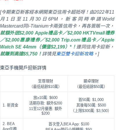
[今期東亞新客經本網開東亞信用卡超抵呀！由2022年11
月1日至11月30日6PM，新客同時申請World
Mastercard同i-Titanium卡兩張信用卡，再各簽賬一次，
就額外送$2,000 Apple禮品卡／$2,000 HKTVmall禮券
／$2,000惠康禮券／$2,000 Trip.com禮品卡／Apple
Watch SE 44mm（價值$2,199）
*！
連同信用卡迎新，
就賺到高達$5,750！
詳情見
東亞雙卡迎新攻略
。]
東亞手機開戶迎新詳情
至尊理財
顯卓理財
（最低結餘$10萬）
（最低結餘$50萬）
放≥10萬: $600
首50萬: $1,000
活期存款: 額外$200
1. 新資金
其後每50萬: $500
11至12月優惠: 額外
（上限$300萬: $3,500）
$200
2. BEA
首次登入BEA App: $100
App任務
BEA App跨行小額轉賬: $50