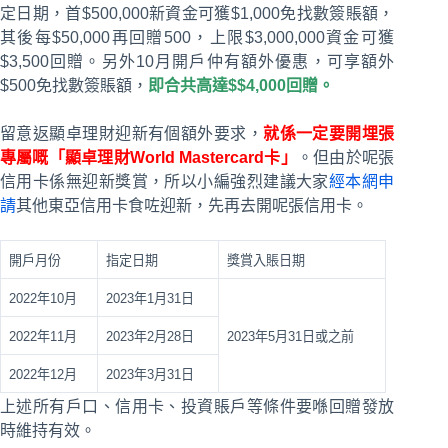
定日期，首$500,000新資金可獲$1,000免找數簽賬額，
其後每$50,000再回贈500，上限$3,000,000資金可獲
$3,500回贈。另外10月開戶仲有額外優惠，可享額外
$500免找數簽賬額，
即合共高達$$4,000回贈。
留意返顯卓理財迎新有個額外要求，
就係一定要開埋張
專屬嘅「顯卓理財World Mastercard卡」
。但由於呢張
信用卡係無迎新獎賞，所以小編強烈建議大家
經本網申
請
其他東亞信用卡食咗迎新，先再去開呢張信用卡。
開戶月份
指定日期
獎賞入賬日期
2022年10月
2023年1月31日
2022年11月
2023年2月28日
2023年5月31日或之前
2022年12月
2023年3月31日
上述所有戶口、信用卡、投資賬戶等條件要喺回贈發放
時維持有效。