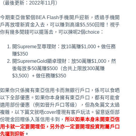
（最後更新：2022年11月）
今期東亞做緊個BEA Flash手機開戶迎新，透過手機開
戶再放埋新資金入去，可以賺到高達$5,550回贈！視乎
你有幾多閒錢可以擺落去，可以揀呢2個choice：
開Supreme至尊理財：放10萬賺$1,000 + 做任務
賺$350
開SupremeGold顯卓理財：放50萬賺$1,000，然
後每放多50萬賺$500（合共上限放300萬賺
$3,500）+ 做任務賺$350
如果你只係擁有東亞信用卡而無銀行戶口，係可以食晒
以下全部優惠。如果你本身擁有東亞戶口，都有可能會
適用部份優惠（例如晉升戶口等級），但為免篇文太過
複雜，以下篇文就唔cover埋現有客戶玩法。留意返佢部
份現金回贈係入落信用卡到，
所以如果本身未開東亞信
用卡就一定要開埋佢，另外亦一定要開埋投資附屬戶口
先攞到迎新
。