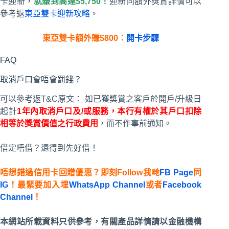
卡迎新，
就賺到高達$5,750！
迎新同額外獎賞詳情可以
參考返
東亞雙卡迎新攻略
。
東亞雙卡額外賺$800：
開卡步驟
FAQ
取消戶口會唔會罰錢？
可以參考返T&C原文： 如已獲獎賞之客戶於開戶/升級日
起計
1年內取消戶口及/或服務，本行有權於其戶口扣除
相等於獎賞價值之行政費用
，而不作事前通知。
借定唔借？還得到先好借！
唔想錯過信用卡回贈優惠？即刻Follow我哋
FB Page
同
IG
！最緊要加入埋
WhatsApp Channel
或者
Facebook
Channel
！
本網站所載資料只供參考，有關產品詳情請以金融機構