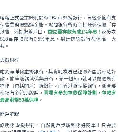
啱啱正式營業嘅呢間Ant Bank螞蟻銀行，背後係擁有支
付寶業務嘅螞蟻金服。呢間銀行暫時主打嘅係佢嘅「存
款寶」活期儲蓄戶口，
首$2萬存款有成1%年息！
然後次
$18萬存款都有0.5%年息，對比傳統銀行都係高一大
截。
虛擬銀行
咁究竟咩係虛擬銀行？其實呢樣嘢已經喺外國流行咗好
耐，簡單嚟講就係無分行，靠一個App就可以做晒所有
操作（包括開戶）嘅銀行。而香港嘅虛擬銀行，係全部
都領有金管局牌照，
同埋有參加存款保障計劃，存款有
最高港幣50萬保障
。
開戶步驟
話明係虛擬銀行，自然開戶步驟都係好簡單！只需要