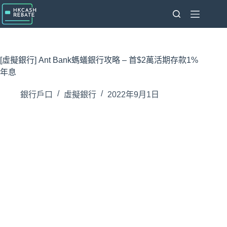
跳
至
主
要
內
[虛擬銀行] Ant Bank螞蟻銀行攻略 – 首$2萬活期存款1%
容
年息
銀行戶口
虛擬銀行
2022年9月1日