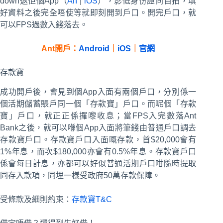
down返佢個App（
An
|
iOS
），影低身份證同自拍，填
好資料之後完全唔使等就即刻開到戶口。開完戶口，就
可以FPS過數入錢落去。
Ant開戶：
Android
｜
iOS
｜
官網
存款寶
成功開戶後，會見到個App入面有兩個戶口，分別係一
個活期儲蓄賬戶同一個「存款寶」戶口。而呢個「存款
寶」戶口，就正正係攞嚟收息；當FPS入完數落Ant
Bank之後，就可以喺個App入面將筆錢由普通戶口調去
存款寶戶口。存款寶戶口入面嘅存款，首$20,000會有
1%年息，而次$180,000亦會有0.5%年息。存款寶戶口
係會每日計息，亦都可以好似普通活期戶口咁隨時提取
同存入款項，同埋一樣受政府50萬存款保障。
受條款及細則約束：
存款寶T&C