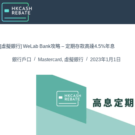
跳
至
主
要
內
容
[虛擬銀行] WeLab Bank攻略 – 定期存款高達4.5%年息
銀行戶口
Mastercard
,
虛擬銀行
2023年1月1日