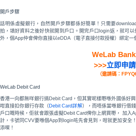
開戶步驟
話明係虛擬銀行，自然開戶步驟都係好簡單！只需要download
拍，填好資料之後好快就開到戶口。開完戶口login返，就可以
外，個App仲會俾你直接以eDDA（電子直接付款授權）綁定一
WeLab Ban
>>>
立即申請
（邀請碼：FPYQ
WeLab Debit Card
香港一向都無咩銀行搞Debit Card，但其實呢樣嘢喺外國係好興。
咁直接扣你銀行存款（
Debit Card詳解
），而唔係當喺銀行借錢，
戶口嘅時候，佢就會跟張虛擬Debit Card俾你上網買嘢， 加入
計，卡號同CVV要喺個App到login咗先會見到，咁就更加安全
添㗎！