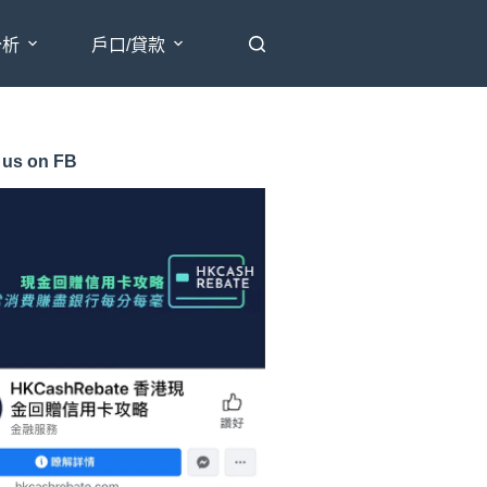
分析
戶口/貸款
 us on FB