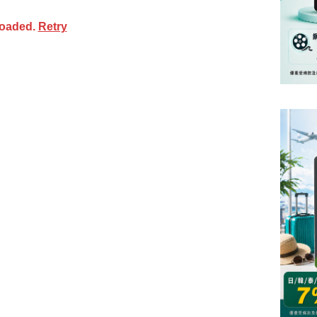
loaded.
Retry