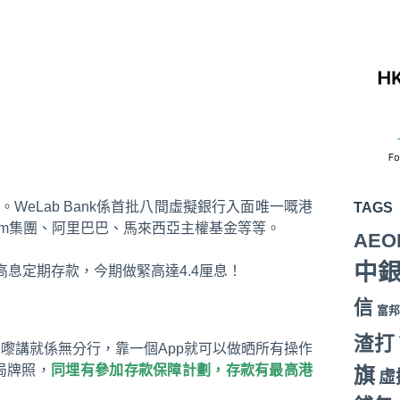
。WeLab Bank係首批八間虛擬銀行入面唯一嘅港
TAGS
下Tom集團、阿里巴巴、馬來西亞主權基金等等。
AEO
中
外佢嘅高息定期存款，今期做緊高達4.4厘息！
信
富邦
渣打
嚟講就係無分行，靠一個App就可以做晒所有操作
局牌照，
同埋有參加存款保障計劃，存款有最高港
旗
虛