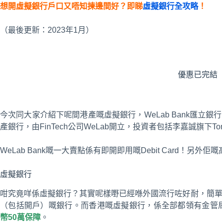
想開虛擬銀行戶口又唔知揀邊間好？即睇
虛擬銀行全攻略
！
（最後更新：2023年1月）
優惠已完結
今次同大家介紹下呢間港產嘅虛擬銀行，WeLab Bank匯立銀行
產銀行，由FinTech公司WeLab開立，投資者包括李嘉誠旗
WeLab Bank嘅一大賣點係有即開即用嘅Debit Card！另
虛擬銀行
咁究竟咩係虛擬銀行？其實呢樣嘢已經喺外國流行咗好耐，簡單
（包括開戶）嘅銀行。而香港嘅虛擬銀行，係全部都領有金管
幣50萬保障
。