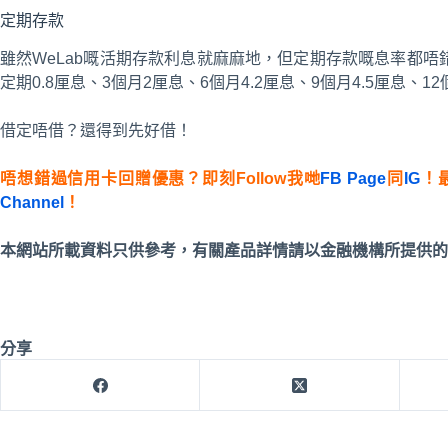
定期存款
雖然WeLab嘅活期存款利息就麻麻地，但定期存款嘅息率都唔
定期0.8厘息、3個月2厘息、6個月4.2厘息、9個月4.5厘息、12
借定唔借？還得到先好借！
唔想錯過信用卡回贈優惠？即刻Follow我哋
FB Page
同
IG
！
Channel
！
本網站所載資料只供參考，有關產品詳情請以金融機構所提供的
分享