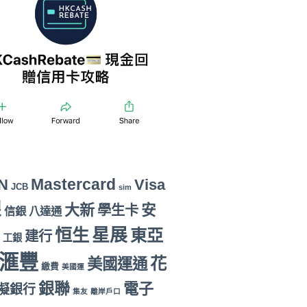
Mastercard
N
Visa
JCB
sim
銀
大新
安
學生卡
信銀
八達通
恒生
星展
東亞
建行
工銀
滙豐
花
美國運通
繳費
美國運
銀聯
電子
擬銀行
集友
離岸戶口