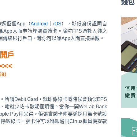
錢包
返佢個App（
Android
｜
iOS
），影低身份證同自
係App入面申請埋張實體卡。除咗FPS過數入錢之
個傳統銀行戶口，等你可以喺App入面直接過數。
k開戶
<<<
69）
所謂Debit Card，就即係碌卡嘅時候會類似EPS
咁就少咗卡數呢個煩惱。當你一開WeLab Bank
Apple Pay用又得。佢張實體卡仲要係採用無卡號設
！除咗碌卡，張卡仲可以喺銀通同Cirrus櫃員機提款