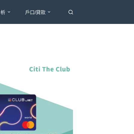
分析
戶口/貸款