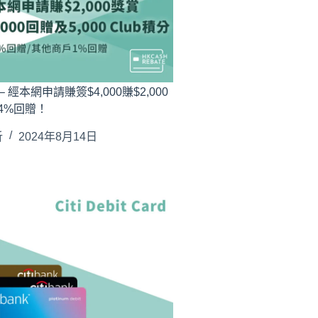
b卡 – 經本網申請賺簽$4,000賺$2,000
4%回贈！
析
2024年8月14日