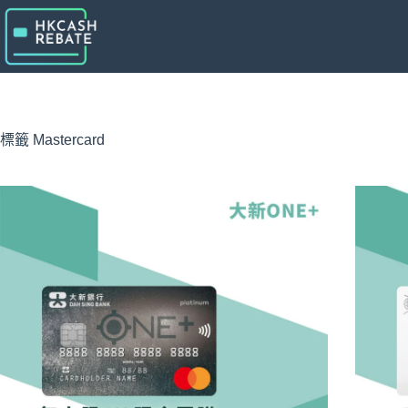
跳
至
主
要
內
容
標籤
Mastercard