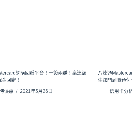
stercard網購回贈平台！一簽兩賺！高達額
八達通Master
現金回贈！
生都開到嘅預付
時優惠
2021年5月26日
信用卡分