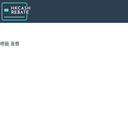
跳
至
主
要
內
容
標籤
滙豐