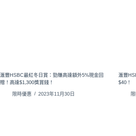
滙豐HSBC最紅冬日賞：勁賺高達額外5%現金回
滙豐HSB
贈！高達$1,300獎賞錢！
$40！
限時優惠
2023年11月30日
限