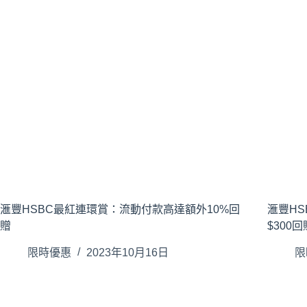
滙豐HSBC最紅連環賞：流動付款高達額外10%回
滙豐HS
贈
$300回
限時優惠
2023年10月16日
限