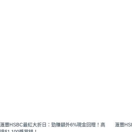
滙豐HSBC最紅大折日：勁賺額外6%現金回贈！高
滙豐HS
達$1,100獎賞錢！