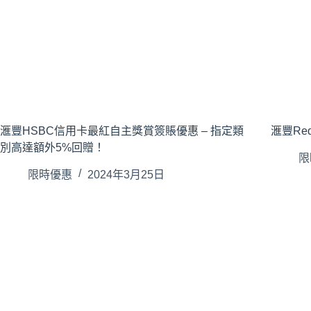
滙豐HSBC信用卡最紅自主獎賞簽賬優惠 – 指定類
滙豐Re
別高達額外5%回贈！
限
限時優惠
2024年3月25日