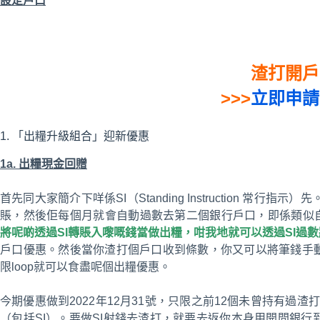
設定戶口
渣打開戶
>>>
立即申請
1. 「出糧升級組合」迎新優惠
1a. 出糧現金回贈
首先同大家簡介下咩係SI（Standing Instruction 常行
賬，然後佢每個月就會自動過數去第二個銀行戶口，即係類似
將呢啲透過SI轉賬入嚟嘅錢當做出糧，咁我地就可以透過SI過
戶口優惠。然後當你渣打個戶口收到條數，你又可以將筆錢手動
限loop就可以食盡呢個出糧優惠。
今期優惠做到2022年12月31號，只限之前12個未曾持有過
（包括SI）。要做SI射錢去渣打，就要去返你本身用開間銀行到做；一