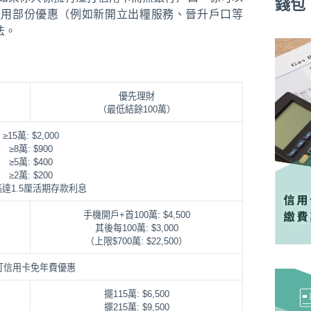
錢包
適用部份優惠（例如新開立出糧服務、晉升戶口等
法。
優先理財
（最低結餘100萬）
≥15萬: $2,000
≥8萬: $900
≥5萬: $400
≥2萬: $200
達1.5厘活期存款利息
手機開戶+首100萬: $4,500
其後每100萬: $3,000
（上限$700萬: $22,500）
打信用卡免年費優惠
擺115萬: $6,500
擺215萬: $9,500