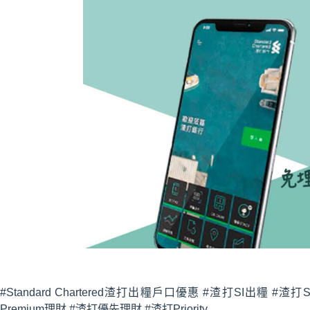
#Standard Chartered渣打出糧戶口優惠 #渣打SI出糧 #渣
Premium理財 #渣打優先理財 #渣打Priority