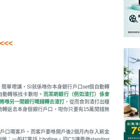
<<<
指示）先。簡單嚟講，SI就係喺你本身銀行戶口set個自動轉
自動轉賬找卡數咁。
而某啲銀行（例如渣打）係會
數將喺另一間銀行嘅錢轉去渣打
，從而食到渣打出糧
轉返去本身個銀行戶口，咁你只要有15萬閒錢無
渣打戶口嘅客戶，而客戶要喺開戶後2個月內存入薪金
般打電話上hotline，同CS講要做standing