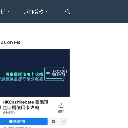
分析
戶口/貸款
 us on FB