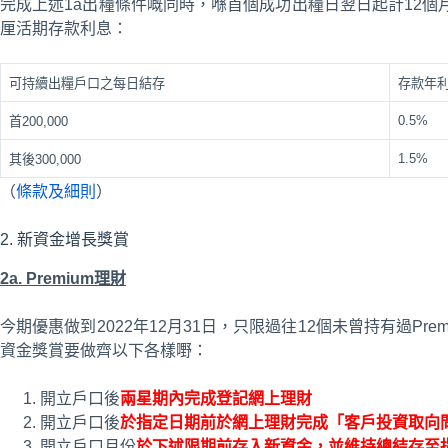
完成上述1a出糧條件嘅同時，喺首個成功出糧日翌日起計12個
厘活期存款利息：
可持續出糧戶口之每日結存
存款年
0.5%
首200,000
1.5%
其後300,000
（
條款及細則
）
2. 新資金增長獎賞
2a. Premium理財
今期優惠做到2022年12月31日，只限過往12個未曾持有過P
資金獎賞要做齊以下各樣嘢：
開立戶口後
兩星期內完成登記網上理財
開立戶口後
於指定日期前
於網上理財完成「客戶投資取向
開立戶口月份
於下述限期前
存入新資金，並維持總結存至