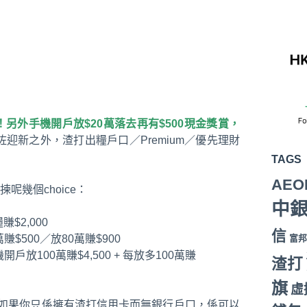
0！另外手機開戶放$20萬落去再有$500現金獎賞，
咗迎新之外，渣打出糧戶口／Premium／優先理財
TAGS
AEO
幾個choice：
中
$2,000
信
萬賺$500／放80萬賺$900
富邦
機開戶放100萬賺$4,500 + 每放多100萬賺
渣打
旗
虛
詳述。如果你只係擁有渣打信用卡而無銀行戶口，係可以