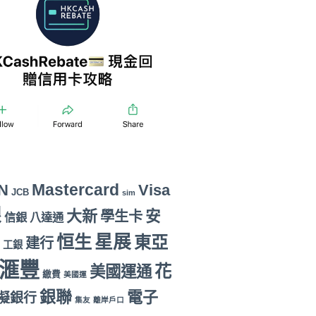
Mastercard
N
Visa
JCB
sim
銀
大新
安
學生卡
信銀
八達通
恒生
星展
東亞
建行
工銀
滙豐
花
美國運通
繳費
美國運
銀聯
電子
擬銀行
集友
離岸戶口