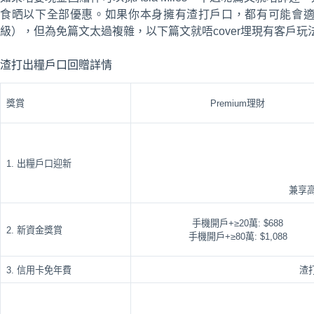
食晒以下全部優惠。如果你本身擁有渣打戶口，都有可能會
級），但為免篇文太過複雜，以下篇文就唔cover埋現有客戶玩
渣打出糧戶口回贈詳情
獎賞
Premium理財
1. 出糧戶口迎新
兼享高
手機開戶+≥20萬: $688
2. 新資金獎賞
手機開戶+≥80萬: $1,088
3. 信用卡免年費
渣