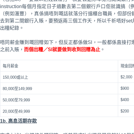
instruction每個月指定日子過數去第二個銀行戶口佢就
（例如滙豐），真係搞唔到嘅話就落分行搵櫃台職員，但部份銀
去到第二間銀行入賬，要預返兩三個工作天，所以千祈唔好se
出糧紀錄。
唔同薪金賺到嘅回贈如下，但反正都係做SI，一般都係直接打爆1
之前入賬，
而個出糧／SI就要做到收到回贈為止
。
每月薪金
現金回
$2,000
150,000或以上
$900
80,000至149,999
$400
50,000至79,999
$200
20,000至49,999
1b. 高息活期存款