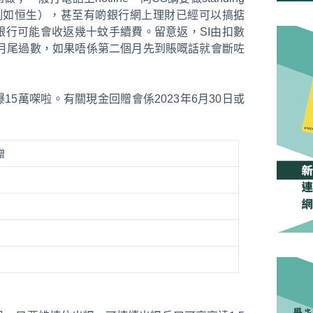
識搞（例如恒生），甚至有啲銀行網上理財已經可以搞掂
行可能會收返幾十蚊手續費。留意返，SI由扣數
t月尾過數，如果唔係第二個月先到賬嘅話就會斷咗
5萬㗎啦。有關現金回贈會係2023年6月30日或
贈