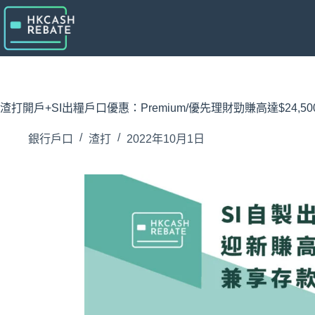
跳
至
主
要
內
容
渣打開戶+SI出糧戶口優惠：Premium/優先理財勁賺高達$24,
銀行戶口
渣打
2022年10月1日