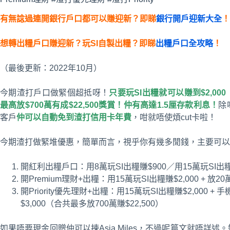
有無諗過連開銀行戶口都可以賺迎新？即睇
銀行開戶迎新大全
！
想轉出糧戶口賺迎新？玩SI自製出糧？即睇
出糧戶口全攻略
！
（最後更新：2022年10月）
今期渣打戶口做緊個超抵呀！
只要玩SI出糧就可以賺到$2,00
最高放$700萬有成$22,500獎賞！仲有高達1.5厘存款利息！
除
客戶
仲
可以自動免到渣打信用卡年費
，咁就唔使煩cut卡啦！
今期渣打做緊堆優惠，簡單而言，視乎你有幾多閒錢，主要可以揀呢
開紅利出糧戶口：用8萬玩SI出糧賺$900／用15萬玩SI出糧賺
開Premium理財+出糧：用15萬玩SI出糧賺$2,000 + 放20
開Priority優先理財+出糧：用15萬玩SI出糧賺$2,000 + 手
$3,000（合共最多放700萬賺$22,500）
如果唔要現金回贈仲可以揀Asia Miles，不過呢篇文就唔