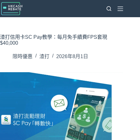
跳
至
主
要
內
渣打信用卡SC Pay教學：每月免手續費FPS套現
容
$40,000
限時優惠
渣打
2026年8月1日