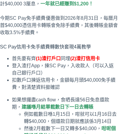
計$40,000 3厘息，
一年就已經賺到$1,200！
今期SC Pay免手續費優惠做到2026年8月31日，每曆月
首$40,000憑信用卡轉賬會免除手續費，其後轉賬金額會
收取3.5%手續費。
SC Pay信用卡免手續費轉數快套現4萬教學
首先要有齊
(1)渣打戶口
同埋
(2)渣打信用卡
登入渣打App，揀SC Pay，入收款人（可以入返
自己銀行戶口）
扣數戶口揀返信用卡，金額每月頭$40,000免手續
費，對清楚資料撳確認
如果想攞盡cash flow，食晒長達56日免息還款
期，
建議喺月結單截數日下一日去轉賬
例如截數日喺1月15日，咁就可以1月16日去
轉$40,000，個還款日期就應該係3月14日
然後2月截數下一日又轉多$40,000，
咁呢個