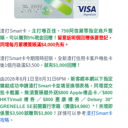
渣打Smart卡，
主打喺百佳、759阿信屋等指定商戶簽
賬，可以賺到5%現金回贈！
留意返呢個回贈係要登記，
同埋每月累積簽賬滿$4,000先有。
渣打Smart卡今期限時迎新，全新渣打信用卡客戶喺批卡
後1個月碌滿$3,500，
就有$1,000回贈！
由2026年8月1日至8月31日6PM，
新客經本網以下指定
連結成功申請渣打Smart卡並填妥換領表格，同埋提交
批卡截圖，無須簽賬額外送$800 Apple禮品卡／$800
HKTVmall禮券／$800惠康禮券／Delsey 30″
GRENELLE SE前開蓋行李箱（價值$4,980）*！夾埋即
係簽$3,500就賺到$1,800！
詳情可以參考
渣打Smart卡
攻略
。