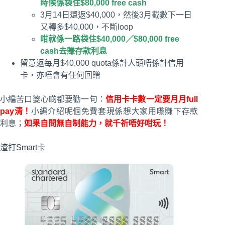
時候係袋住$80,000 free cash
3月14日還返$40,000，然後3月截數下一日
又轉多$40,000，不斷loop
咁就係一路袋住$40,000／$80,000 free
cash去賺存款利息
留意返每月$40,000 quota係計人頭唔係計信用
卡，亦唔會有任何回贈
小編苦口婆心啲都要勸一句：
信用卡卡數一定要月月
full
pay
清！
小編介紹呢個免費套現係想大家用嚟賺下存款
利息；
如果自問無自制能力，就千祈唔好咁玩！
渣打Smart卡