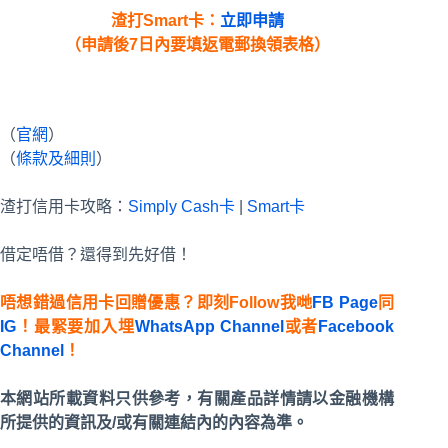
渣打
Smart
卡
：
立即申請
（申請後7日內要填返電郵換領表格）
（
官網
）
（
條款及細則
）
渣打信用卡攻略：
Simply Cash卡
|
Smart卡
借定唔借？還得到先好借！
唔想錯過信用卡回贈優惠？即刻Follow我哋
FB Page
同
IG
！最緊要加入埋
WhatsApp Channel
或者
Facebook
Channel
！
本網站所載資料只供參考，有關產品詳情請以金融機構
所提供的資訊及/或有關連結內的內容為準。