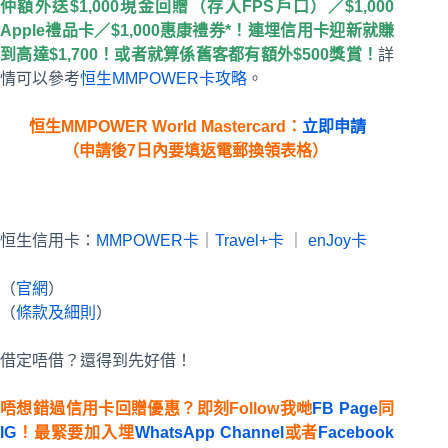
仲額外送$1,000現金回贈（存入FPS戶口）／$1,000
Apple禮品卡／$1,000惠康禮券*！連埋信用卡迎新就賺
到高達$1,700！或者就算係舊客都有額外$500獎賞！
詳
情可以參考
恒生MMPOWER卡攻略
。
恒生MMPOWER World Mastercard：
立即申請
（申請後7日內要填返電郵換領表格）
恒生信用卡：
MMPOWER卡
｜
Travel+卡
｜
enJoy卡
（
官網
）
（
條款及細則
）
借定唔借？還得到先好借！
唔想錯過信用卡回贈優惠？即刻Follow我哋
FB Page
同
IG
！最緊要加入埋
WhatsApp Channel
或者
Facebook