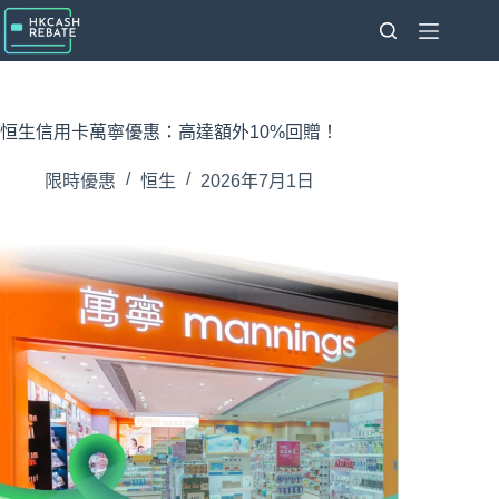
跳
至
主
要
內
恒生信用卡萬寧優惠：高達額外10%回贈！
容
限時優惠
恒生
2026年7月1日