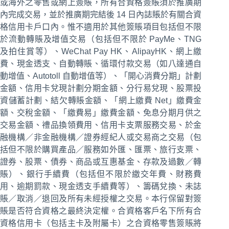
或海外之零售或網上簽賬，所有合資格簽賬須於推廣期
內完成交易，並於推廣期完結後 14 日內誌賬於有關合資
格信用卡戶口內。惟不適用於其他簽賬項目包括但不限
於流動轉賬及增值交易（包括但不限於 PayMe、TNG
及拍住賞等）、WeChat Pay HK、AlipayHK、網上繳
費、現金透支、自動轉賬、循環付款交易（如八達通自
動增值、Autotoll 自動增值等）、「開心消費分期」計劃
金額、信用卡兌現計劃分期金額、分行易兌現、股票投
資儲蓄計劃、結欠轉賬金額、「網上繳費 Net」繳費金
額、交稅金額、「繳費易」繳費金額、免息分期月供之
交易金額、禮品換領費用、信用卡支票服務交易、於金
融機構／非金融機構／證券經紀人或交易商之交易（包
括但不限於購買產品／服務如外匯、匯票、旅行支票、
證券、股票、債券、商品或互惠基金、存款及過數／轉
賬）、銀行手續費（包括但不限於繳交年費、財務費
用、逾期罰款、現金透支手續費等）、籌碼兌換、未誌
賬／取消／退回及所有未經授權之交易。本行保留對簽
賬是否符合資格之最終決定權。合資格客戶名下所有合
資格信用卡（包括主卡及附屬卡）之合資格零售簽賬將