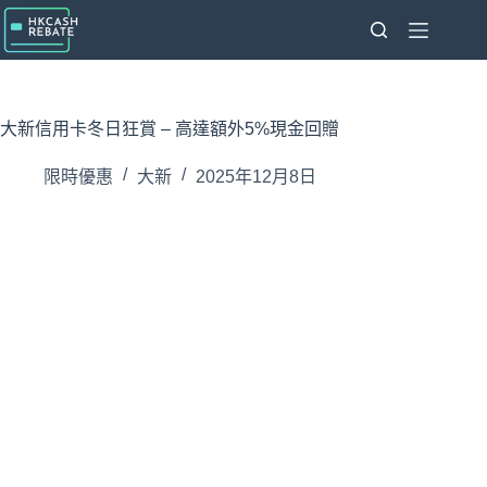
跳
至
主
要
內
大新信用卡冬日狂賞 – 高達額外5%現金回贈
容
限時優惠
大新
2025年12月8日