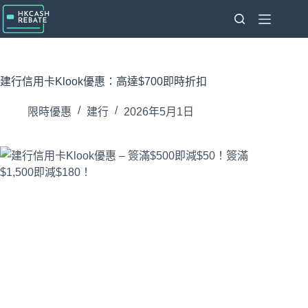
跳
至
主
要
內
建行信用卡Klook優惠：高達$700即時折扣
容
限時優惠
建行
2026年5月1日