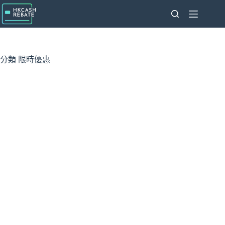
跳
至
主
要
內
分類
限時優惠
容