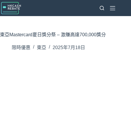
跳
至
主
要
內
東亞Mastercard夏日獎分祭 – 激賺高達700,000獎分
容
限時優惠
東亞
2025年7月18日