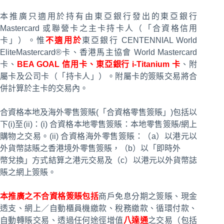
本推廣只適用於持有由東亞銀行發出的東亞銀行
Mastercard 或聯營卡之主卡持卡人（「合資格信用
卡」）。惟
不適用於
東亞銀行 CENTENNIAL World
EliteMastercard®卡、香港馬主協會 World Mastercard
卡、
BEA GOAL 信用卡、東亞銀行 i-Titanium 卡
、附
屬卡及公司卡（「持卡人」）。附屬卡的簽賬交易將合
併計算於主卡的交易內。
合資格本地及海外零售簽賬(「合資格零售簽賬」)包括以
下(i)至(ii)：(i) 合資格本地零售簽賬：本地零售簽賬/網上
購物之交易。(ii) 合資格海外零售簽賬：（a）以港元以
外貨幣誌賬之香港境外零售簽賬，（b）以「即時外
幣兌換」方式結算之港元交易及（c）以港元以外貨幣誌
賬之網上簽賬。
本推廣之不合資格簽賬包括
商戶免息分期之簽賬、現金
透支、網上／自動櫃員機繳款、稅務繳款、循環付款、
自動轉賬交易、透過任何途徑增值
八達通
之交易（包括