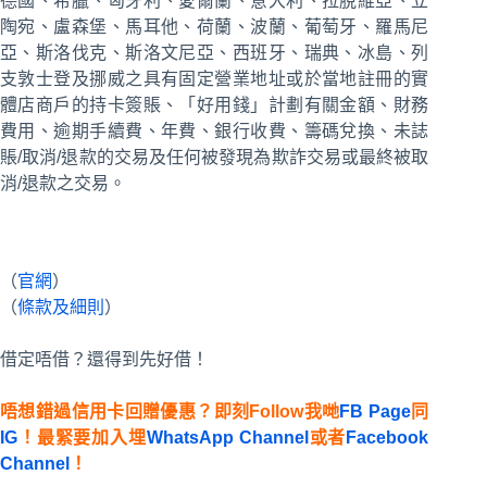
德國、希臘、匈牙利、愛爾蘭、意大利、拉脫維亞、立
陶宛、盧森堡、馬耳他、荷蘭、波蘭、葡萄牙、羅馬尼
亞、斯洛伐克、斯洛文尼亞、西班牙、瑞典、冰島、列
支敦士登及挪威之具有固定營業地址或於當地註冊的實
體店商戶的持卡簽賬、「好用錢」計劃有關金額、財務
費用、逾期手續費、年費、銀行收費、籌碼兌換、未誌
賬/取消/退款的交易及任何被發現為欺詐交易或最終被取
消/退款之交易。
（
官網
）
（
條款及細則
）
借定唔借？還得到先好借！
唔想錯過信用卡回贈優惠？即刻Follow我哋
FB Page
同
IG
！最緊要加入埋
WhatsApp Channel
或者
Facebook
Channel
！