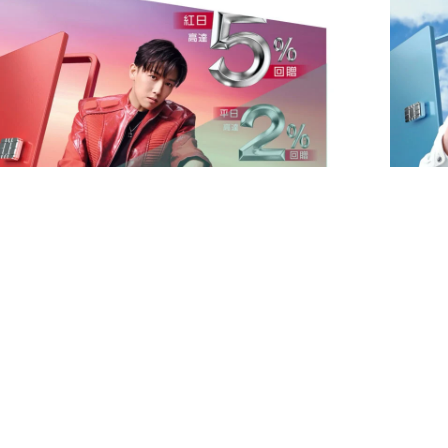
中銀Visa卡狂賞派：高達額外5%回贈！
中銀世
外高達
限時優惠
2026年7月1日
限