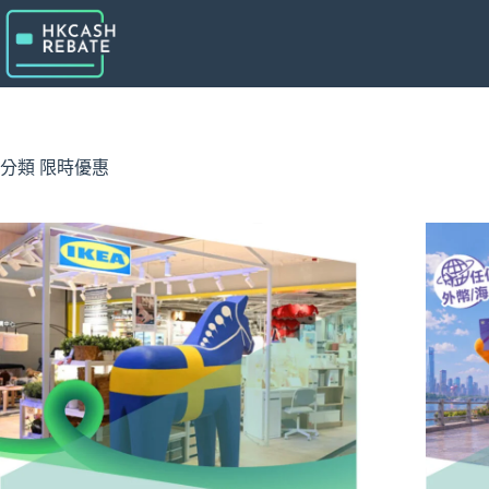
跳
至
主
要
內
容
分類
限時優惠