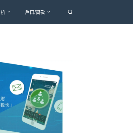
分析
戶口/貸款