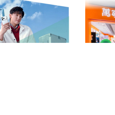
界狂賞飛：內地/澳門高達額外8%回贈！海
恒生信用卡萬寧
額外5%回贈！
限時優惠
時優惠
2026年7月1日