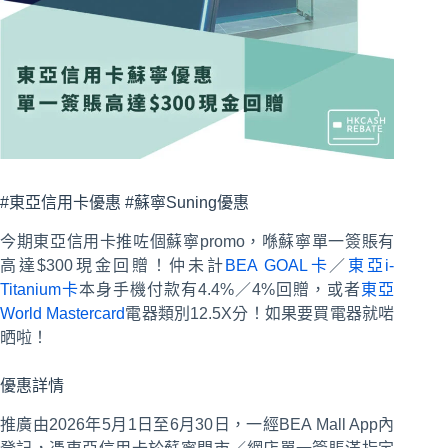
#東亞信用卡優惠 #蘇寧Suning優惠
今期東亞信用卡推咗個蘇寧promo，喺蘇寧單一簽賬有
高達$300現金回贈！仲未計
BEA GOAL卡
／
東亞i-
Titanium卡
本身手機付款有4.4%／4%回贈，或者
東亞
World Mastercard
電器類別12.5X分！如果要買電器就啱
晒啦！
優惠詳情
推廣由2026年5月1日至6月30日，一經BEA Mall App內