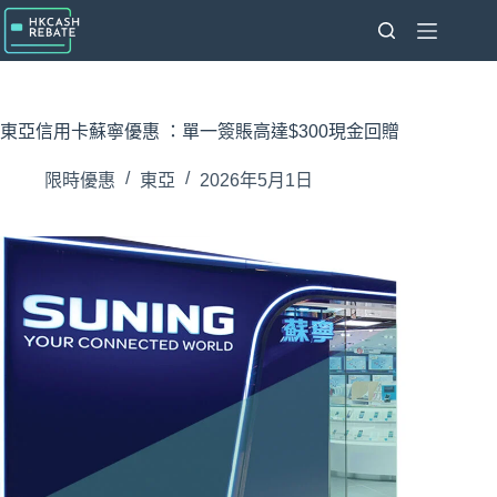
跳
至
主
要
內
東亞信用卡蘇寧優惠 ：單一簽賬高達$300現金回贈
容
限時優惠
東亞
2026年5月1日