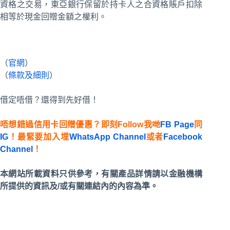
資格之交易，東亞銀行保留於持卡人之合資格賬戶扣除
相等於現金回贈金額之權利。
（
官網
）
（
條款及細則
）
借定唔借？還得到先好借！
唔想錯過信用卡回贈優惠？即刻Follow我哋
FB Page
同
IG
！最緊要加入埋
WhatsApp Channel
或者
Facebook
Channel
！
本網站所載資料只供參考，有關產品詳情請以金融機構
所提供的資訊及/或有關連結內的內容為準。