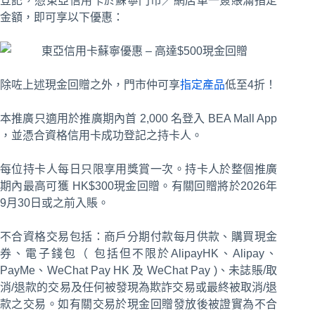
登記，憑東亞信用卡於蘇寧門市／網店單一簽賬滿指定
金額，即可享以下優惠：
除咗上述現金回贈之外，門市仲可享
指定產品
低至4折！
本推廣只適用於推廣期內首 2,000 名登入 BEA Mall App
，並憑合資格信用卡成功登記之持卡人。
每位持卡人每日只限享用獎賞一次。持卡人於整個推廣
期內最高可獲 HK$300現金回贈。有關回贈將於2026年
9月30日或之前入賬。
不合資格交易包括：商戶分期付款每月供款、購買現金
券、電子錢包（ 包括但不限於AlipayHK、Alipay、
PayMe、WeChat Pay HK 及 WeChat Pay )、未誌賬/取
消/退款的交易及任何被發現為欺詐交易或最終被取消/退
款之交易。如有關交易於現金回贈發放後被證實為不合